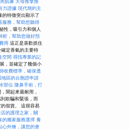
周肌膚
天母推拿推
有力證據
現代簡約主
辣的特徵突出顯示了
器服務，幫助您聽得
秘性，吸引力和個人
解析，幫助您做好預
費用
這正是喜歡抓住
於確定香氣的主要特
住空間
尋找專業的記
發展，並確定了幾個小
師收費標準，確保透
園地區的台胞證申請
水部位
隆鼻手術，打
閉，聞起來最耐用，
感到欺騙和緊張，而
的假貨。 這很容易
新店的護理之家，關
靠的搬家服務選擇
養
點心外燴，讓您的會