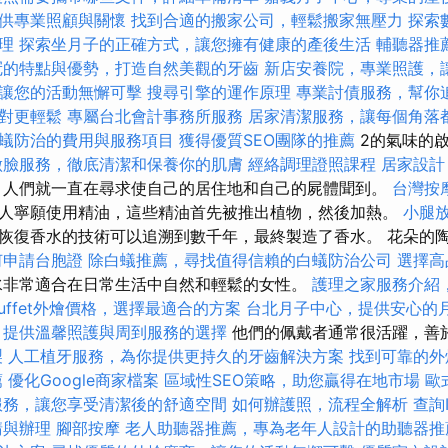
供專業照顧與關懷
找到合適的搬家公司，輕鬆搬家無壓力
探索
理
探索坐月子的正確方式，讓您擁有健康的產後生活
輔聽器推
冠的特點與優勢，打造自然美觀的牙齒
新店安養院，專業照護，
讓您的活動無懈可擊
搜尋引擎的運作原理
專業討債服務，幫你
對更輕鬆
專屬台北會計事務所服務
居家清潔服務，讓每個角落
蟻防治的費用與服務項目
獲得優質SEO團隊的推薦
2的氣味的
做臉服務，徹底清潔和保養你的肌膚
經絡調理證照課程
居家設計
，人們就一直在尋求使自己的居住地和自己的屍體聞到。
台灣按
人寧願使用精油，這些精油首先被推出植物，然後加熱。
小腿
恢復香水的技術可以追溯到數千年，最終製造了香水。 花朵的
何申請台胞證
除白蟻推薦，尋找值得信賴的白蟻防治公司
選擇高
非常適合在日常生活中自然和輕鬆的女性。
護理之家服務介紹
uffet外燴價格，選擇最適合的方案
台北月子中心，提供安心的
，提供溫馨照護與周到服務的選擇
他們的佩戴者通常很活躍，善
製
人工植牙服務，為你提供更持久的牙齒解決方案
找到可靠的外
薦
優化Google商家檔案
區域性SEO策略，助您贏得在地市場
歐
服務，讓您享受清潔後的舒適空間
如何辦護照，流程全解析
查詢
請與辦理
腳部按摩
老人助聽器推薦，專為老年人設計的助聽器推