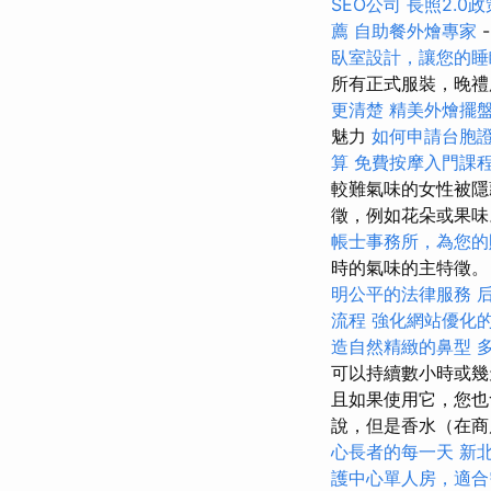
SEO公司
長照2.0
薦
自助餐外燴專家
臥室設計，讓您的睡
所有正式服裝，晚禮
更清楚
精美外燴擺
魅力
如何申請台胞
算
免費按摩入門課
較難氣味的女性被
徵，例如花朵或果
帳士事務所，為您的
時的氣味的主特徵
明公平的法律服務
流程
強化網站優化的
造自然精緻的鼻型
可以持續數小時或幾
且如果使用它，您也
說，但是香水（在商
心長者的每一天
新
護中心單人房，適合