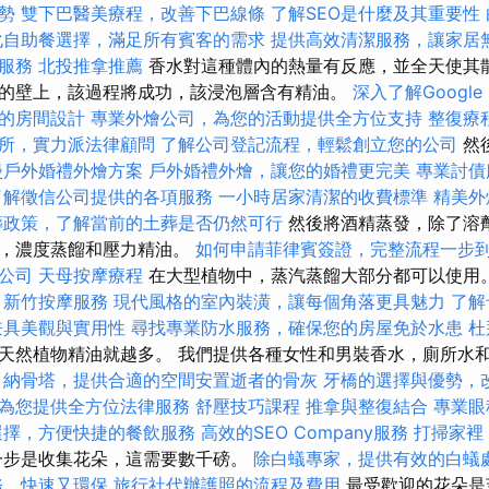
勢
雙下巴醫美療程，改善下巴線條
了解SEO是什麼及其重要性
化自助餐選擇，滿足所有賓客的需求
提供高效清潔服務，讓家居
服務
北投推拿推薦
香水對這種體內的熱量有反應，並全天使其散
的壁上，該過程將成功，該浸泡層含有精油。
深入了解Google S
的房間設計
專業外燴公司，為您的活動提供全方位支持
整復療
所，實力派法律顧問
了解公司登記流程，輕鬆創立您的公司
然
漫戶外婚禮外燴方案
戶外婚禮外燴，讓您的婚禮更完美
專業討債
了解徵信公司提供的各項服務
一小時居家清潔的收費標準
精美外
葬政策，了解當前的土葬是否仍然可行
然後將酒精蒸發，除了溶
液，濃度蒸餾和壓力精油。
如何申請菲律賓簽證，完整流程一步
公司
天母按摩療程
在大型植物中，蒸汽蒸餾大部分都可以使用
新竹按摩服務
現代風格的室內裝潢，讓每個角落更具魅力
了解
兼具美觀與實用性
尋找專業防水服務，確保您的房屋免於水患
杜
天然植物精油就越多。 我們提供各種女性和男裝香水，廁所水
。
納骨塔，提供合適的空間安置逝者的骨灰
牙橋的選擇與優勢，
為您提供全方位法律服務
舒壓技巧課程
推拿與整復結合
專業眼
選擇，方便快捷的餐飲服務
高效的SEO Company服務
打掃家裡
一步是收集花朵，這需要數千磅。
除白蟻專家，提供有效的白蟻
務，快速又環保
旅行社代辦護照的流程及費用
最受歡迎的花朵是