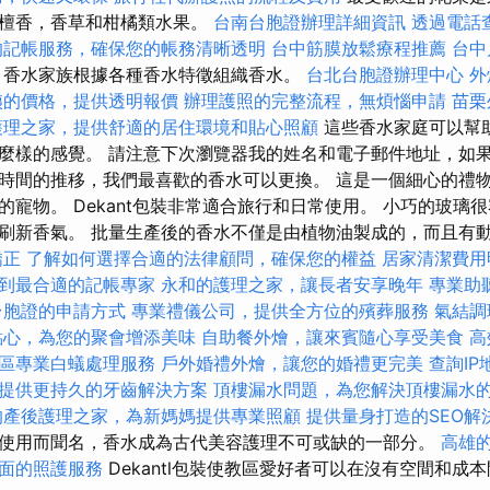
是檀香，香草和柑橘類水果。
台南台胞證辦理詳細資訊
透過電話
的記帳服務，確保您的帳務清晰透明
台中筋膜放鬆療程推薦
台中
香水家族根據各種香水特徵組織香水。
台北台胞證辦理中心
外
姨的價格，提供透明報價
辦理護照的完整流程，無煩惱申請
苗栗
護理之家，提供舒適的居住環境和貼心照顧
這些香水家庭可以幫
麼樣的感覺。 請注意下次瀏覽器我的姓名和電子郵件地址，如果
時間的推移，我們最喜歡的香水可以更換。 這是一個細心的禮
的寵物。 Dekant包裝非常適合旅行和日常使用。 小巧的玻璃
刷新香氣。 批量生產後的香水不僅是由植物油製成的，而且有
矯正
了解如何選擇合適的法律顧問，確保您的權益
居家清潔費用
到最合適的記帳專家
永和的護理之家，讓長者安享晚年
專業助
台胞證的申請方式
專業禮儀公司，提供全方位的殯葬服務
氣結調
點心，為您的聚會增添美味
自助餐外燴，讓來賓隨心享受美食
高
區專業白蟻處理服務
戶外婚禮外燴，讓您的婚禮更完美
查詢I
提供更持久的牙齒解決方案
頂樓漏水問題，為您解決頂樓漏水
的產後護理之家，為新媽媽提供專業照顧
提供量身打造的SEO解
使用而聞名，香水成為古代美容護理不可或缺的一部分。
高雄
面的照護服務
Dekantl包裝使教區愛好者可以在沒有空間和成