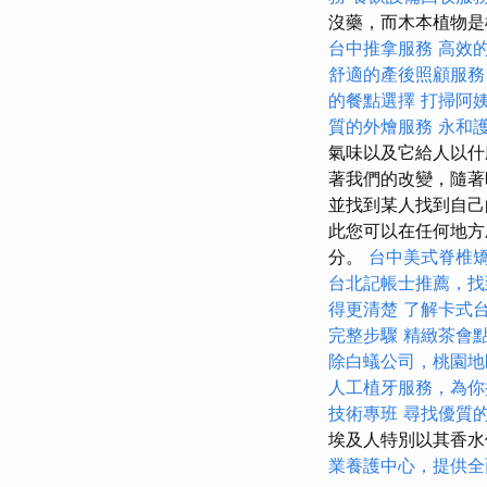
沒藥，而木本植物
台中推拿服務
高效
舒適的產後照顧服務
的餐點選擇
打掃阿
質的外燴服務
永和
氣味以及它給人以什
著我們的改變，隨著
並找到某人找到自己
此您可以在任何地方
分。
台中美式脊椎
台北記帳士推薦，找
得更清楚
了解卡式
完整步驟
精緻茶會
除白蟻公司，桃園地
人工植牙服務，為你
技術專班
尋找優質
埃及人特別以其香水
業養護中心，提供全