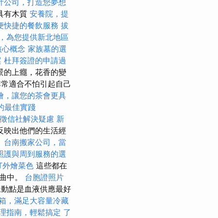
計公司，打造您夢想
具有木質
安養院，提
便快捷的餐飲服務
拔
，為您提供新北地區
核心概念
家族墓的選
案
杜拜簽證的申請過
景的上癮，花香的變
常適合不怕引起自己
燴，讓您的茶會更具
O的最佳實踐
徵信社解決疑慮
新
反映出他們的生活經
。
台南搬家公司，當
照護與周到服務的選
ET外燴菜色
這些都在
彎曲中。
台胞證照片
動點是血液供應最好
箱，滿足大容量冷藏
理指南，輕鬆搞定
了