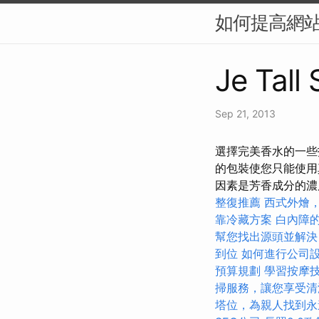
如何提高網站
Je Tall
Sep 21, 2013
選擇完美香水的一些
的包裝使您只能使用
因素是芳香成分的
整復推薦
西式外燴
靠冷藏方案
白內障
幫您找出源頭並解決
到位
如何進行公司
預算規劃
學習按摩
掃服務，讓您享受清
塔位，為親人找到永