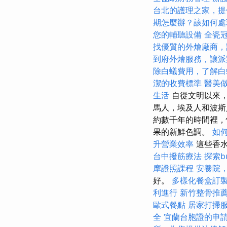
台北的護理之家，提
期怎麼辦？該如何處
您的輔聽設備
全瓷
找優質的外燴廠商，
到府外燴服務，讓派
除白蟻費用，了解白
潔的收費標準
醫美
生活
自從文明以來
馬人，埃及人和波斯
約數千年的時間裡，
果的新鮮色調。
如
升營業效率
這些香水
台中撥筋療法
探索b
摩證照課程
安養院
好。
多樣化餐盒訂
利進行
新竹整骨推
歐式餐點
居家打掃
全
宜蘭台胞證的申