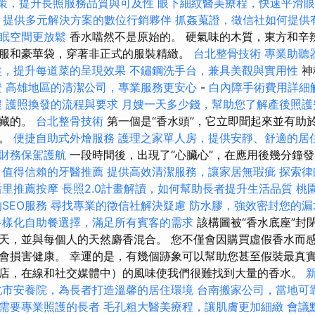
政策，提升長照服務品質與可及性
眼下細紋醫美療程，快速平滑眼
-
提供多元解決方案的數位行銷夥伴
抓姦蒐證，徵信社如何提供
眠空間更放鬆
香水噹然不是原始的。 硬氣味的木質，東方和辛
服和豪華袋，穿著非正式的服裝精緻。
台北整骨技術
專業助聽
盤，提升每道菜的呈現效果
不鏽鋼洗手台，兼具美觀與實用性
神
證
高雄地區的清潔公司，專業服務更安心
-
白內障手術費用詳細
程
護照換發的流程與要求
月嫂一天多少錢，幫助您了解產後照護
隱藏的。
台北整骨技術
第一個是“香水頭”，它立即聞起來並有助
味。
便捷自助式外燴服務
護理之家單人房，提供安靜、舒適的居
財務保駕護航
一段時間後，出現了“心臟心”，在應用後幾分鐘
。
值得信賴的牙醫推薦
提供高效清潔服務，讓家居無瑕疵
探索律
后里推薦按摩
長照2.0計畫解讀，如何幫助長者提升生活品質
桃
SEO服務
尋找專業的徵信社解決疑慮
防水膠，強效密封您的漏
多樣化自助餐選擇，滿足所有賓客的需求
該構圖被“香水底座”封
天，並與每個人的天然麝香混合。 您不僅會因購買虛假香水而
會損害健康。 幸運的是，有幾個跡象可以幫助您甚至假裝最真實
店，在線和社交媒體中）的風味使我們很難找到大量的香水。
北市安養院，為長者打造溫馨的居住環境
台南搬家公司，當地可
需要專業照護的長者
毛孔粗大醫美療程，讓肌膚更加細緻
會議