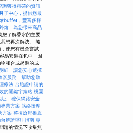
查詢獲得精確的資訊
月子中心，提供您最
燴buffet，豐富多樣
外燴，為您帶來高品
助您了解香水的主要
我想再次解決。 隨
物，使您有機會嘗試
很容易安裝在包中，因
動物和合成起源的成
明細，讓您安心選擇
聽器服務，幫助您聽
理療法
台胞證申請的
效的關鍵字策略
桃園
P地址，確保網路安全
的專業方案
筋絡按摩
決方案
整復療程推薦
的台胞證辦理指南
專
本問題的情況下收集無