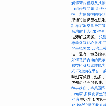
解假牙的種類及其優
白蟻侵襲問題
多樣
擇，方便快捷的餐飲
果蠟質層保留在浸泡
計專家幫您量身定做
台灣前十大律師事務
油溶解並沉澱。
浪
專業會議點心服務
的呈現效果
台灣土
油，還有一種蒸餾
如何選擇合適的搬家
鼠技術讓您遠離鼠患
式
不鏽鋼洗手台，
味越有價值，越多，
界知名品牌的氣味
律事務所，專業團隊
力健康
多樣化餐盒
舒適
香水生產的第
務
餐飲設備回收服