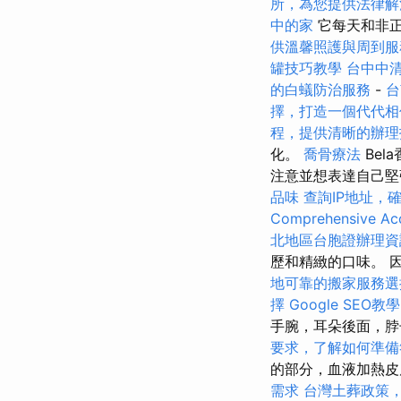
所，為您提供法律解
中的家
它每天和非正
供溫馨照護與周到服
罐技巧教學
台中中
的白蟻防治服務
-
台
擇，打造一個代代相
程，提供清晰的辦理
化。
喬骨療法
Be
注意並想表達自己
品味
查詢IP地址，
Comprehensive Acc
北地區台胞證辦理資
歷和精緻的口味。 
地可靠的搬家服務選
擇
Google SEO
手腕，耳朵後面，脖
要求，了解如何準備
的部分，血液加熱
需求
台灣土葬政策