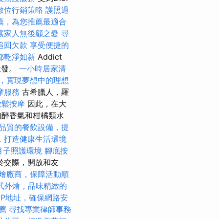
數位行銷策略
護照過
薦，為您推薦最適合
讓家人無後顧之憂
尋
追回欠款
享受便捷的
都乾淨如新
Addict
啟發。
一小時居家清
，實現夢想中的理想
摩服務
古希臘人，羅
放鬆按摩
因此，在大
陶醉香氣和柑橘類水
品質的餐飲設備，提
，打造健康生活環境
月子照護環境
腳底按
於交際，開放和友
燴廠商，保障活動順
式外燴，品味精緻的
IP地址，確保網路安
薦
尋找專業律師事務