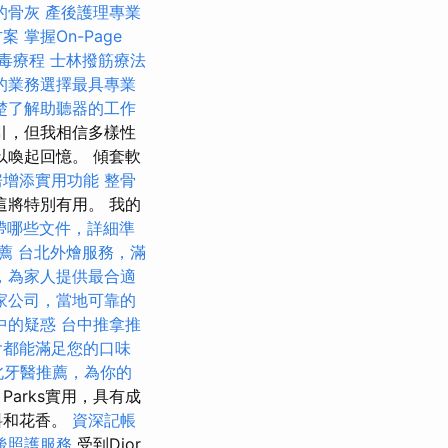
的骨灰
產後護理專業
方案
掌握On-Page
排毒療程
士林撥筋療法
的業務選擇最具專業
楚了解助聽器的工作
引，但我相信多樣性
喚起回憶。 傾套軟
房增添實用功能
整骨
將特別有用。 我的
帶哪些文件，詳細準
薦
台北外燴服務，滿
，為家人提供最合適
家公司，當地可靠的
中的疑惑
台中推拿推
會都能滿足您的口味
北牙醫推薦，為你的
務
Parks實用，具有成
料和花香。
資深記帳
後照護服務
受到Dior