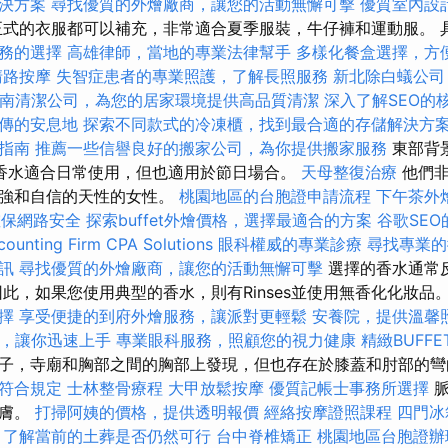
決方案
尋找優質的外燴廠商，讓您的活動無懈可擊
優質室內設
式的衣服都可以補充，非常適合夏季服裝，牛仔褲和運動服。 
務的選擇
高雄律師，當地的專業法律幫手
多樣化餐盒選擇，方
清路按摩
失智症患者的專業照護，了解長照服務
新北除白蟻公司
南清潔公司，為您的居家環境提供高品質清潔
深入了解SEO的
傳的安息地
探索不同款式的冷凍櫃，找到最合適的存儲解決方
指南
推薦一些信譽良好的搬家公司，為你提供搬家服務
東部背
la香水適合日常使用，但也適用於節日場合。
天母整復治療
他們非
堅強和自信的天性的女性。
桃園地區的台胞證申請流程
下午茶外
確保網路安全
探索buffet外燴價格，選擇最適合的方案
谷歌SE
ounting Firm CPA Solutions
眼科權威的專業診療
尋找專業的
訊
尋找優質的外燴廠商，讓您的活動無懈可擊
選擇的香水通常
因此，如果您使用典型的香水，則有Rinses並使用無香化化妝品
擇
享受便捷的到府外燴服務，讓派對更輕鬆
安養院，提供溫馨
教學，讓你迅速上手
專業眼科服務，照顧您的視力健康
精緻BUFF
子，寺廟和胸部之間的胸部上發現，但也存在於膝蓋和肘部的
符合規定
士林整骨療程
大甲放鬆按摩
優質記帳士事務所選擇
脈
皮膚。
打掃阿姨的價格，提供透明報價
經絡按摩證照課程
四門冰
，了解當前的土葬是否仍然可行
台中脊椎矯正
桃園地區台胞證辦