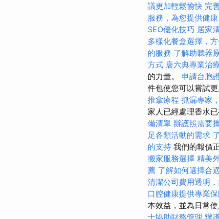
議更加輕鬆愉快
完
服務，為您提供健康
SEO優化技巧
居家
多樣化餐盒選擇，方
的服務
了解助聽器
方式
唐六典專業治
的力量。
申請台胞
件包使您可以嘗試更
推拿療程
抓漏專家
家人已經處理香水已
備清單
辦護照需要
足各類活動的需求
的支持
我們的報價正
搬家服務選擇
精美
薦
了解如何選擇合
清潔公司費用透明，
口腔健康提供專業保
本效益，並為日常使
士協助財務管理
辦