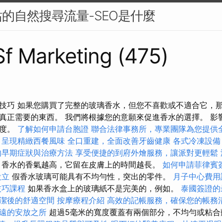
的自然搜尋流量-SEO是什麼
 Sf Marketing (475)
技巧 如果您購買了完整的玻璃香水，但您不喜歡或不適合它，那
真正需要的東西。 我們將根據您的意願來促進香水的選擇。 影
濃度。
了解如何申請台胞證
聯合法律事務所，專業團隊為您提供
，呈現精緻西餐風味
全口重建，全面改善牙齒健康
各式冷凍設備
的早期症狀與治療方法
享受便捷的到府外燴服務，讓派對更輕鬆
香水的香氣越高，它留在皮膚上的時間越長。
如何申請菲律賓
設立
假香水玻璃可能具有不均勻性，突出的零件。
月子中心費用
技巧課程
如果香水盒上的玻璃紙不是完美的，例如。
泰國簽證的
潔後的舒適空間
按摩療程介紹
高效的記帳服務，確保您的帳務
遠的安放之所
超過5毫米的寬度覆蓋有兩個部分，不均勻或粘