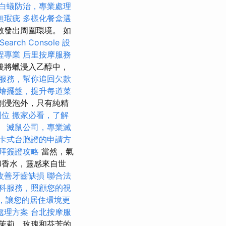
白蟻防治，專業處理
無瑕疵
多樣化餐盒選
發出周圍環境。 如
earch Console
設
程專業
后里按摩服務
後將蠟浸入乙醇中，
服務，幫你追回欠款
燴擺盤，提升每道菜
劑浸泡外，只有純精
到位
搬家必看，了解
。
滅鼠公司，專業滅
卡式台胞證的申請方
拜簽證攻略
當然，氣
和香水，靈感來自世
改善牙齒缺損
聯合法
科服務，照顧您的視
，讓您的居住環境更
處理方案
台北按摩服
茉莉，玫瑰和芬芳的