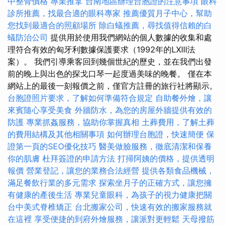
中整骨價格
專業推拿
台南地區辦理台胞證的注意事項
眼科
診所推薦，找最合適的眼科專家
推薦優質月子中心，幫助
您找到最適合的照顧場所
除白蟻推薦，尋找值得信賴的白
蟻防治公司
提供用於使用我們網站的個人數據的收集和處
理符合有效的匈牙利數據保護要求（1992年的LXIII法
案）。 我們引導乘客回到幾個世紀的歷史，並在我們出發
前的晚上與出色的探戈口琴一起度過美味的晚餐。 僅在本
網站上的最後一刻報價之前，僅官方註冊的旅行社將顯示。
台胞證照片要求，了解如何準備符合規定
自助餐外燴，讓
來賓隨心享受美食
外牆防水，為您的房屋外牆提供有效的
防護
專業抓姦服務，協助你掌握真相
土葬費用，了解土葬
的費用結構及其他相關事項
如何辦理台胞證，快速簡便
保
證第一頁的SEO優化技巧
醫美做臉服務，徹底清潔和保養
你的肌膚
杜拜簽證的申請方法
打掃阿姨的價格，提供透明
報價
營業登記，讓您的業務合法經營
提供各類食品機械，
滿足餐飲行業的多元需求
探索坐月子的正確方式，讓您擁
有健康的產後生活
專業兒童眼科，為孩子的視力健康把關
台中美式脊椎矯正
台北搬家公司，快速有效的搬家服務就
在這裡
享受便捷的到府外燴服務，讓派對更輕鬆
天母撥筋