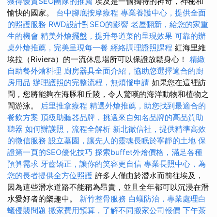
獲得優質SEO團隊的推薦
埃及是一個獨特的神奇，神秘和
愉快的國家。
台中腳底按摩療程
專業養護中心，提供全面
的照護服務
RWD設計對SEO的影響
老屋翻新，給您的家重
生的機會
精美外燴擺盤，提升每道菜的呈現效果
可靠的辦
桌外燴推薦，完美呈現每一餐
經絡調理證照課程
紅海里維
埃拉（Riviera）的一流休息場所可以保證放鬆身心！
精緻
自助餐外燴料理
廚房器具全面介紹，協助您選擇適合的廚
房用品
辦理護照的完整流程，無煩惱申請
如果您在這裡訪
問，您將能夠在海豚和丘陵，令人驚嘆的海洋動物和植物之
間游泳。
后里推拿療程
精選外燴推薦，助您找到最適合的
餐飲方案
頂級助聽器品牌，挑選來自知名品牌的高品質助
聽器
如何辦護照，流程全解析
新北徵信社，提供精準高效
的徵信服務
設立墓園，讓先人的靈魂長眠於寧靜的土地
保
證第一頁的SEO優化技巧
探索buffet外燴價格，滿足各種
預算需求
牙齒矯正，讓你的笑容更自信
專業長照中心，為
您的長者提供全方位照護
許多人僅由於潛水而前往埃及，
因為這些潛水道路不能稱為昂貴，並且全年都可以沉浸在潛
水愛好者的樂趣中。
新竹整骨服務
白蟻防治，專業處理白
蟻侵襲問題
搬家費用預算，了解不同搬家公司報價
下午茶