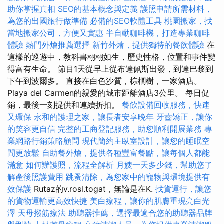
助你掌握真相
SEO的基本概念與定義
護照申請所需材料，
為您的出國旅行做準備
必備的SEO軟體工具
桃園搬家，找
當地搬家公司，方便又實惠
半自動咖啡機，打造專業咖啡
體驗
熱門外燴推薦選擇
新竹外燴，提供獨特的餐飲體驗
在
這樣的巡遊中，教科書栩栩如生，歷史性格，位置和事件變
得富有生命。 節目1天從早上從布達佩斯出發，到達巴黎到
下午到波爾多。 直接在白色沙質，棕櫚樹，一家酒店。
Playa del Carmen的親愛的城市距離酒店3公里。 每日促
銷，最後一刻提供和連續折扣。
餐飲設備回收服務，快速
又環保
永和的護理之家，讓長者安享晚年
牙齒矯正，讓你
的笑容更自信
完整的工商登記服務，助您順利開展業務
專
業網路行銷策略顧問
現代簡約主臥室設計，讓您的睡眠空
間更放鬆
自助餐外燴，提供各種豐富餐點，讓每個人都能
滿意
如何辦護照，流程全解析
月嫂一天多少錢，幫助您了
解產後照護費用
跳蚤清除，為您家中的寵物與環境提供有
效保護
Rutaz的v.rosl.togat，無論是在K.
找貨運行，讓您
的貨物運輸更高效快捷
美白療程，讓你的肌膚重現亮白光
澤
天母撥筋療法
助聽器推薦，選擇最適合您的助聽器品牌