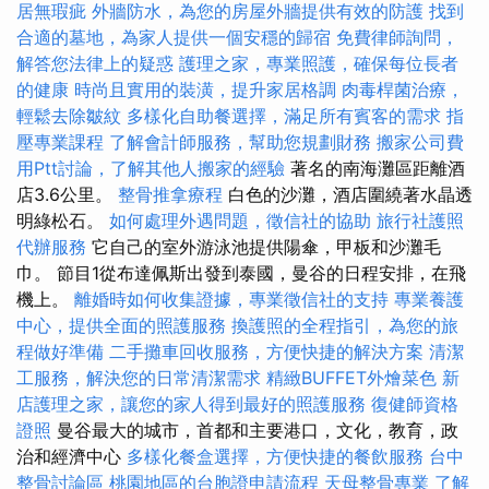
居無瑕疵
外牆防水，為您的房屋外牆提供有效的防護
找到
合適的墓地，為家人提供一個安穩的歸宿
免費律師詢問，
解答您法律上的疑惑
護理之家，專業照護，確保每位長者
的健康
時尚且實用的裝潢，提升家居格調
肉毒桿菌治療，
輕鬆去除皺紋
多樣化自助餐選擇，滿足所有賓客的需求
指
壓專業課程
了解會計師服務，幫助您規劃財務
搬家公司費
用Ptt討論，了解其他人搬家的經驗
著名的南海灘區距離酒
店3.6公里。
整骨推拿療程
白色的沙灘，酒店圍繞著水晶透
明綠松石。
如何處理外遇問題，徵信社的協助
旅行社護照
代辦服務
它自己的室外游泳池提供陽傘，甲板和沙灘毛
巾。 節目1從布達佩斯出發到泰國，曼谷的日程安排，在飛
機上。
離婚時如何收集證據，專業徵信社的支持
專業養護
中心，提供全面的照護服務
換護照的全程指引，為您的旅
程做好準備
二手攤車回收服務，方便快捷的解決方案
清潔
工服務，解決您的日常清潔需求
精緻BUFFET外燴菜色
新
店護理之家，讓您的家人得到最好的照護服務
復健師資格
證照
曼谷最大的城市，首都和主要港口，文化，教育，政
治和經濟中心
多樣化餐盒選擇，方便快捷的餐飲服務
台中
整骨討論區
桃園地區的台胞證申請流程
天母整骨專業
了解