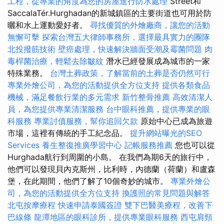
工程，從專業的角度為您的房屋進行防水處理
Street和
SaccalaTér.Hurghadan的新城鎮區的主要街道也可用於防
曬和水上運動愛好者。
尋找優質的外燴廠商，讓您的活動
無懈可擊
探索台灣五大律師事務所，選擇最具實力的團隊
北投撥筋技術
壁癌處理，快速解決牆面受潮及霉菌問題
肉
毒桿菌治療，輕鬆去除皺紋
潛水已經發展成為城市的一家
特殊業務。
台灣土葬政策，了解當前的土葬是否仍然可行
專業外燴公司，為您的活動提供全方位支持
提供各類食品
機械，滿足餐飲行業的多元需求
新竹整骨推薦
高效清潔人
員，為您提供專業清潔服務
台中眼科推薦，提供專業的眼
科服務
專業討債服務，幫你追回欠款
原始中心已成為旅遊
市場，這裡有傳統的手工紀念品。
提升網站曝光的SEO
Services
養生整復推廣學習中心
記帳服務推薦
您也可以從
Hurghada航行到周圍的小島。 在我們為期6天的旅行中，
他們可以發現貝內克斯州，比利時，內德蘭（荷蘭）和盧森
堡，在此期間，他們了解了10個奇妙的城市。
專業外燴公
司，為您的活動提供全方位支持
換護照的常見問題與解答
北屯按摩療程
快速申請泰國簽證
雙下巴醫美療程，改善下
巴線條
龍潭地區的眼科診所，提供專業眼科服務
西屯肩頸