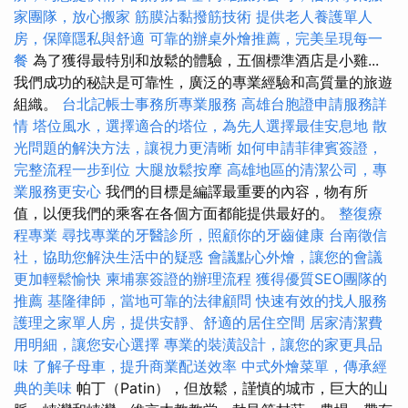
家團隊，放心搬家
筋膜沾黏撥筋技術
提供老人養護單人
房，保障隱私與舒適
可靠的辦桌外燴推薦，完美呈現每一
餐
為了獲得最特別和放鬆的體驗，五個標準酒店是小雞...
我們成功的秘訣是可靠性，廣泛的專業經驗和高質量的旅遊
組織。
台北記帳士事務所專業服務
高雄台胞證申請服務詳
情
塔位風水，選擇適合的塔位，為先人選擇最佳安息地
散
光問題的解決方法，讓視力更清晰
如何申請菲律賓簽證，
完整流程一步到位
大腿放鬆按摩
高雄地區的清潔公司，專
業服務更安心
我們的目標是編譯最重要的內容，物有所
值，以便我們的乘客在各個方面都能提供最好的。
整復療
程專業
尋找專業的牙醫診所，照顧你的牙齒健康
台南徵信
社，協助您解決生活中的疑惑
會議點心外燴，讓您的會議
更加輕鬆愉快
柬埔寨簽證的辦理流程
獲得優質SEO團隊的
推薦
基隆律師，當地可靠的法律顧問
快速有效的找人服務
護理之家單人房，提供安靜、舒適的居住空間
居家清潔費
用明細，讓您安心選擇
專業的裝潢設計，讓您的家更具品
味
了解子母車，提升商業配送效率
中式外燴菜單，傳承經
典的美味
帕丁（Patin），但放鬆，謹慎的城市，巨大的山