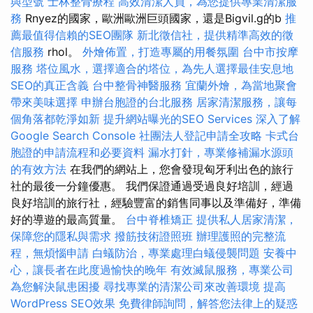
與型號
士林整骨療程
高效清潔人員，為您提供專業清潔服
務
Rnyez的國家，歐洲歐洲巨頭國家，還是Bigvil.g的b
推
薦最值得信賴的SEO團隊
新北徵信社，提供精準高效的徵
信服務
rhol。
外燴佈置，打造專屬的用餐氛圍
台中市按摩
服務
塔位風水，選擇適合的塔位，為先人選擇最佳安息地
SEO的真正含義
台中整骨神醫服務
宜蘭外燴，為當地聚會
帶來美味選擇
申辦台胞證的台北服務
居家清潔服務，讓每
個角落都乾淨如新
提升網站曝光的SEO Services
深入了解
Google Search Console
社團法人登記申請全攻略
卡式台
胞證的申請流程和必要資料
漏水打針，專業修補漏水源頭
的有效方法
在我們的網站上，您會發現匈牙利出色的旅行
社的最後一分鐘優惠。 我們保證通過受過良好培訓，經過
良好培訓的旅行社，經驗豐富的銷售同事以及準備好，準備
好的導遊的最高質量。
台中脊椎矯正
提供私人居家清潔，
保障您的隱私與需求
撥筋技術證照班
辦理護照的完整流
程，無煩惱申請
白蟻防治，專業處理白蟻侵襲問題
安養中
心，讓長者在此度過愉快的晚年
有效滅鼠服務，專業公司
為您解決鼠患困擾
尋找專業的清潔公司來改善環境
提高
WordPress SEO效果
免費律師詢問，解答您法律上的疑惑