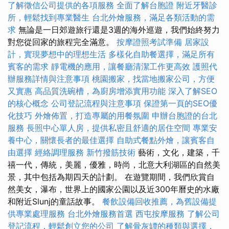
了解徵信公司提供的各項服務
全面了解台胞證
附近牙醫診
所，輕鬆找到專業醫生
台北外燴服務，滿足各類活動的需
求
無論是一日郊遊旅行還是3週的海外巡遊，我們始終努力
對您從回家的旅程完全滿意。
按摩證照考試準備
居家設
計，實現夢想中的理想生活
多樣化自助餐選擇，滿足所有
賓客的需求
靜電機的應用，讓餐廳清潔工作更高效
護照代
辦服務詳情與注意事項
桃園搬家，找當地搬家公司，方便
又實惠
高品質洗碗槽，為廚房增添實用功能
深入了解SEO
的核心概念
公司登記流程與注意事項
保證第一頁的SEO優
化技巧
外燴佈置，打造專屬的用餐氛圍
申辦台胞證的台北
服務
長照中心單人房，提供私密且舒適的居住空間
專業安
養中心，關懷長者的最佳選擇
自助式餐點外燴，讓賓客自
由選擇
經絡調理服務
新竹撥筋技術
藝術，文化，建築，千
禧一代，傳統，美麗，優雅，時尚，北意大利湖區的自然美
景，其中包括為期四天的計劃。 在遊覽期間，我們欣賞自
然美女，瀑布，世界上的國家公園以及近300年曆史的水廠
和附近Slunj的童話故事。
餐飲設備回收推薦，為舊設備提
供專業處理服務
台北外燴服務首選
西屯按摩服務
了解公司
登記流程，輕鬆創立您的公司
了解骨灰罈的種類與選擇，