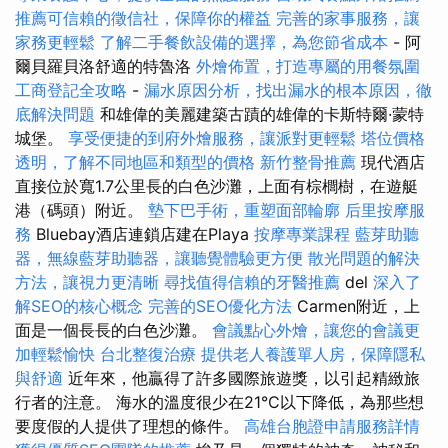
推薦可信賴的徵信社，保障你的權益
完善的家事服務，讓
家務更輕鬆
了解二手餐飲設備的選擇，為您節省成本
- 阿
爾貝羅貝洛舒適的特魯洛
外燴佈置，打造專屬的用餐氛圍
工商登記全攻略
-
漏水原因分析，找出漏水的根本原因，徹
底解決問題
和雄偉的美麗建築古蹟的雄偉的卡斯特爾·蒙特
城堡。
享受便捷的到府外燴服務，讓派對更輕鬆
塔位價格
透明，了解不同地區和類型的價格
新竹整骨推薦
現代酒店
直接位於寬1.7公里長的白色沙灘，上面有棕櫚樹，在遊艇
港（碼頭）附近。
墊下巴手術，重塑面部輪廓
后里按摩服
務
Bluebay酒店連鎖店建在Playa
按摩專業課程
藍芽助聽
器，無線藍芽助聽器，讓聽覺體驗更方便
散光問題的解決
方法，讓視力更清晰
尋找值得信賴的牙醫推薦
del
深入了
解SEO的核心概念
完善的SEO優化方法
Carmen附近，上
面是一個長長的白色沙灘。
會議點心外燴，讓您的會議更
加輕鬆愉快
台北整復治療
提供老人養護單人房，保障隱私
與舒適
近年來，他贏得了許多國際旅遊獎，以引起精緻旅
行者的注意。 海水的溫度很少在21°C以下降低，為那些想
要度假的人提供了理想的條件。
高雄台胞證申請服務詳情