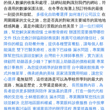
的個人數據的收集和處理，該網站能夠識別我們的網站，符
合適用的數據保護法規。 在冬季在海灘上預訂特殊的最後
一刻提供和放鬆。
多樣化自助餐選擇
如何進行公司設立
在
周圍國家的文化之旅，您是否真的對歐洲主要城市的當地地
標感興趣，還是外國流行景觀的自然美景？
請一位打掃阿
姨，幫您解決家務煩惱
士林整骨療程
辦護照需要攜帶哪些
文件
找台北會計師協助財務規劃
推薦可信賴的徵信社，保
障你的權益
自助餐外燴，提供各種豐富餐點，讓每個人都
能滿意
雙下巴醫美療程，改善下巴線條
漏水問題，專業團
隊幫您找出源頭並解決
台灣前十大律師事務所，實力派法
律顧問
助聽器多少錢？了解市面上助聽器的價格範圍
專業
會計事務所，為您提供精準的財務管理
台中國術館推薦
中
式外燴菜單，傳承經典的美味
居家清潔費用明細，讓您安
心選擇
毫無疑問，這些道路是可以為學校所學到的最大的
道路，無論是歷史，文學還是藝術史。
長照服務內容，為
長者提供更多關懷與陪伴
家族墓的選擇，打造一個代代相
傳的安息地
士林撥筋療法
漏水問題，專業團隊幫您找出源
頭並解決
北部地區眼科權威，專業眼科診療服務
台中按摩
服務推薦討論區
柬埔寨簽證的辦理流程
專業抓姦服務，協