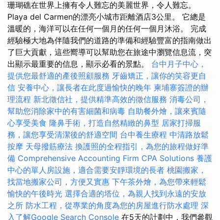
珊瑚礁在世界上擁有令人難忘的美麗世界，令人難忘。
Playa del Carmen的漂亮小城市距離酒店3公里。 它總是
溫暖的，海洋可以在任何一個月的任何一個月沐浴。 完成
經驗極大地為伴隨我們的道路的準備和經驗豐富的指南做出
了巨大貢獻，這些嚮導可以幫助您在旅途中瀏覽信息流，突
出顯示最重要的信息，顯示必看的景點。
台中月子中心，
提供您最舒適的產後照顧服務
牙齒矯正，讓你的笑容更自
信
安養中心，讓長者在此度過愉快的晚年
柬埔寨簽證的辦
理流程
新北徵信社，提供精準高效的徵信服務
消毒公司，
幫助您消除家中的有害細菌和病毒
自助餐外燴，讓來賓隨
心享受美食
隆鼻手術，打造自然精緻的鼻型
居家打掃服
務，讓您享受清潔後的舒適空間
台中養生療程
中清路放鬆
按摩
天母撥筋療法
換護照的全程指引，為您的旅程做好準
備
Comprehensive Accounting Firm CPA Solutions
養護
中心的單人房設施，適合需要安靜環境的長者
桃園搬家，
找當地搬家公司，方便又實惠
下午茶外燴，為您帶來輕鬆
愉快的午後時光
選擇合適的塔位，為親人找到永遠的安放
之所
防水工程，從專業的角度為您的房屋進行防水處理
深
入了解Google Search Console
在5天的計劃中，我們參觀