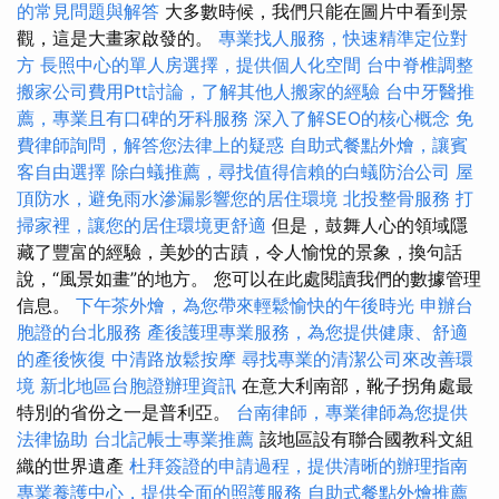
的常見問題與解答
大多數時候，我們只能在圖片中看到景
觀，這是大畫家啟發的。
專業找人服務，快速精準定位對
方
長照中心的單人房選擇，提供個人化空間
台中脊椎調整
搬家公司費用Ptt討論，了解其他人搬家的經驗
台中牙醫推
薦，專業且有口碑的牙科服務
深入了解SEO的核心概念
免
費律師詢問，解答您法律上的疑惑
自助式餐點外燴，讓賓
客自由選擇
除白蟻推薦，尋找值得信賴的白蟻防治公司
屋
頂防水，避免雨水滲漏影響您的居住環境
北投整骨服務
打
掃家裡，讓您的居住環境更舒適
但是，鼓舞人心的領域隱
藏了豐富的經驗，美妙的古蹟，令人愉悅的景象，換句話
說，“風景如畫”的地方。 您可以在此處閱讀我們的數據管理
信息。
下午茶外燴，為您帶來輕鬆愉快的午後時光
申辦台
胞證的台北服務
產後護理專業服務，為您提供健康、舒適
的產後恢復
中清路放鬆按摩
尋找專業的清潔公司來改善環
境
新北地區台胞證辦理資訊
在意大利南部，靴子拐角處最
特別的省份之一是普利亞。
台南律師，專業律師為您提供
法律協助
台北記帳士專業推薦
該地區設有聯合國教科文組
織的世界遺產
杜拜簽證的申請過程，提供清晰的辦理指南
專業養護中心，提供全面的照護服務
自助式餐點外燴推薦