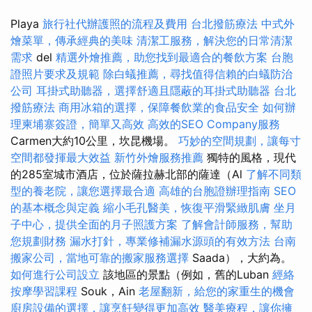
Playa
旅行社代辦護照的流程及費用
台北撥筋療法
中式外
燴菜單，傳承經典的美味
清潔工服務，解決您的日常清潔
需求
del
精選外燴推薦，助您找到最適合的餐飲方案
台胞
證照片要求及規範
除白蟻推薦，尋找值得信賴的白蟻防治
公司
耳掛式助聽器，選擇舒適且隱蔽的耳掛式助聽器
台北
撥筋療法
商用冰箱的選擇，保障餐飲業的食品安全
如何辦
理柬埔寨簽證，簡單又高效
高效的SEO Company服務
Carmen大約10公里，坎昆機場。
巧妙的空間規劃，讓每寸
空間都發揮最大效益
新竹外燴服務推薦
獨特的風格，現代
的285室城市酒店，位於薩拉赫北部的薩達（Al
了解不同類
型的養老院，讓您選擇最合適
高雄的台胞證辦理指南
SEO
的基本概念與定義
縮小毛孔醫美，恢復平滑緊緻肌膚
坐月
子中心，提供全面的月子照護方案
了解會計師服務，幫助
您規劃財務
漏水打針，專業修補漏水源頭的有效方法
台南
搬家公司，當地可靠的搬家服務選擇
Saada），大約為。
如何進行公司設立
該地區的景點（例如，舊的Luban
經絡
按摩學習課程
Souk，Ain
老屋翻新，給您的家重生的機會
廚房設備的選擇，讓烹飪變得更加高效
醫美療程，讓你擁