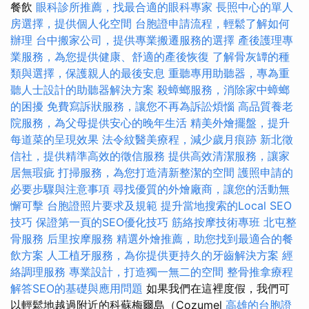
餐飲
眼科診所推薦，找最合適的眼科專家
長照中心的單人
房選擇，提供個人化空間
台胞證申請流程，輕鬆了解如何
辦理
台中搬家公司，提供專業搬遷服務的選擇
產後護理專
業服務，為您提供健康、舒適的產後恢復
了解骨灰罈的種
類與選擇，保護親人的最後安息
重聽專用助聽器，專為重
聽人士設計的助聽器解決方案
殺蟑螂服務，消除家中蟑螂
的困擾
免費寫訴狀服務，讓您不再為訴訟煩惱
高品質養老
院服務，為父母提供安心的晚年生活
精美外燴擺盤，提升
每道菜的呈現效果
法令紋醫美療程，減少歲月痕跡
新北徵
信社，提供精準高效的徵信服務
提供高效清潔服務，讓家
居無瑕疵
打掃服務，為您打造清新整潔的空間
護照申請的
必要步驟與注意事項
尋找優質的外燴廠商，讓您的活動無
懈可擊
台胞證照片要求及規範
提升當地搜索的Local SEO
技巧
保證第一頁的SEO優化技巧
筋絡按摩技術專班
北屯整
骨服務
后里按摩服務
精選外燴推薦，助您找到最適合的餐
飲方案
人工植牙服務，為你提供更持久的牙齒解決方案
經
絡調理服務
專業設計，打造獨一無二的空間
整骨推拿療程
解答SEO的基礎與應用問題
如果我們在這裡度假，我們可
以輕鬆地越過附近的科蘇梅爾島（Cozumel
高雄的台胞證