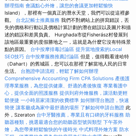
辦理指南
會議點心外燴，讓您的會議更加輕鬆愉快
Island），那裡有一個真正的潛水天堂，我們可以從這裡參
觀。
台北記帳士推薦服務
我們不對網站上的拼寫錯誤，丟
失的價格和行動以及價格計算計劃的潛在錯誤以及圖片和描
述的錯誤和差異負責。 Hurghada市從Fisherász村發展到
該地區最重要的度假勝地之一，這就是為什麼它沒有特殊景
點的原因。
台中按摩排毒討論區
提升當地搜索的Local
SEO技巧
台中按摩服務推薦討論區
但是，值得觀看達哈特
（Dahart）的舊城區，您可以在那裡了解當地人民的日常
生活。
台胞證申請流程，輕鬆了解如何辦理
Comprehensive Accounting Firm CPA Solutions
產後護
理專業服務，為您提供健康、舒適的產後恢復
專業養護中
心，提供全面的照護服務
提供到府外燴服務，讓活動更輕
鬆便捷
一小時居家清潔的收費標準
如何辦理台胞證，快速
簡便
讓客廳成為家中最舒適的場所
了解如何申請台胞證
此
外，Szeraton
台中牙醫推薦，專業且有口碑的牙科服務
助
聽器種類，挑選最適合您的助聽器型號與類型
下午茶外
燴，為您帶來輕鬆愉快的午後時光
中式料理外燴方案
防水