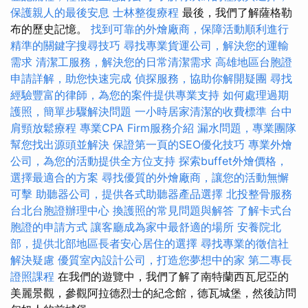
保護親人的最後安息
士林整復療程
最後，我們了解薩格勒
布的歷史記憶。
找到可靠的外燴廠商，保障活動順利進行
精準的關鍵字搜尋技巧
尋找專業貨運公司，解決您的運輸
需求
清潔工服務，解決您的日常清潔需求
高雄地區台胞證
申請詳解，助您快速完成
偵探服務，協助你解開疑團
尋找
經驗豐富的律師，為您的案件提供專業支持
如何處理過期
護照，簡單步驟解決問題
一小時居家清潔的收費標準
台中
肩頸放鬆療程
專業CPA Firm服務介紹
漏水問題，專業團隊
幫您找出源頭並解決
保證第一頁的SEO優化技巧
專業外燴
公司，為您的活動提供全方位支持
探索buffet外燴價格，
選擇最適合的方案
尋找優質的外燴廠商，讓您的活動無懈
可擊
助聽器公司，提供各式助聽器產品選擇
北投整骨服務
台北台胞證辦理中心
換護照的常見問題與解答
了解卡式台
胞證的申請方式
讓客廳成為家中最舒適的場所
安養院北
部，提供北部地區長者安心居住的選擇
尋找專業的徵信社
解決疑慮
優質室內設計公司，打造您夢想中的家
第二專長
證照課程
在我們的遊覽中，我們了解了南特蘭西瓦尼亞的
美麗景觀，參觀阿拉德烈士的紀念館，德瓦城堡，然後訪問