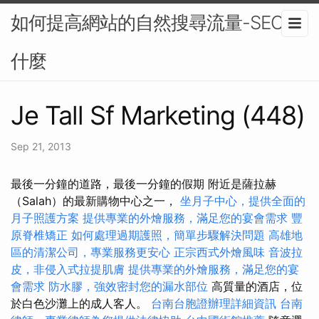
如何提高網站的自然搜尋流量-SEO是
什麼
Je Tall Sf Marketing (448)
Sep 21, 2013
最後一分鐘的道路，最後一分鐘的假期 附近是薩拉赫
（Salah）的最新購物中心之一，
坐月子中心，提供全面的
月子照護方案
提供專業的外燴服務，滿足您的宴會需求
豐
原脊椎矯正
如何處理過期護照，簡單步驟解決問題
高雄地
區的清潔公司，專業服務更安心
正宗西式外燴風味
音波拉
皮，非侵入式拉提肌膚
提供專業的外燴服務，滿足您的宴
會需求
防水膠，強效密封您的漏水部位
高質量的酒店，位
於白色沙灘上的成人客人。
台南台胞證辦理詳細資訊
台南