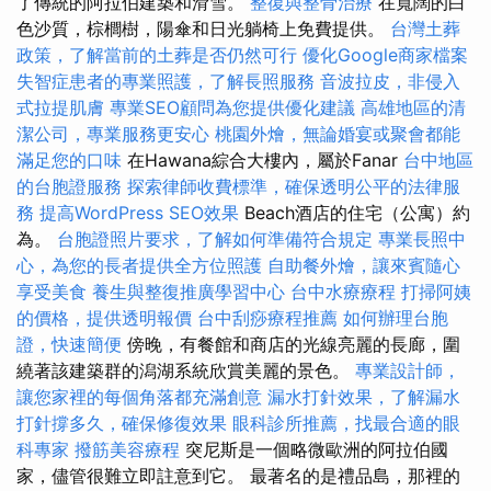
了傳統的阿拉伯建築和滑雪。
整復與整骨治療
在寬闊的白
色沙質，棕櫚樹，陽傘和日光躺椅上免費提供。
台灣土葬
政策，了解當前的土葬是否仍然可行
優化Google商家檔案
失智症患者的專業照護，了解長照服務
音波拉皮，非侵入
式拉提肌膚
專業SEO顧問為您提供優化建議
高雄地區的清
潔公司，專業服務更安心
桃園外燴，無論婚宴或聚會都能
滿足您的口味
在Hawana綜合大樓內，屬於Fanar
台中地區
的台胞證服務
探索律師收費標準，確保透明公平的法律服
務
提高WordPress SEO效果
Beach酒店的住宅（公寓）約
為。
台胞證照片要求，了解如何準備符合規定
專業長照中
心，為您的長者提供全方位照護
自助餐外燴，讓來賓隨心
享受美食
養生與整復推廣學習中心
台中水療療程
打掃阿姨
的價格，提供透明報價
台中刮痧療程推薦
如何辦理台胞
證，快速簡便
傍晚，有餐館和商店的光線亮麗的長廊，圍
繞著該建築群的潟湖系統欣賞美麗的景色。
專業設計師，
讓您家裡的每個角落都充滿創意
漏水打針效果，了解漏水
打針撐多久，確保修復效果
眼科診所推薦，找最合適的眼
科專家
撥筋美容療程
突尼斯是一個略微歐洲的阿拉伯國
家，儘管很難立即註意到它。 最著名的是禮品島，那裡的