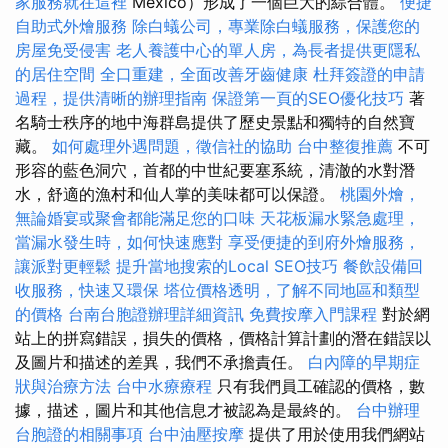
家服務就在這裡
Mexico）形成了一個巨大的綜合體。
便捷
自助式外燴服務
除白蟻公司，專業除白蟻服務，保護您的
房屋免受侵害
老人養護中心的單人房，為長者提供更隱私
的居住空間
全口重建，全面改善牙齒健康
杜拜簽證的申請
過程，提供清晰的辦理指南
保證第一頁的SEO優化技巧
著
名騎士秩序的地中海群島提供了歷史景點和獨特的自然寶
藏。
如何處理外遇問題，徵信社的協助
台中整復推薦
不可
形容的藍色洞穴，首都的中世紀要塞系統，清澈的水對潛
水，舒適的漁村和仙人掌的美味都可以保證。
桃園外燴，
無論婚宴或聚會都能滿足您的口味
天花板漏水緊急處理，
當漏水發生時，如何快速應對
享受便捷的到府外燴服務，
讓派對更輕鬆
提升當地搜索的Local SEO技巧
餐飲設備回
收服務，快速又環保
塔位價格透明，了解不同地區和類型
的價格
台南台胞證辦理詳細資訊
免費按摩入門課程
對於網
站上的拼寫錯誤，損失的價格，價格計算計劃的潛在錯誤以
及圖片和描述的差異，我們不承擔責任。
白內障的早期症
狀與治療方法
台中水療療程
只有我們員工確認的價格，數
據，描述，圖片和其他信息才被認為是最終的。
台中辦理
台胞證的相關事項
台中油壓按摩
提供了用於使用我們網站