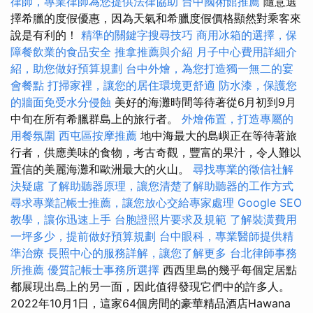
律師，專業律師為您提供法律協助
台中國術館推薦
隨意選
擇希臘的度假優惠，因為天氣和希臘度假價格顯然對乘客來
說是有利的！
精準的關鍵字搜尋技巧
商用冰箱的選擇，保
障餐飲業的食品安全
推拿推薦與介紹
月子中心費用詳細介
紹，助您做好預算規劃
台中外燴，為您打造獨一無二的宴
會餐點
打掃家裡，讓您的居住環境更舒適
防水漆，保護您
的牆面免受水分侵蝕
美好的海灘時間等待著從6月初到9月
中旬在所有希臘群島上的旅行者。
外燴佈置，打造專屬的
用餐氛圍
西屯區按摩推薦
地中海最大的島嶼正在等待著旅
行者，供應美味的食物，考古奇觀，豐富的果汁，令人難以
置信的美麗海灘和歐洲最大的火山。
尋找專業的徵信社解
決疑慮
了解助聽器原理，讓您清楚了解助聽器的工作方式
尋求專業記帳士推薦，讓您放心交給專家處理
Google SEO
教學，讓你迅速上手
台胞證照片要求及規範
了解裝潢費用
一坪多少，提前做好預算規劃
台中眼科，專業醫師提供精
準治療
長照中心的服務詳解，讓您了解更多
台北律師事務
所推薦
優質記帳士事務所選擇
西西里島的幾乎每個定居點
都展現出島上的另一面，因此值得發現它們中的許多人。
2022年10月1日，這家64個房間的豪華精品酒店Hawana