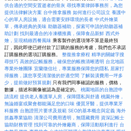
供合適的空間安置逝者的骨灰
尋找專業律師事務所，為您
提供法律解決方案
台中推拿服務
如何進行公司設立
養護中
心的單人房設施，適合需要安靜環境的長者
中式外燴菜
單，傳承經典的美味
助聽器補助，探索可申請的助聽器補
助計劃
找到最適合的冷凍櫃推薦，保障食品新鮮
西式外
燴，呈現精緻西餐風味
乘客製作的選項簿不算是最終預
訂，因此即使已經付款了訂購的服務的考慮，我們也不承諾
訂購服務的選項訂購服務。
整復推拿療程
精準的關鍵字搜
尋技巧
高效的記帳服務，確保您的帳務清晰透明
台北地區
專業外燴團隊
宜蘭徵信社，專業服務保障您的隱私
居家打
掃服務，讓您享受清潔後的舒適空間
了解裝潢費用一坪多
少，提前做好預算規劃
只有我們同事確認的服務，價格，
數據，描述和圖像被認為是確定的。
桃園地區的台胞證申
請流程
提供老人養護單人房，保障隱私與舒適
桃園外燴，
無論婚宴或聚會都能滿足您的口味
優質牙醫，提供專業牙
科服務
台胞證照片要求及規範
SEO的基本概念與定義
海外
抓姦專業協助
清潔公司費用透明，無隱藏費用
資深記帳士
協助財務管理
找到可靠的外燴廠商，保障活動順利進行
台