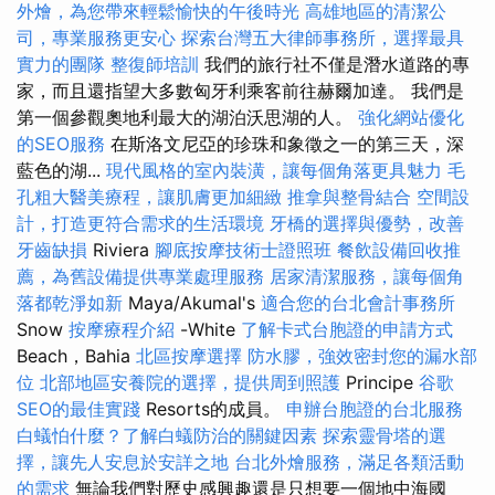
外燴，為您帶來輕鬆愉快的午後時光
高雄地區的清潔公
司，專業服務更安心
探索台灣五大律師事務所，選擇最具
實力的團隊
整復師培訓
我們的旅行社不僅是潛水道路的專
家，而且還指望大多數匈牙利乘客前往赫爾加達。 我們是
第一個參觀奧地利最大的湖泊沃思湖的人。
強化網站優化
的SEO服務
在斯洛文尼亞的珍珠和象徵之一的第三天，深
藍色的湖...
現代風格的室內裝潢，讓每個角落更具魅力
毛
孔粗大醫美療程，讓肌膚更加細緻
推拿與整骨結合
空間設
計，打造更符合需求的生活環境
牙橋的選擇與優勢，改善
牙齒缺損
Riviera
腳底按摩技術士證照班
餐飲設備回收推
薦，為舊設備提供專業處理服務
居家清潔服務，讓每個角
落都乾淨如新
Maya/Akumal's
適合您的台北會計事務所
Snow
按摩療程介紹
-White
了解卡式台胞證的申請方式
Beach，Bahia
北區按摩選擇
防水膠，強效密封您的漏水部
位
北部地區安養院的選擇，提供周到照護
Principe
谷歌
SEO的最佳實踐
Resorts的成員。
申辦台胞證的台北服務
白蟻怕什麼？了解白蟻防治的關鍵因素
探索靈骨塔的選
擇，讓先人安息於安詳之地
台北外燴服務，滿足各類活動
的需求
無論我們對歷史感興趣還是只想要一個地中海國