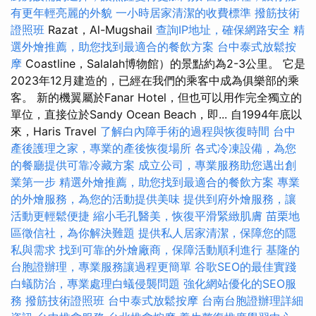
有更年輕亮麗的外貌
一小時居家清潔的收費標準
撥筋技術
證照班
Razat，Al-Mugshail
查詢IP地址，確保網路安全
精
選外燴推薦，助您找到最適合的餐飲方案
台中泰式放鬆按
摩
Coastline，Salalah博物館）的景點約為2-3公里。 它是
2023年12月建造的，已經在我們的乘客中成為俱樂部的乘
客。 新的機翼屬於Fanar Hotel，但也可以用作完全獨立的
單位，直接位於Sandy Ocean Beach，即... 自1994年底以
來，Haris Travel
了解白內障手術的過程與恢復時間
台中
產後護理之家，專業的產後恢復場所
各式冷凍設備，為您
的餐廳提供可靠冷藏方案
成立公司，專業服務助您邁出創
業第一步
精選外燴推薦，助您找到最適合的餐飲方案
專業
的外燴服務，為您的活動提供美味
提供到府外燴服務，讓
活動更輕鬆便捷
縮小毛孔醫美，恢復平滑緊緻肌膚
苗栗地
區徵信社，為你解決難題
提供私人居家清潔，保障您的隱
私與需求
找到可靠的外燴廠商，保障活動順利進行
基隆的
台胞證辦理，專業服務讓過程更簡單
谷歌SEO的最佳實踐
白蟻防治，專業處理白蟻侵襲問題
強化網站優化的SEO服
務
撥筋技術證照班
台中泰式放鬆按摩
台南台胞證辦理詳細