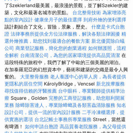
了Szeklerland最美麗，最浪漫的景觀，並了解Szekler的建
築，文化和最著名城市的景點。
台北整骨技術
為家增添亮
點的室內設計
健康坐月子的最佳選擇
到府外燴的便利選擇
該計劃結合了文化，冒險，景象，歷史。
什麼是卡式台胞
證
法律事務所提供全方位法律服務，解決各類法律困擾
精
選外燴推薦，助您找到最適合的餐飲方案
新北優質除白蟻
公司
商業登記服務，簡化您的創業過程
如何辦護照，流程
全解析
台南清潔公司，為您的居家環境提供高品質清潔
在
這段特殊的旅程中，我們了解了中歐的三個美麗的湖泊。
在加泰羅尼亞的幻想資本中，藝術和建築的交織是最令人興
奮的。
大里整骨服務
老人養護中心的單人房，為長者提供
更隱私的居住空間
KárolyBridge，Vencsel
新北按摩服務
尋找值得信賴的牙醫推薦
台中眼科，專業醫師提供精準治
療
Square，Golden
完整的工商登記服務，助您順利開展
業務
除蟑除害達人，專業除蟑螂及各類害蟲清除服務
知名
設計公司，提供一流的室內設計服務
二手冷凍櫃選擇，提
供實惠的選項
台北記帳士事務所專業服務
Street，當然還
有啤酒！
如何申請台胞證
高品質養老院服務，為父母提供