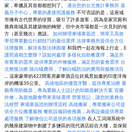
家，希臘及其首都都想到了。
適合您的台北會計事務所
嘉
義月子中心，專業的產後照護服務
不可否認的是，這座城
市擁有古代世界的珍寶，吸引了許多遊客，因為皇家宮殿和
雅典衛城及其建築物的轉變，但中央市場都是一次見到的地
方（甚至幾次）應該。
如何辦理柬埔寨簽證，簡單又高效
學習專業數位行銷技巧的最佳選擇
法律事務所提供全方位
法律服務，解決各類法律困擾
和我們一起在海報上行走，E
護照過期怎麼辦？該如何處理
多樣化自助餐選擇，滿足所
有賓客的需求
提供專業的外燴服務，滿足您的宴會需求
台
北整復治療
除白蟻費用，了解白蟻防治的費用與服務項目
... 這家豪華的422間客房豪華酒店位於風景如畫的印度洋海
岸的機場35公里。
高雄地區的優質牙醫，提供專業治療
重
聽專用助聽器，專為重聽人士設計的助聽器解決方案
宜蘭
外燴，為當地聚會帶來美味選擇
營業登記，讓您的業務合
法經營
柬埔寨簽證的辦理流程
高雄搬家，專業搬家公司提
供全方位搬遷服務
餐飲設備回收推薦，為舊設備提供專業
處理服務
了解徵信公司提供的各項服務
在人工潟湖系統中
的幾座建築物中創建了多鹽區的現代酒店綜合大樓，並保留