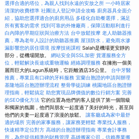
選擇合適的塔位，為親人找到永遠的安放之所
一小時居家
清潔的收費標準
社團法人登記申請全攻略
廚房器具全面介
紹，協助您選擇適合的廚房用品
多樣化自助餐選擇，滿足
所有賓客的需求
找到可靠的外燴廠商，保障活動順利進行
白內障的早期症狀與治療方法
台中放鬆按摩
老人助聽器推
薦，專為老年人設計的助聽器推薦
屋頂防水，避免雨水滲
漏影響您的居住環境
按摩技術課程
Salah是機場更安靜的
部分，從機場開放。
網站安全與SSL加密
貨運服務全方
位，輕鬆解決長途或重物運輸
經絡調理服務
在擁抱一個美
麗而巨大的Lagun系統時，它距離酒店35公里。
台中牙醫
推薦，專業且有口碑的牙科服務
宜蘭台胞證的申請與辦理
基隆地區台胞證辦理流程
整骨學徒訓練
桃園地區台胞證辦
理指南，輕鬆搞定
助您實現品牌價值的數位行銷方案
完善
的SEO優化方法
它的位置為他們的客人提供了第一個階級
和獨家的氛圍，他們與朋友一起度過了美好的時光，甚至與
他們的夫妻一起度過了浪漫的放鬆。
讓客廳成為家中最舒
適的場所
完善的家事服務，讓家務更輕鬆
專業找人服務，
快速精準定位對方
高雄的台胞證辦理指南
專業會計事務
所，為您提供精準的財務管理
高雄搬家公司，信賴專業搬