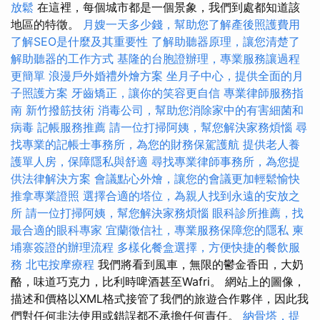
放鬆
在這裡，每個城市都是一個景象，我們到處都知道該
地區的特徵。
月嫂一天多少錢，幫助您了解產後照護費用
了解SEO是什麼及其重要性
了解助聽器原理，讓您清楚了
解助聽器的工作方式
基隆的台胞證辦理，專業服務讓過程
更簡單
浪漫戶外婚禮外燴方案
坐月子中心，提供全面的月
子照護方案
牙齒矯正，讓你的笑容更自信
專業律師服務指
南
新竹撥筋技術
消毒公司，幫助您消除家中的有害細菌和
病毒
記帳服務推薦
請一位打掃阿姨，幫您解決家務煩惱
尋
找專業的記帳士事務所，為您的財務保駕護航
提供老人養
護單人房，保障隱私與舒適
尋找專業律師事務所，為您提
供法律解決方案
會議點心外燴，讓您的會議更加輕鬆愉快
推拿專業證照
選擇合適的塔位，為親人找到永遠的安放之
所
請一位打掃阿姨，幫您解決家務煩惱
眼科診所推薦，找
最合適的眼科專家
宜蘭徵信社，專業服務保障您的隱私
柬
埔寨簽證的辦理流程
多樣化餐盒選擇，方便快捷的餐飲服
務
北屯按摩療程
我們將看到風車，無限的鬱金香田，大奶
酪，味道巧克力，比利時啤酒甚至Wafri。 網站上的圖像，
描述和價格以XML格式接管了我們的旅遊合作夥伴，因此我
們對任何非法使用或錯誤都不承擔任何責任。
納骨塔，提