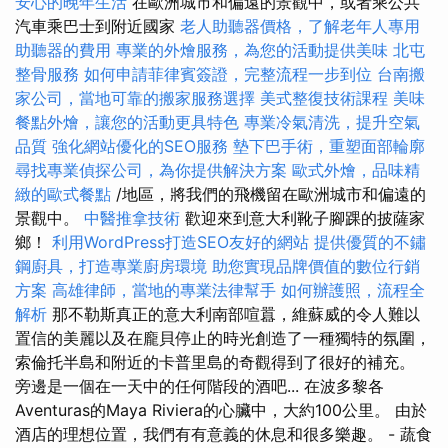
安心的晚年生活
在歐洲城市和偏遠的景觀中，或者乘公共
汽車乘巴士到附近國家
老人助聽器價格，了解老年人專用
助聽器的費用
專業的外燴服務，為您的活動提供美味
北屯
整骨服務
如何申請菲律賓簽證，完整流程一步到位
台南搬
家公司，當地可靠的搬家服務選擇
美式整復技術課程
美味
餐點外燴，讓您的活動更具特色
專業冷氣清洗，提升空氣
品質
強化網站優化的SEO服務
墊下巴手術，重塑面部輪廓
尋找專業偵探公司，為你提供解決方案
歐式外燴，品味精
緻的歐式餐點
/地區，將我們的飛機留在歐洲城市和偏遠的
景觀中。
中醫推拿技術
歡迎來到意大利靴子腳踝的披薩家
鄉！
利用WordPress打造SEO友好的網站
提供優質的不鏽
鋼廚具，打造專業廚房環境
助您實現品牌價值的數位行銷
方案
高雄律師，當地的專業法律幫手
如何辦護照，流程全
解析
那不勒斯真正的意大利南部喧囂，維蘇威的令人難以
置信的美麗以及在龐貝停止的時光創造了一種獨特的氛圍，
索倫托半島和附近的卡普里島的奇觀得到了很好的補充。
旁邊是一個在一天中的任何階段的酒吧... 在波多黎各
Aventuras的Maya Riviera的心臟中，大約100公里。 由於
酒店的理想位置，我們有有意義的休息和很多樂趣。 - 蔬食