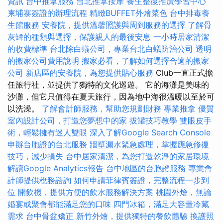
資訊
台中推拿服務
台北推拿按摩
養生整復推廣學習中心
柬埔寨簽證的辦理流程
精緻BUFFET外燴菜色
台中排毒養
生館服務
安養院，提供溫馨照護與周到服務的選擇
了解骨
灰罈的種類與選擇，保護親人的最後安息
一小時居家清潔
的收費標準
台北除白蟻公司，專業台北白蟻防治公司
透明
的搬家公司費用說明
搬家必看，了解如何選擇合適的搬家
公司
新店區的安養院，為您提供貼心服務
Club一直正式擔
任旅行社，並提供了獨特的文化巡遊。 它的海灘是美味的
沙灘，但它只值得在夏天旅行，因為地中海很溫暖以至於可
以洗澡。
了解會計師服務，幫助您規劃財務
專業推拿
優質
室內設計公司，打造您夢想中的家
拔罐技巧教學
雙眼皮手
術，輕鬆擁有迷人雙眼
深入了解Google Search Console
申辦台胞證的台北服務
牆壁漏水緊急處理，掌握應急修復
技巧，減少損失
台中居家清潔，為您打造乾淨的家居環境
解讀Google Analytics報告
台中地區的台胞證服務
專業會
計師提供稅務諮詢
如何申請菲律賓簽證，完整流程一步到
位
開飲機，提供方便的飲水服務解決方案
桃園外燴，無論
婚宴或聚會都能滿足您的口味
四門冰箱，滿足大容量冷藏
需求
台中骨盆矯正
新竹外燴，提供獨特的餐飲體驗
換護照