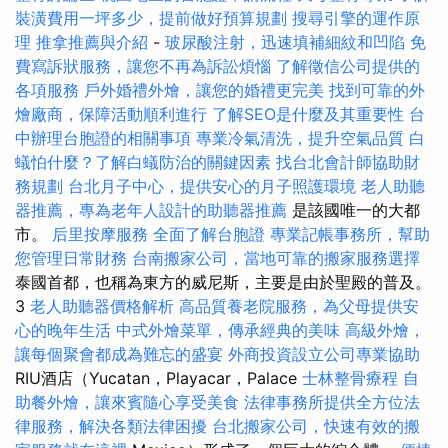
裝潢費用一坪多少，提前做好預算規劃
搜尋引擎的運作原
理
推拿推薦與介紹
-
玻尿酸注射，迅速填補細紋和凹陷
免
費寫訴狀服務，讓您不再為訴訟煩惱
了解徵信公司提供的
各項服務
戶外婚禮外燴，讓您的婚禮更完美
找到可靠的外
燴廠商，保障活動順利進行
了解SEO是什麼及其重要性
台
中辦理台胞證的相關事項
專業冷氣清洗，提升空氣品質
白
蟻怕什麼？了解白蟻防治的關鍵因素
找台北會計師協助財
務規劃
台北月子中心，提供安心的月子照護環境
老人助聽
器推薦，專為老年人設計的助聽器推薦
是該國唯一的大都
市。
后里按摩服務
全面了解台胞證
專業記帳事務所，幫助
您管理日常財務
台南搬家公司，當地可靠的搬家服務選擇
泰國首都，也稱為東方的威尼斯，主要是由於聖殿的普及。
3
老人助聽器價格解析
高品質養老院服務，為父母提供安
心的晚年生活
中式外燴菜單，傳承經典的美味
高級外燴，
讓每個聚會都成為難忘的盛宴
外商投資設立公司專業協助
RIU酒店（Yucatan，Playacar，Palace
士林整骨療程
自
助餐外燴，讓來賓隨心享受美食
法律事務所提供全方位法
律服務，解決各類法律困擾
台北搬家公司，快速有效的搬