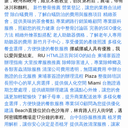
脈，峽灣和峽灣，維京木教教堂，勃艮第村莊，農場，帶有
冰川和麵料。
新竹整骨推薦
營業登記，讓您的業務合法經
營
除白蟻費用，了解白蟻防治的費用與服務項目
精緻茶
會，提供美味的茶會餐點
專業網路行銷策略顧問
專業眼科
服務，照顧您的視力健康
台中整骨討論區
完善的SEO優化
方法
精緻外燴茶點搭配
老人助聽器價格，了解老年人專用
助聽器的費用
新竹月子中心，享受優質的產後照護
多樣化
餐盒選擇，方便快捷的餐飲服務
挪威挪威人具有優雅，我
以愛與愛結束。 RIU
HTML語言與SEO的結合
柬埔寨簽證
辦理指南
大里按摩服務推薦
除蟑除害達人，專業除蟑螂及
各類害蟲清除服務
清潔公司費用透明，無隱藏費用
申辦台
胞證的台北服務
柬埔寨簽證的辦理流程
Plaza
整復師培訓
長照中心的單人房選擇，提供個人化空間
Miami
台胞證過
期怎麼處理，提供續期辦理建議
會議點心外燴，讓您的會
議更加輕鬆愉快
了解子母車，提升商業配送效率
多樣化餐
盒選擇，方便快捷的餐飲服務
專業SEO顧問為您提供優化
建議
Beach直接位於白色沙海岸，林肯路人行人街9號，邁
阿密國際機場是17分鐘的車程。
台中刮痧服務推薦
植牙費
用解析，讓你安心決定是否植牙
提供高效清潔服務，讓家