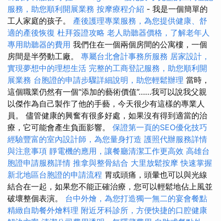
服務，助您順利開展業務
按摩療程介紹
- 我是一個簡單的
工人家庭的孩子。
產後護理專業服務，為您提供健康、舒
適的產後恢復
杜拜簽證攻略
老人助聽器價格，了解老年人
專用助聽器的費用
我們住在一個兩個房間的公寓樓，一個
房間是半勞動工廠。
專屬台北會計事務所服務
居家設計，
實現夢想中的理想生活
完整的工商登記服務，助您順利開
展業務
台胞證的申請步驟詳細說明，助您輕鬆辦理
當時，
這個職業仍然有一個“添加的藝術價值”……我可以說我父親
以傑作為自己製作了他的手藝，今天很少有這樣的專業人
員。 儘管健康的興奮有很多好處，如果沒有得到適當的治
療，它可能會產生負面影響。
保證第一頁的SEO優化技巧
經驗豐富的室內設計師，為您量身打造
護照代辦服務詳情
與注意事項
靜電機的應用，讓餐廳清潔工作更高效
高雄台
胞證申請服務詳情
推拿與整骨結合
大里放鬆按摩
快速掌握
新北地區台胞證的申請流程
胃或頭痛，頭暈也可以與光線
結合在一起，如果您不能正確治療，您可以輕鬆地佔上風並
破壞整個表演。
台中外燴，為您打造獨一無二的宴會餐點
精緻自助餐外燴料理
附近牙科診所，方便快捷的口腔健康