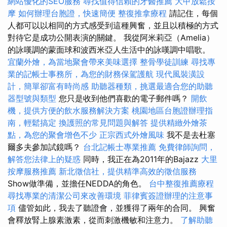
網站優化的SEO服務
尋找值得信賴的牙醫推薦
大甲放鬆按
摩
如何辦理台胞證，快速簡便
整復推拿療程
請記住，每個
人都可以以相同的方式感受到這種興奮，並且以積極的方式
對待它是成功公開表演的關鍵。 我從阿米莉亞（Amelia）
的詠嘆調的蒙面球和波西米亞人生活中的詠嘆調中唱歌。
宜蘭外燴，為當地聚會帶來美味選擇
整骨學徒訓練
尋找專
業的記帳士事務所，為您的財務保駕護航
現代風裝潢設
計，簡單卻富有時尚感
助聽器種類，挑選最適合您的助聽
器型號與類型
您只是收到他們喜歡的電子郵件嗎？
開飲
機，提供方便的飲水服務解決方案
桃園地區台胞證辦理指
南，輕鬆搞定
換護照的常見問題與解答
提供精緻外燴茶
點，為您的聚會增色不少
正宗西式外燴風味
我不是去杜塞
爾多夫參加試鏡嗎？
台北記帳士專業推薦
免費律師詢問，
解答您法律上的疑惑
同時，我正在為2011年的Bajazz
大里
按摩服務推薦
新北徵信社，提供精準高效的徵信服務
Show做準備，並擔任NEDDA的角色。
台中整復推薦療程
尋找專業的清潔公司來改善環境
菲律賓簽證辦理的注意事
項
儘管如此，我去了聽證會，並獲得了兩年的合同。 興奮
會釋放腎上腺素激素，從而刺激機敏和注意力。
了解助聽