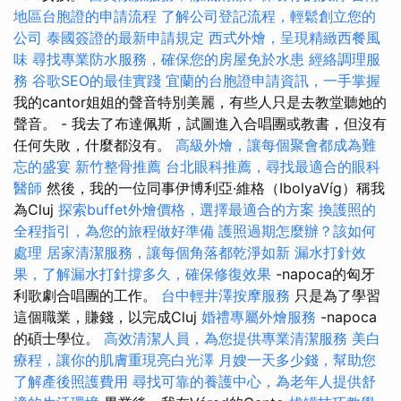
地區台胞證的申請流程
了解公司登記流程，輕鬆創立您的
公司
泰國簽證的最新申請規定
西式外燴，呈現精緻西餐風
味
尋找專業防水服務，確保您的房屋免於水患
經絡調理服
務
谷歌SEO的最佳實踐
宜蘭的台胞證申請資訊，一手掌握
我的cantor姐姐的聲音特別美麗，有些人只是去教堂聽她的
聲音。 - 我去了布達佩斯，試圖進入合唱團或教書，但沒有
任何失敗，什麼都沒有。
高級外燴，讓每個聚會都成為難
忘的盛宴
新竹整骨推薦
台北眼科推薦，尋找最適合的眼科
醫師
然後，我的一位同事伊博利亞·維格（IbolyaVíg）稱我
為Cluj
探索buffet外燴價格，選擇最適合的方案
換護照的
全程指引，為您的旅程做好準備
護照過期怎麼辦？該如何
處理
居家清潔服務，讓每個角落都乾淨如新
漏水打針效
果，了解漏水打針撐多久，確保修復效果
-napoca的匈牙
利歌劇合唱團的工作。
台中輕井澤按摩服務
只是為了學習
這個職業，賺錢，以完成Cluj
婚禮專屬外燴服務
-napoca
的碩士學位。
高效清潔人員，為您提供專業清潔服務
美白
療程，讓你的肌膚重現亮白光澤
月嫂一天多少錢，幫助您
了解產後照護費用
尋找可靠的養護中心，為老年人提供舒