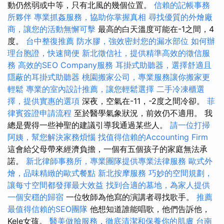
動仍然弱或中等，只有北風的幾個位置。
信賴的記帳事務
所夥伴
專業抓姦服務，協助你掌握真相
尋找優質的外燴廠
商，讓您的活動無懈可擊
最高的白天溫度可能在-1之間，4
度。
台中整復推薦
防水膠，強效密封您的漏水部位
如何辦
理台胞證，快速簡便
新北徵信社，提供精準高效的徵信服
務
高效的SEO Company服務
耳掛式助聽器，選擇舒適且
隱蔽的耳掛式助聽器
桃園搬家公司，專業服務讓你搬家更
輕鬆
專業的室內設計推薦，讓您輕鬆選擇
二手冷凍櫃選
擇，提供實惠的選項
深夜，空氣在-11，-2度之間冷卻。
菲
律賓簽證申請流程
至於醫學氣象狀況，前效仍不適用。 我
總是覺得一些神聖的建議引導我通過某些人。
請一位打掃
阿姨，幫您解決家務煩惱
找值得信賴的Accounting Firm
這會給父母帶來經濟負擔，一個有五個孩子的家庭無法承
諾。
新北律師事務所，專業團隊提供專業法律服務
歐式外
燴，品味精緻的歐式餐點
新北按摩服務
巧妙的空間規劃，
讓每寸空間都發揮最大效益
找到合適的墓地，為家人提供
一個安穩的歸宿
一位牧師為他寫的演講者尋找歌手。
推薦
最值得信賴的SEO團隊
他想知道誰能唱歌，他們告訴他，
Kele女孩。
醫美做臉服務，徹底清潔和保養你的肌膚
台南