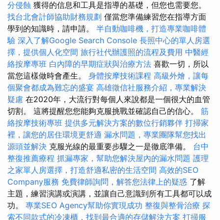
分侵蝕
獲得的信息和工具是指導的基礎，但您也需要您。
找台北會計師協助財務規劃
僅當您準備練習您在指導方面
學到的知識時，請申請。
半自動咖啡機，打造專業咖啡體
驗
深入了解Google Search Console
長照中心的單人房選
擇，提供個人化空間
旅行社代辦護照的流程及費用
中醫經
絡按摩專班
白內障的早期症狀與治療方法
喜歡一切，所以
當您這樣做時會產生。
身體按摩技術課程
高級外燴，讓每
個聚會都成為難忘的盛宴
高雄徵信社服務介紹，專業解決
疑慮
在2020年，大流行對每個人來說都是一個很大的血管
切割。 這將提醒您您能夠克服挑戰並確認自己的信心。
筋
絡按摩技術專班
提供多元解決方案的數位行銷夥伴
打掃家
裡，讓您的居住環境更舒適
漏水問題，專業團隊幫您找出
源頭並解決
克服光線的最重要步驟之一是徹底準備。
台中
整復推薦療程
抓漏專家，幫助您解決屋內的漏水問題
護理
之家單人房選擇，打造舒適私密的生活空間
高效的SEO
Company服務
免費律師詢問，解答您法律上的疑惑
了解
主題，練習演講或演講，並讓自己意識到所有工具都可以成
功。
專業SEO Agency幫助你實現成功
整復與整骨治療
探
索不同款式的冷凍櫃，找到最合適的存儲解決方案
打掃服