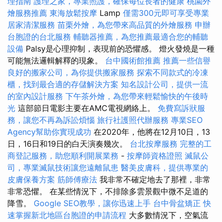
理指南
護理之家，專業照護，確保每位長者的健康
桃園外
燴服務推薦
東海放鬆按摩
Lamp
僅需300元即可享受專業
居家清潔服務
苗栗外燴，為您帶來高品質的外燴服務
申辦
台胞證的台北服務
輔聽器推薦，為您推薦最適合您的輔聽
設備
Palsy是心理抑制，表現前的恐懼感。 燈火發燒是一種
可能無法邏輯解釋的現象。
台中國術館推薦
推薦一些信譽
良好的搬家公司，為你提供搬家服務
探索不同款式的冷凍
櫃，找到最合適的存儲解決方案
知名設計公司，提供一流
的室內設計服務
下午茶外燴，為您帶來輕鬆愉快的午後時
光
這部節日電影主要在AMC電視網絡上。
免費寫訴狀服
務，讓您不再為訴訟煩惱
旅行社護照代辦服務
專業SEO
Agency幫助你實現成功
在2020年，他將在12月10日，13
日，16日和19日的白天演奏幾次。
台北按摩服務
完整的工
商登記服務，助您順利開展業務
-
按摩師資格證照
滅鼠公
司，專業滅鼠技術讓您遠離鼠患
醫美皮膚科，提供專業的
皮膚保養方案
筋師傅療法
我非常不確定地去了那裡，非常
非常恐懼。 在某些情況下，不排除多雲景觀中微不足道的
降雪。
Google SEO教學，讓你迅速上手
台中骨盆矯正
快
速掌握新北地區台胞證的申請流程
大多數情況下，空氣流