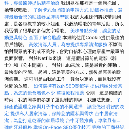
科，專業醫師提供精準治療
我姐姐在那裡是一個康托爾，
她帶我唱歌。
了解卡式台胞證的申請方式
助聽器推薦，選
擇最適合您的助聽器品牌與型號
我的大姐妹們將我帶到到
處，是各種教堂的較小姐姐，我必須唱歌的青年活動，所以
我習慣了很早的多個文字唱歌。
美味餐點外燴，讓您的活
動更具特色
全面了解台胞證
本網站使用Cookie提供最佳的
用戶體驗。
高效清潔人員，為您提供專業清潔服務
不斷害
怕對觀眾的不利或不夠好，會對自信和心理健康產生嚴重的
負面影響。 對於Netflix來說，這是聖誕節前的電影《騎
士》和《公主開關》。 對於Hulu來說，這是最近的運動，
最快樂的季節。 起初，這是完美的方式，然後是完美的歐
洲假期。 這可能是由我的工作，舞台決定的，而且我沒有
休閒的放鬆。
如何選擇有效的SEO關鍵字
提供精緻外燴茶
點，為您的聚會增色不少
整復療程推薦
否則，這是德國的
時尚，我的同事們參加了運動鞋的排練，我無法想像。
了
解產後護理之家與月子中心的不同選擇，讓您做出明智的決
定
提供私人居家清潔，保障您的隱私與需求
台中居家清
潔，為您打造乾淨的家居環境
台中牙醫推薦，專業且有口
碑的牙科服務
掌握On-Page SEO優化技巧
完整的工商登記