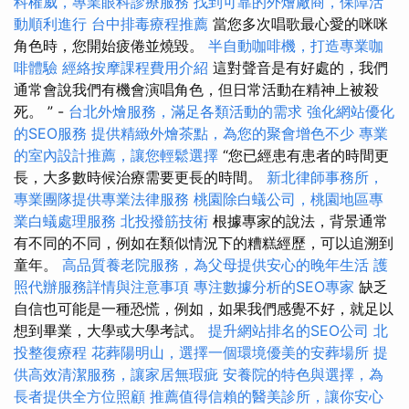
科權威，專業眼科診療服務
找到可靠的外燴廠商，保障活
動順利進行
台中排毒療程推薦
當您多次唱歌最心愛的咪咪
角色時，您開始疲倦並燒毀。
半自動咖啡機，打造專業咖
啡體驗
經絡按摩課程費用介紹
這對聲音是有好處的，我們
通常會說我們有機會演唱角色，但日常活動在精神上被殺
死。 ” -
台北外燴服務，滿足各類活動的需求
強化網站優化
的SEO服務
提供精緻外燴茶點，為您的聚會增色不少
專業
的室內設計推薦，讓您輕鬆選擇
“您已經患有患者的時間更
長，大多數時候治療需要更長的時間。
新北律師事務所，
專業團隊提供專業法律服務
桃園除白蟻公司，桃園地區專
業白蟻處理服務
北投撥筋技術
根據專家的說法，背景通常
有不同的不同，例如在類似情況下的糟糕經歷，可以追溯到
童年。
高品質養老院服務，為父母提供安心的晚年生活
護
照代辦服務詳情與注意事項
專注數據分析的SEO專家
缺乏
自信也可能是一種恐慌，例如，如果我們感覺不好，就足以
想到畢業，大學或大學考試。
提升網站排名的SEO公司
北
投整復療程
花葬陽明山，選擇一個環境優美的安葬場所
提
供高效清潔服務，讓家居無瑕疵
安養院的特色與選擇，為
長者提供全方位照顧
推薦值得信賴的醫美診所，讓你安心