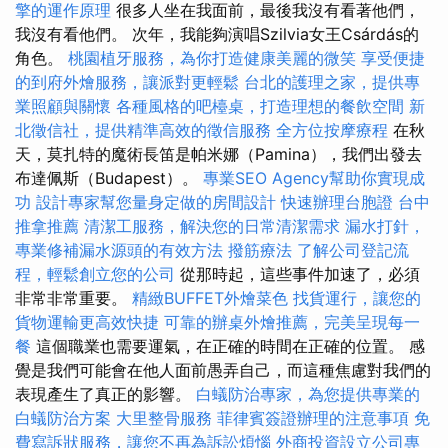
擎的運作原理
很多人坐在我面前，最後我沒有看著他們，
我沒有看他們。 次年，我能夠演唱Szilvia女王Csárdás的
角色。
桃園植牙服務，為你打造健康美麗的微笑
享受便捷
的到府外燴服務，讓派對更輕鬆
台北的護理之家，提供專
業照顧與關懷
各種風格的吧檯桌，打造理想的餐飲空間
新
北徵信社，提供精準高效的徵信服務
全方位按摩療程
在秋
天，莫扎特的魔術長笛是帕米娜（Pamina），我們出發去
布達佩斯（Budapest）。
專業SEO Agency幫助你實現成
功
設計專家幫您量身定做的房間設計
快速辦理台胞證
台中
推拿推薦
清潔工服務，解決您的日常清潔需求
漏水打針，
專業修補漏水源頭的有效方法
撥筋療法
了解公司登記流
程，輕鬆創立您的公司
從那時起，這些事件加速了，必須
非常非常重要。
精緻BUFFET外燴菜色
找貨運行，讓您的
貨物運輸更高效快捷
可靠的辦桌外燴推薦，完美呈現每一
餐
這個職業也需要運氣，在正確的時間在正確的位置。 感
覺是我們可能會在他人面前愚弄自己，而這種焦慮對我們的
表現產生了真正的影響。
白蟻防治專家，為您提供專業的
白蟻防治方案
大里整骨服務
菲律賓簽證辦理的注意事項
免
費寫訴狀服務，讓您不再為訴訟煩惱
外商投資設立公司專