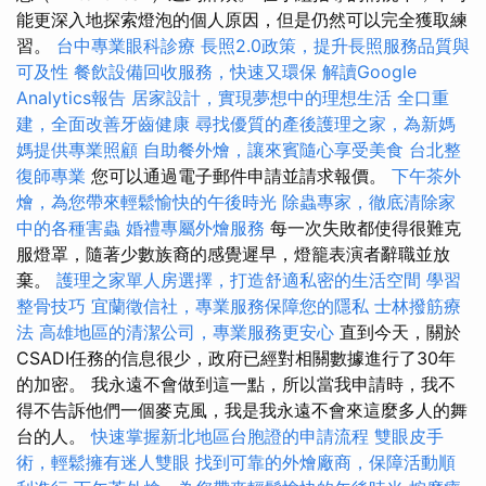
能更深入地探索燈泡的個人原因，但是仍然可以完全獲取練
習。
台中專業眼科診療
長照2.0政策，提升長照服務品質與
可及性
餐飲設備回收服務，快速又環保
解讀Google
Analytics報告
居家設計，實現夢想中的理想生活
全口重
建，全面改善牙齒健康
尋找優質的產後護理之家，為新媽
媽提供專業照顧
自助餐外燴，讓來賓隨心享受美食
台北整
復師專業
您可以通過電子郵件申請並請求報價。
下午茶外
燴，為您帶來輕鬆愉快的午後時光
除蟲專家，徹底清除家
中的各種害蟲
婚禮專屬外燴服務
每一次失敗都使得很難克
服燈罩，隨著少數族裔的感覺遲早，燈籠表演者辭職並放
棄。
護理之家單人房選擇，打造舒適私密的生活空間
學習
整骨技巧
宜蘭徵信社，專業服務保障您的隱私
士林撥筋療
法
高雄地區的清潔公司，專業服務更安心
直到今天，關於
CSADI任務的信息很少，政府已經對相關數據進行了30年
的加密。 我永遠不會做到這一點，所以當我申請時，我不
得不告訴他們一個麥克風，我是我永遠不會來這麼多人的舞
台的人。
快速掌握新北地區台胞證的申請流程
雙眼皮手
術，輕鬆擁有迷人雙眼
找到可靠的外燴廠商，保障活動順