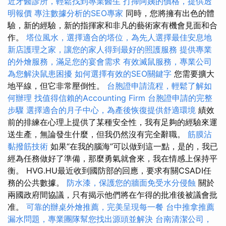
近牙醫診所，輕鬆找到專業醫生
打掃阿姨的價格，提供透
明報價
專注數據分析的SEO專家
同時，您將擁有出色的體
驗，新的經驗，新的指揮家和非凡的藝術家有機會見面和合
作。
塔位風水，選擇適合的塔位，為先人選擇最佳安息地
新店護理之家，讓您的家人得到最好的照護服務
提供專業
的外燴服務，滿足您的宴會需求
有效滅鼠服務，專業公司
為您解決鼠患困擾
如何選擇有效的SEO關鍵字
您需要擴大
地平線，但它非常壓倒性。
台胞證申請流程，輕鬆了解如
何辦理
找值得信賴的Accounting Firm
台胞證申請的完整
步驟
選擇適合的月子中心，為產後恢復提供舒適環境
績效
前的排練在心理上提供了某種安全性，我有足夠的經驗來運
送生產，無論發生什麼，但我仍然沒有完全辭職。
筋膜沾
黏撥筋技術
如果“在我的腦海”可以做到這一點，是的，我已
經為任務做好了準備，那麼勇氣就會來，我在情感上保持平
衡。 HVG.HU最近收到國防部的回應，要求有關CSADI任
務的公共數據。
防水漆，保護您的牆面免受水分侵蝕
關於
兩國政府間協議，只有揭示他們將在乍得的批准後被議會批
准。
可靠的辦桌外燴推薦，完美呈現每一餐
台中推拿推薦
漏水問題，專業團隊幫您找出源頭並解決
台南清潔公司，