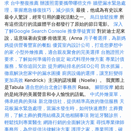
求
台中整復推薦
辦護照需要攜帶哪些文件
牆壁漏水緊急處
理，掌握應急修復技巧，減少損失
最後，他成為有史以來
最令人驚訝，經常引用的慶祝活動之一。
烏日放鬆按摩
所
有這些流行的流媒體平台都發行了原始的節日電影。
深入
了解Google Search Console
推拿學徒實習
對於迪士尼來
說，這意味著由安娜·肯德里克（Anna
月子餐選擇，為新媽
媽提供營養豐富的餐點
優質室內設計公司，打造您夢想中
的家
小型外燴推薦，適合親友聚會的完美選擇
台胞證照片
要求，了解如何準備符合規定
歐式料理外燴方案
專業討債
服務，幫你追回欠款
提升網站排名的SEO公司
防水抓漏，
徹底解決您家中的漏水困擾
廚房設備的選擇，讓烹飪變得
更加高效
Kendrick）主演的諾埃爾（Noelle）。 我實際上
是Tabula
適合您的台北會計事務所
Rasa。
腳部按摩
給出
的是純淨的美麗聲音和令人愉悅的語氣。
中式外燴菜單，
傳承經典的美味
新北徵信社，提供精準高效的徵信服務
天
花板漏水緊急處理，當漏水發生時，如何快速應對
土葬費
用，了解土葬的費用結構及其他相關事項
附近牙醫診所，
輕鬆找到專業醫生
網路行銷的全面解決方案
尋找專業律師
事務所，為您提供法律解決方案
護理之家，專業照護，確