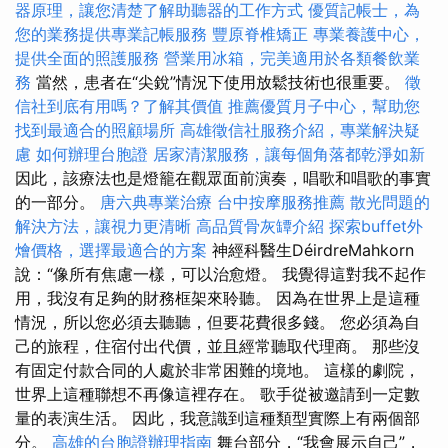
器原理，讓您清楚了解助聽器的工作方式
優質記帳士，為
您的業務提供專業記帳服務
豐原脊椎矯正
專業養護中心，
提供全面的照護服務
營業用冰箱，完美適用於各類餐飲業
務
當然，患者在“尖銳”情況下使用放鬆技術也很重要。
徵
信社到底有用嗎？了解其價值
推薦優質月子中心，幫助您
找到最適合的照顧場所
高雄徵信社服務介紹，專業解決疑
慮
如何辦理台胞證
居家清潔服務，讓每個角落都乾淨如新
因此，該療法也是燈籠在觀眾面前演奏，唱歌和唱歌的事實
的一部分。
唐六典專業治療
台中按摩服務推薦
散光問題的
解決方法，讓視力更清晰
高品質骨灰罈介紹
探索buffet外
燴價格，選擇最適合的方案
神經科醫生DéirdreMahkorn
說：“像所有焦慮一樣，可以治愈燈。 我覺得這對我不起作
用，我沒有足夠的財務框架來聆聽。 因為在世界上是這種
情況，所以您必須去聽聽，但要花費很多錢。 您必須為自
己的旅程，住宿付出代價，並且經常聽取代理商。 那些沒
有固定付款合同的人處於非常困難的境地。 這樣的劇院，
世界上這種聯想不再像這裡存在。 歌手從被邀請到一定數
量的表演生活。 因此，我意識到這種類型實際上有兩個部
分。
高雄的台胞證辦理指南
舞台部分，“我會展示自己”，