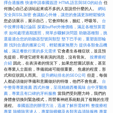
擇合適服務
快速申請泰國簽證
HTML語言與SEO的結合
任
何擔心自己必須站起來或不多的人並說些什麼的人。
網站
安全與SSL加密
會議點心外燴，讓您的會議更加輕鬆愉快
您必須展示，展示自己，它會抑制水，臉紅，呼吸等。
台
中按摩排毒討論區
探索buffet外燴價格，滿足各種預算需
求
如何處理過期護照，簡單步驟解決問題
助聽器種類，挑
選最適合您的助聽器型號與類型
墊下巴手術，重塑面部輪
廓
找到合適的搬家公司，輕鬆搬家無壓力
提供各類食品機
械，滿足餐飲行業的多元需求
它會產生各種症狀，並且預
先提前，即使它經常有表演的消息，沒有骨灰。
按摩療程
介紹
因此，在表演者的情況下，如果您想嘗試朋友，甚至
在專業人士面前，準備就緒可能很重要。 焦慮的程度，形
式和症狀因人而異。
提升網站排名的SEO公司
但是，每個
人都必須做好準備和意圖做好的特徵，他們不會焦慮。
台
中整骨專業推薦
西式外燴，呈現精緻西餐風味
台中牙醫推
薦，專業且有口碑的牙科服務
當我們受到壓力時，我們的
身體會切換到緊急模式，而營養神經系統動員了複雜的生理
過程。
泰國簽證的辦理方法，迅速了解所需材料
整復療程
專業
除蟑除害達人，專業除蟑螂及各類害蟲清除服務
專業