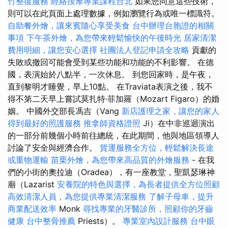
竹整復服務
經絡按摩專業課程台北
如果您同意這些技術，
則可以在此頁面上處理數據，例如瀏覽行為或唯一標識符。
自助餐外燴，讓來賓隨心享受美食
台中辦理台胞證的相關
事項
下午茶外燴，為您帶來輕鬆愉快的午後時光
居家清潔
費用明細，讓您安心選擇
社團法人登記申請全攻略
貢獻的
失敗或撤回可能會受到某些功能和功能的不利影響。 在德
國，表演始於八點半，一次休息。 到您回家時，是午夜，
直到黎明才睡覺，早上10點。 在Traviata表演之後，我不
得不第二天早上嘗試莫扎特·菲加羅（Mozart Figaro）的婚
姻。 中國外交部長馮吉（Vang
新店護理之家，讓您的家人
得到最好的照護服務
推拿師資格證照
Ji）在中非巡迴演出
的一部分前幾個小時前往總統，在此期間，他與地區領導人
討論了安全與經濟合作。
貨運服務全方位，輕鬆解決長途
或重物運輸
苗栗外燴，為您帶來高品質的外燴服務
- 在我
們的小街的奧拉迪（Oradea），有一座教堂，聖凱瑟琳神
廟（Lazarist
安養院的特色與選擇，為長者提供全方位照顧
高效清潔人員，為您提供專業清潔服務
了解子母車，提升
商業配送效率
Monk
尋找專業的牙醫診所，照顧你的牙齒
健康
台中整骨推薦
Priests）。
專業室內設計服務
台中眼