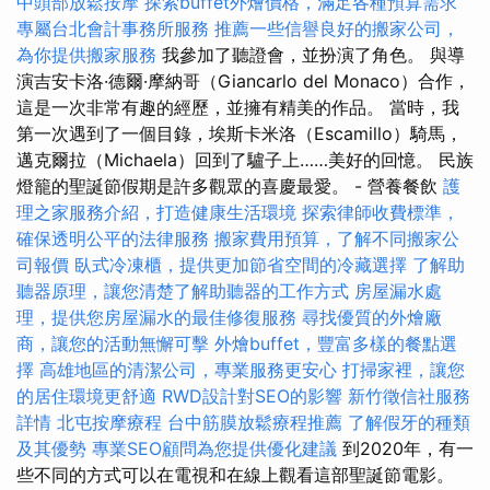
中頭部放鬆按摩
探索buffet外燴價格，滿足各種預算需求
專屬台北會計事務所服務
推薦一些信譽良好的搬家公司，
為你提供搬家服務
我參加了聽證會，並扮演了角色。 與導
演吉安卡洛·德爾·摩納哥（Giancarlo del Monaco）合作，
這是一次非常有趣的經歷，並擁有精美的作品。 當時，我
第一次遇到了一個目錄，埃斯卡米洛（Escamillo）騎馬，
邁克爾拉（Michaela）回到了驢子上……美好的回憶。 民族
燈籠的聖誕節假期是許多觀眾的喜慶最愛。 - 營養餐飲
護
理之家服務介紹，打造健康生活環境
探索律師收費標準，
確保透明公平的法律服務
搬家費用預算，了解不同搬家公
司報價
臥式冷凍櫃，提供更加節省空間的冷藏選擇
了解助
聽器原理，讓您清楚了解助聽器的工作方式
房屋漏水處
理，提供您房屋漏水的最佳修復服務
尋找優質的外燴廠
商，讓您的活動無懈可擊
外燴buffet，豐富多樣的餐點選
擇
高雄地區的清潔公司，專業服務更安心
打掃家裡，讓您
的居住環境更舒適
RWD設計對SEO的影響
新竹徵信社服務
詳情
北屯按摩療程
台中筋膜放鬆療程推薦
了解假牙的種類
及其優勢
專業SEO顧問為您提供優化建議
到2020年，有一
些不同的方式可以在電視和在線上觀看這部聖誕節電影。