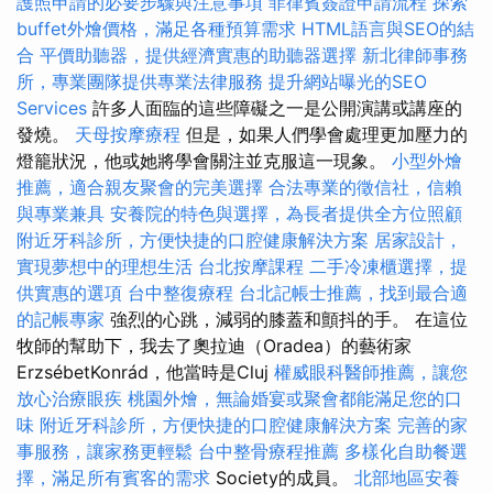
護照申請的必要步驟與注意事項
菲律賓簽證申請流程
探索
buffet外燴價格，滿足各種預算需求
HTML語言與SEO的結
合
平價助聽器，提供經濟實惠的助聽器選擇
新北律師事務
所，專業團隊提供專業法律服務
提升網站曝光的SEO
Services
許多人面臨的這些障礙之一是公開演講或講座的
發燒。
天母按摩療程
但是，如果人們學會處理更加壓力的
燈籠狀況，他或她將學會關注並克服這一現象。
小型外燴
推薦，適合親友聚會的完美選擇
合法專業的徵信社，信賴
與專業兼具
安養院的特色與選擇，為長者提供全方位照顧
附近牙科診所，方便快捷的口腔健康解決方案
居家設計，
實現夢想中的理想生活
台北按摩課程
二手冷凍櫃選擇，提
供實惠的選項
台中整復療程
台北記帳士推薦，找到最合適
的記帳專家
強烈的心跳，減弱的膝蓋和顫抖的手。 在這位
牧師的幫助下，我去了奧拉迪（Oradea）的藝術家
ErzsébetKonrád，他當時是Cluj
權威眼科醫師推薦，讓您
放心治療眼疾
桃園外燴，無論婚宴或聚會都能滿足您的口
味
附近牙科診所，方便快捷的口腔健康解決方案
完善的家
事服務，讓家務更輕鬆
台中整骨療程推薦
多樣化自助餐選
擇，滿足所有賓客的需求
Society的成員。
北部地區安養