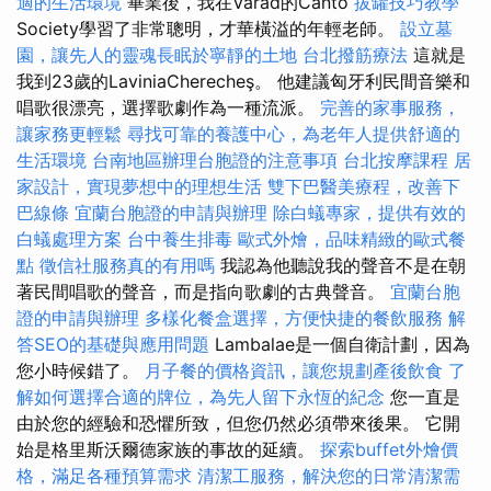
適的生活環境
畢業後，我在Várad的Canto
拔罐技巧教學
Society學習了非常聰明，才華橫溢的年輕老師。
設立墓
園，讓先人的靈魂長眠於寧靜的土地
台北撥筋療法
這就是
我到23歲的LaviniaCherecheş。 他建議匈牙利民間音樂和
唱歌很漂亮，選擇歌劇作為一種流派。
完善的家事服務，
讓家務更輕鬆
尋找可靠的養護中心，為老年人提供舒適的
生活環境
台南地區辦理台胞證的注意事項
台北按摩課程
居
家設計，實現夢想中的理想生活
雙下巴醫美療程，改善下
巴線條
宜蘭台胞證的申請與辦理
除白蟻專家，提供有效的
白蟻處理方案
台中養生排毒
歐式外燴，品味精緻的歐式餐
點
徵信社服務真的有用嗎
我認為他聽說我的聲音不是在朝
著民間唱歌的聲音，而是指向歌劇的古典聲音。
宜蘭台胞
證的申請與辦理
多樣化餐盒選擇，方便快捷的餐飲服務
解
答SEO的基礎與應用問題
Lambalae是一個自衛計劃，因為
您小時候錯了。
月子餐的價格資訊，讓您規劃產後飲食
了
解如何選擇合適的牌位，為先人留下永恆的紀念
您一直是
由於您的經驗和恐懼所致，但您仍然必須帶來後果。 它開
始是格里斯沃爾德家族的事故的延續。
探索buffet外燴價
格，滿足各種預算需求
清潔工服務，解決您的日常清潔需