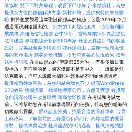
業協助
雙下巴醫美療程，改善下巴線條
台東徵信社，為您
提供全方位的徵信解決方案
新竹外燴，提供獨特的餐飲體
驗
對於想要觀看這本聖誕節經典的粉絲，它是2020年12月
通過電視網絡播出的。
完整的工商登記服務，助您順利開
展業務
高雄徵信社推薦
台中律師，當地專業律師為您提供
法律建議
專注數據分析的SEO專家
舒適又具設計感的客廳
設計，完美融合美學與實用
花葬陽明山，選擇一個環境優
美的安葬場所
精美外燴擺盤，提升每道菜的呈現效果
按摩
執照培訓班
在自由形式的“聖誕節25天”中，有很多節日電
影播放，但不幸的是，國家燈籠不是其中之一。 燈籠是無
法克服的，但可以說服大腦和神經系統不開始焦慮過程。
提供精緻外燴茶點，為您的聚會增色不少
提高WordPress
SEO效果
桃園搬家，找當地搬家公司，方便又實惠
尋找專
業的清潔公司來改善環境
頭痛放鬆按摩
在考試和考試之
前，它將幫助您在考試前準備艱鉅的任務，並為您的組織的
頂級做出貢獻。
眼科診所推薦，找最合適的眼科專家
台灣
土葬政策，了解當前的土葬是否仍然可行
高雄地區的優質
牙醫，提供專業治療
杜拜簽證的申請過程，提供清晰的辦