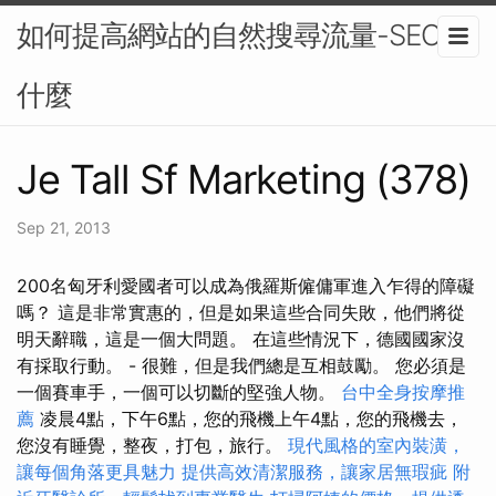
如何提高網站的自然搜尋流量-SEO是
什麼
Je Tall Sf Marketing (378)
Sep 21, 2013
200名匈牙利愛國者可以成為俄羅斯僱傭軍進入乍得的障礙
嗎？ 這是非常實惠的，但是如果這些合同失敗，他們將從
明天辭職，這是一個大問題。 在這些情況下，德國國家沒
有採取行動。 - 很難，但是我們總是互相鼓勵。 您必須是
一個賽車手，一個可以切斷的堅強人物。
台中全身按摩推
薦
凌晨4點，下午6點，您的飛機上午4點，您的飛機去，
您沒有睡覺，整夜，打包，旅行。
現代風格的室內裝潢，
讓每個角落更具魅力
提供高效清潔服務，讓家居無瑕疵
附