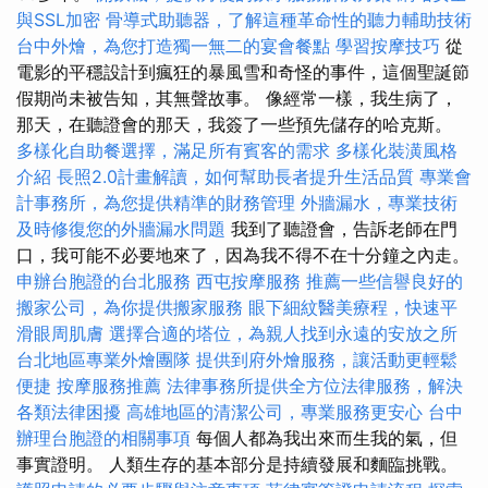
與SSL加密
骨導式助聽器，了解這種革命性的聽力輔助技術
台中外燴，為您打造獨一無二的宴會餐點
學習按摩技巧
從
電影的平穩設計到瘋狂的暴風雪和奇怪的事件，這個聖誕節
假期尚未被告知，其無聲故事。 像經常一樣，我生病了，
那天，在聽證會的那天，我簽了一些預先儲存的哈克斯。
多樣化自助餐選擇，滿足所有賓客的需求
多樣化裝潢風格
介紹
長照2.0計畫解讀，如何幫助長者提升生活品質
專業會
計事務所，為您提供精準的財務管理
外牆漏水，專業技術
及時修復您的外牆漏水問題
我到了聽證會，告訴老師在門
口，我可能不必要地來了，因為我不得不在十分鐘之內走。
申辦台胞證的台北服務
西屯按摩服務
推薦一些信譽良好的
搬家公司，為你提供搬家服務
眼下細紋醫美療程，快速平
滑眼周肌膚
選擇合適的塔位，為親人找到永遠的安放之所
台北地區專業外燴團隊
提供到府外燴服務，讓活動更輕鬆
便捷
按摩服務推薦
法律事務所提供全方位法律服務，解決
各類法律困擾
高雄地區的清潔公司，專業服務更安心
台中
辦理台胞證的相關事項
每個人都為我出來而生我的氣，但
事實證明。 人類生存的基本部分是持續發展和麵臨挑戰。