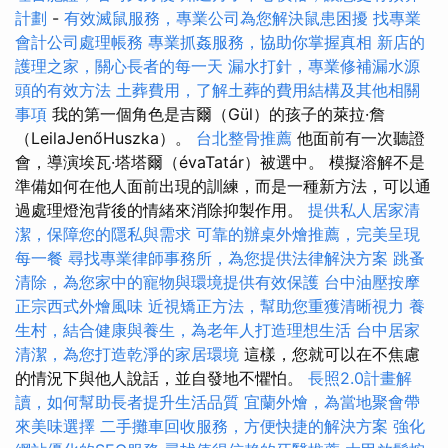
計劃
-
有效滅鼠服務，專業公司為您解決鼠患困擾
找專業
會計公司處理帳務
專業抓姦服務，協助你掌握真相
新店的
護理之家，關心長者的每一天
漏水打針，專業修補漏水源
頭的有效方法
土葬費用，了解土葬的費用結構及其他相關
事項
我的第一個角色是吉爾（Gül）的孩子的萊拉·詹
（LeilaJenőHuszka）。
台北整骨推薦
他面前有一次聽證
會，導演埃瓦·塔塔爾（évaTatár）被選中。 模擬溶解不是
準備如何在他人面前出現的訓練，而是一種新方法，可以通
過處理燈泡背後的情緒來消除抑製作用。
提供私人居家清
潔，保障您的隱私與需求
可靠的辦桌外燴推薦，完美呈現
每一餐
尋找專業律師事務所，為您提供法律解決方案
跳蚤
清除，為您家中的寵物與環境提供有效保護
台中油壓按摩
正宗西式外燴風味
近視矯正方法，幫助您重獲清晰視力
養
生村，結合健康與養生，為老年人打造理想生活
台中居家
清潔，為您打造乾淨的家居環境
這樣，您就可以在不焦慮
的情況下與他人說話，並自發地不懼怕。
長照2.0計畫解
讀，如何幫助長者提升生活品質
宜蘭外燴，為當地聚會帶
來美味選擇
二手攤車回收服務，方便快捷的解決方案
強化