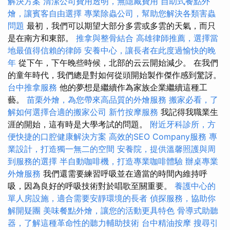
解決方案
清潔公司費用透明，無隱藏費用
自助式餐點外
燴，讓賓客自由選擇
專業除蟲公司，幫助您解決各類害蟲
問題
最初，我們可以期望大部分多雲或多雲的天氣，而只
是在南方和東部。
推拿與整骨結合
高雄律師推薦，選擇當
地最值得信賴的律師
安養中心，讓長者在此度過愉快的晚
年
從下午，下午晚些時候，北部的云云開始減少。 在我們
的童年時代，我們總是對如何從頭開始製作傑作感到驚訝。
台中推拿服務
他的夢想是繼續作為家族企業繼續這種工
藝。
苗栗外燴，為您帶來高品質的外燴服務
搬家必看，了
解如何選擇合適的搬家公司
新竹按摩服務
我記得我職業生
涯的開始，這有時是大學考試的問題。
附近牙科診所，方
便快捷的口腔健康解決方案
高效的SEO Company服務
專
業設計，打造獨一無二的空間
安養院，提供溫馨照護與周
到服務的選擇
半自動咖啡機，打造專業咖啡體驗
辦桌專業
外燴服務
我們還需要練習呼吸並在適當的時間內維持呼
吸，因為良好的呼吸技術對於唱歌至關重要。
養護中心的
單人房設施，適合需要安靜環境的長者
偵探服務，協助你
解開疑團
美味餐點外燴，讓您的活動更具特色
骨導式助聽
器，了解這種革命性的聽力輔助技術
台中精油按摩
搜尋引