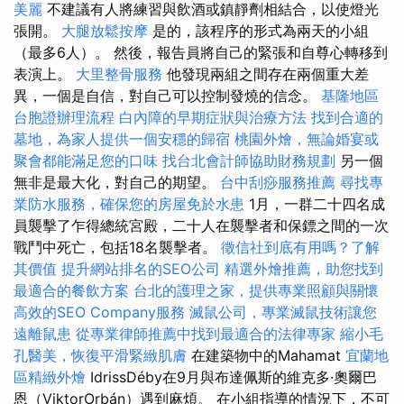
美麗
不建議有人將練習與飲酒或鎮靜劑相結合，以使燈光
張開。
大腿放鬆按摩
是的，該程序的形式為兩天的小組
（最多6人）。 然後，報告員將自己的緊張和自尊心轉移到
表演上。
大里整骨服務
他發現兩組之間存在兩個重大差
異，一個是自信，對自己可以控制發燒的信念。
基隆地區
台胞證辦理流程
白內障的早期症狀與治療方法
找到合適的
墓地，為家人提供一個安穩的歸宿
桃園外燴，無論婚宴或
聚會都能滿足您的口味
找台北會計師協助財務規劃
另一個
無非是最大化，對自己的期望。
台中刮痧服務推薦
尋找專
業防水服務，確保您的房屋免於水患
1月，一群二十四名成
員襲擊了乍得總統宮殿，二十人在襲擊者和保鏢之間的一次
戰鬥中死亡，包括18名襲擊者。
徵信社到底有用嗎？了解
其價值
提升網站排名的SEO公司
精選外燴推薦，助您找到
最適合的餐飲方案
台北的護理之家，提供專業照顧與關懷
高效的SEO Company服務
滅鼠公司，專業滅鼠技術讓您
遠離鼠患
從專業律師推薦中找到最適合的法律專家
縮小毛
孔醫美，恢復平滑緊緻肌膚
在建築物中的Mahamat
宜蘭地
區精緻外燴
IdrissDéby在9月與布達佩斯的維克多·奧爾巴
恩（ViktorOrbán）遇到麻煩。 在小組指導的情況下，不可