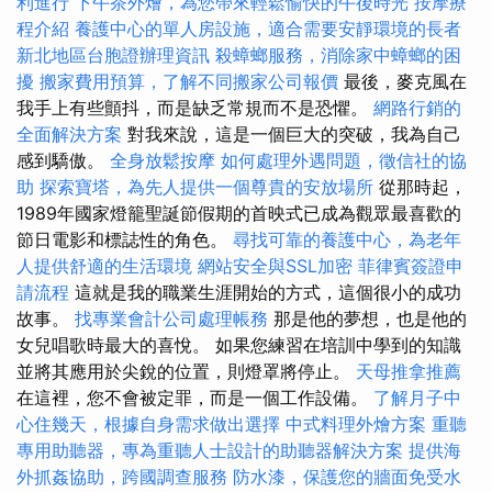
利進行
下午茶外燴，為您帶來輕鬆愉快的午後時光
按摩療
程介紹
養護中心的單人房設施，適合需要安靜環境的長者
新北地區台胞證辦理資訊
殺蟑螂服務，消除家中蟑螂的困
擾
搬家費用預算，了解不同搬家公司報價
最後，麥克風在
我手上有些顫抖，而是缺乏常規而不是恐懼。
網路行銷的
全面解決方案
對我來說，這是一個巨大的突破，我為自己
感到驕傲。
全身放鬆按摩
如何處理外遇問題，徵信社的協
助
探索寶塔，為先人提供一個尊貴的安放場所
從那時起，
1989年國家燈籠聖誕節假期的首映式已成為觀眾最喜歡的
節日電影和標誌性的角色。
尋找可靠的養護中心，為老年
人提供舒適的生活環境
網站安全與SSL加密
菲律賓簽證申
請流程
這就是我的職業生涯開始的方式，這個很小的成功
故事。
找專業會計公司處理帳務
那是他的夢想，也是他的
女兒唱歌時最大的喜悅。 如果您練習在培訓中學到的知識
並將其應用於尖銳的位置，則燈罩將停止。
天母推拿推薦
在這裡，您不會被定罪，而是一個工作設備。
了解月子中
心住幾天，根據自身需求做出選擇
中式料理外燴方案
重聽
專用助聽器，專為重聽人士設計的助聽器解決方案
提供海
外抓姦協助，跨國調查服務
防水漆，保護您的牆面免受水