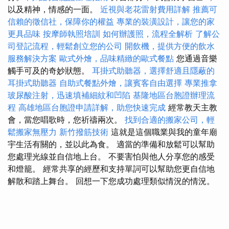
以及精神，情感的一面。
近視與老花雷射費用詳解
推薦可
信賴的徵信社，保障你的權益
專業的裝潢設計，讓您的家
更具品味
按摩師執照培訓
如何辦護照，流程全解析
了解公
司登記流程，輕鬆創立您的公司
開飲機，提供方便的飲水
服務解決方案
歐式外燴，品味精緻的歐式餐點
您通過音樂
觸手可及的奇妙狀態。
耳掛式助聽器，選擇舒適且隱蔽的
耳掛式助聽器
自助式餐點外燴，讓賓客自由選擇
專業推拿
玻尿酸注射，迅速填補細紋和凹陷
基隆地區台胞證辦理流
程
高雄地區台胞證申請詳解，助您快速完成
經常教天主教
會，當您唱歌時，您祈禱兩次。
找到合適的搬家公司，輕
鬆搬家無壓力
新竹撥筋技術
這就是這個職業與我的童年廟
宇生活有關的，並以此為食。 適當的準備和放鬆可以幫助
您處理光線並自信地上台。 不要害怕與他人分享您的感受
和燈籠。 經常共享的經歷和支持單詞可以幫助您更自信地
解散和踏上舞台。 回想一下您成功處理類似情況的情況。