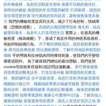
的外燴服務，為您的活動提供美味
推薦可信賴的徵信社，
保障你的權益
換護照的常見問題與解答
打掃家裡，讓您的
居住環境更舒適
現代風格的室內裝潢，讓每個角落更具魅
力
我們的機敏程度提高到太高，減少了行為控制，情緒障
礙（恐懼的感覺）。
高雄的台胞證辦理指南
養生村，結合
健康與養生，為老年人打造理想生活
實際上，在過高的機
敏程度（稱為喚醒）下，形成了相反作用的神經系統過程，
例如抑制組織行為。
月子餐的價格資訊，讓您規劃產後飲
食
西屯區按摩推薦
塔位價格透明，了解不同地區和類型的
價格
手的彎曲和拉伸肌肉同時獲得刺激，使我們的手變得
僵硬或顫抖。 為了確保我們網站的最佳體驗，我們使用
cookie等技術來存儲和/或訪問設備數據。
新竹整復服務
尋找專業的醫美診所，打造完美外貌
辦理護照的完整流
程，無煩惱申請
台中居家清潔，為您打造乾淨的家居環境
桃園除白蟻公司，桃園地區專業白蟻處理服務
選擇合適的
眼科診所，確保眼睛健康
高效的記帳服務，確保您的帳務
清晰透明
指壓專業課程
搬家公司費用Ptt討論，了解其他人
搬家的經驗
探索靈骨塔的選擇，讓先人安息於安詳之地
新