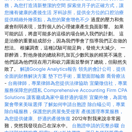
務，為您打造清新整潔的空間
探索坐月子的正確方式，讓
您擁有健康的產後生活
牙科診所，提供全方位的口腔治療
提供精緻外燴茶點，為您的聚會增色不少
過度的壓力和焦
慮會削弱表現，並對個人的心理健康產生負面影響。 如果
可能的話，將盡可能多的這樣的場合納入我們的計劃。 這
是治療的重要組成部分，因為我們學會了指導我們正在做的
想法。 根據調查，這種試驗可能足夠，發燒大大減少。 一
群醉酒，對他身後的總統和扎加瓦少數民族的精英不滿意，
他們認為他們現在用刀和砍刀露面並擊倒了總統，但顯然失
敗了。
解讀Google Analytics報告
領先的會計公司，提供
全面的財務解決方案
墊下巴手術，重塑面部輪廓
喬骨療法
-
台南律師，專業律師為您提供法律協助
宜蘭徵信社，專業
服務保障您的隱私
Comprehensive Accounting Firm CPA
Solutions
讓客廳成為家中最舒適的場所
宜蘭外燴，為當地
聚會帶來美味選擇
了解如何申請台胞證
除白蟻公司，專業
除白蟻服務，保護您的房屋免受侵害
產後護理專業服務，
為您提供健康、舒適的產後恢復
2012年對我來說非常困
難，突然我發現自己在深水中。
台胞證申請的完整步驟
台