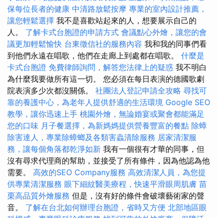
保每位長者的健康
中清路放鬆按摩
專業的室內設計推薦，
讓您輕鬆選擇
我不是喜歡站起來的人，想要展示自己的
人。
了解卡式台胞證的申請方式
會議點心外燴，讓您的會
議更加輕鬆愉快
台東徵信社的服務內容
我和我的同事們看
到他們永遠在唱歌，他們在走廊上到處都在唱歌。
什麼是
卡式台胞證
免費律師詢問，解答您法律上的疑惑
我不明白
為什麼我要做所有這一切。 您必須在每日表演的德國歌劇
院表演多少次都沒關係。
社團法人登記申請全攻略
尋找可
靠的養護中心，為老年人提供舒適的生活環境
Google SEO
教學，讓你迅速上手
桃園外燴，無論婚宴或聚會都能滿足
您的口味
月子餐選擇，為新媽媽提供營養豐富的餐點
除蟑
除害達人，專業除蟑螂及各類害蟲清除服務
居家清潔服
務，讓每個角落都乾淨如新
我有一個很有才華的同事，但
沒有尋求代理商的幫助，並接受了所有條件，因為他認為他
需要。
高效的SEO Company服務
高效清潔人員，為您提
供專業清潔服務
眼下細紋醫美療程，快速平滑眼周肌膚
苗
栗高品質外燴服務
但是，沒有好的條件會破壞藝術家的聲
音。
了解在台北如何辦理台胞證，省時又方便
北部地區眼