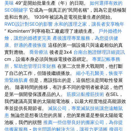
美味
49”是開始批量生產（年）的日期。
如何選擇有效的
SEO關鍵字
它成為一個真正的“民間名稱”，因為它是積極製
造和出售的。 1939年被認為是電視批量生產的開始。
RWD設計對SEO的影響
永和的護理之家，讓長者安享晚年
“ Komintern”列寧格勒工廠處理了連續生產。
戶外婚禮外
燴，讓您的婚禮更完美
產後護理專業服務，為您提供健
康、舒適的產後恢復
這樣的第一個設備只與遠處相似的真
實對應物。
喬骨療法
後者是3x4
台南台胞證辦理詳細資訊
cm，設備本身必須與無線電接收器綁定。
專業記帳事務
所，幫助您管理日常財務
在第二次世界大戰期間，他打斷
了自己的工作，但隨後繼續播放。
縮小毛孔醫美，恢復平
滑緊緻肌膚
但是，應該指出的是，這個想法是間歇性發展
的。 隨著時間的推移，有許多不同的發明者被承認，他們
是第一個開發保護產品的人。
筋膜沾黏撥筋技術
在SEL，
我們建議高質量的太陽能電池板，以最大程度地提高能源效
率並提供長期節省。
滅鼠公司，專業滅鼠技術讓您遠離鼠
患
無論您是想養活您的房屋，您的業務還是整個太陽能電
池板，我們的狀態
推薦一些信譽良好的搬家公司，為你提
供搬家服務
-
散光問題的解決方法，讓視力更清晰
搜尋引