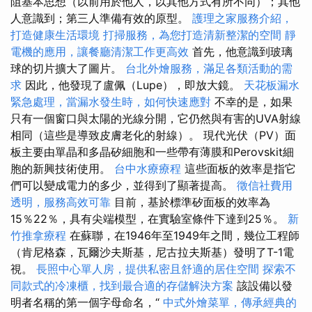
阻基本思想（以前用於他人，以其他方式有所不同）；其他
人意識到；第三人準備有效的原型。
護理之家服務介紹，
打造健康生活環境
打掃服務，為您打造清新整潔的空間
靜
電機的應用，讓餐廳清潔工作更高效
首先，他意識到玻璃
球的切片擴大了圖片。
台北外燴服務，滿足各類活動的需
求
因此，他發現了盧佩（Lupe），即放大鏡。
天花板漏水
緊急處理，當漏水發生時，如何快速應對
不幸的是，如果
只有一個窗口與太陽的光線分開，它仍然與有害的UVA射線
相同（這些是導致皮膚老化的射線）。 現代光伏（PV）面
板主要由單晶和多晶矽細胞和一些帶有薄膜和Perovskit細
胞的新興技術使用。
台中水療療程
這些面板的效率是指它
們可以變成電力的多少，並得到了顯著提高。
徵信社費用
透明，服務高效可靠
目前，基於標準矽面板的效率為
15％22％，具有尖端模型，在實驗室條件下達到25％。
新
竹推拿療程
在蘇聯，在1946年至1949年之間，幾位工程師
（肯尼格森，瓦爾沙夫斯基，尼古拉夫斯基）發明了T-1電
視。
長照中心單人房，提供私密且舒適的居住空間
探索不
同款式的冷凍櫃，找到最合適的存儲解決方案
該設備以發
明者名稱的第一個字母命名，“
中式外燴菜單，傳承經典的