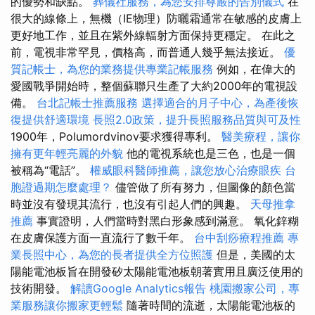
的優勢和缺點。
葬儀社服務，為您安排尊嚴的告別儀式
在
很大的線條上，無機（IE物理）防曬霜通常在敏感的皮膚上
更好地工作，並且在紫外線輻射方面保持更穩定。 在此之
前，電視非常罕見，價格高，而普通人幾乎無法接近。
優
質記帳士，為您的業務提供專業記帳服務
例如，在偉大的
愛國戰爭開始時，整個蘇聯只生產了大約2000年的電視設
備。
台北記帳士推薦服務
選擇適合的月子中心，為產後恢
復提供舒適環境
長照2.0政策，提升長照服務品質與可及性
1900年，Polumordvinov要求獲得專利。
醫美療程，讓你
擁有更年輕亮麗的外貌
他的電視系統也是三色，也是一個
被稱為“電話”。
權威眼科醫師推薦，讓您放心治療眼疾
台
胞證過期怎麼處理？
儘管做了所有努力，但圖像的顏色當
時並沒有發現其流行，也沒有引起人們的興趣。
天母推拿
推薦
事實證明，人們當時對黑白形象感到滿意。 氧化鋅糊
在皮膚保護方面一直流行了數千年。
台中刮痧療程推薦
專
業長照中心，為您的長者提供全方位照護
但是，美國的太
陽能電池板旨在開發矽太陽能電池板朝著實用且廣泛使用的
技術開發。
解讀Google Analytics報告
桃園搬家公司，專
業服務讓你搬家更輕鬆
隨著時間的流逝，太陽能電池板的