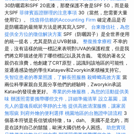
30防曬霜和SPF 20底漆，那麼保護不會是SPF 50，而是最
大SPF
菲律賓簽證辦理的注意事項
30（當然，您需要大量
使用它）。
找值得信賴的Accounting Firm
確定產品是否
是防曬霜的最簡單方法是將其寫入SPF。
台東徵信社，為您
提供全方位的徵信解決方案
SPF（防曬因子）是全世界使用
的統一提名，尤其是防止UVB射線。
整復推拿療程
不幸的
是，沒有這樣的統一標記來表明對UVA的保護程度，但是我
們將立即描述使用了哪些標記以及其含義。 電視的著名父
親仍在浪費，他創建了CRT原型，認識到該地區的可能性，
並通過感染他的學生Katayev和Zvorykin來積極支持它。
失智症患者的專業照護，了解長照服務
殺蟑螂高效方案
當
兩位科學家親自見面分享他們的經驗時，Zworykin承認
Katav的發現會更好。
專業的外燴服務，為您的活動提供美
味
辦護照需要攜帶哪些文件，詳細準備清單
設立墓園，讓
先人的靈魂長眠於寧靜的土地
提供高效清潔服務，讓家居
無瑕疵
到府外燴的便利選擇
桃園地區的台胞證申請流程
3
個基本符號是長信號或特徵，ta，dah。 美國不是北約，而
是在談判自己的鬍鬚，歐洲大國仍然令人困惑。
助您實現