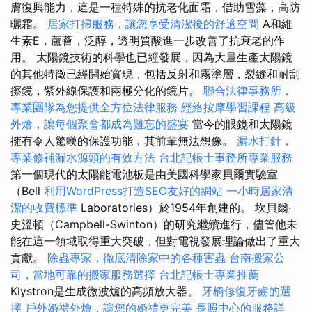
膚復興能力，這是一種特殊的抗老化面霜，借助雪藻，高防
曬霜。
居家打掃服務，讓您享受清潔後的舒適空間
A和維
生素E，蘆薈，泛醇，透明質酸進一步改善了抗衰老的作
用。 太陽鏡技術的科學也已經發展，因為大量生產太陽鏡
的其他特徵已經開始實現，包括反射和霧塗層，裂縫和耐刮
擦鏡，紫外線保護和兩極分化的鏡片。
聯合法律事務所，
專業團隊為您提供全方位法律服務
經絡按摩學習課程
高級
外燴，讓每個聚會都成為難忘的盛宴
當今的眼鏡和太陽鏡
擁有令人驚嘆的保護功能，其前輩無法想像。
漏水打針，
專業修補漏水源頭的有效方法
台北記帳士事務所專業服務
第一個現代的太陽能電池板是由美國科學家貝爾實驗室
（Bell
利用WordPress打造SEO友好的網站
一小時居家清
潔的收費標準
Laboratories）於1954年創建的。 坎貝爾·
史溫頓（Campbell-Swinton）的研究繼續進行，儘管他未
能在這一領域取得重大突破，但對電視發展理論做出了重大
貢獻。
除蟲專家，徹底清除家中的各種害蟲
台南搬家公
司，當地可靠的搬家服務選擇
台北記帳士專業推薦
Klystron是生成微波爐的高頻放大器。
牙橋修復牙齒的選
擇
戶外婚禮外燴，讓您的婚禮更完美
長照中心的服務詳