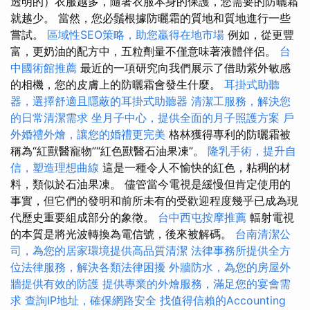
透明的）衣服越多，隨著衣服本身的保護，您需要的防曬霜
就越少。 當然，您必鬚根據防曬霜的質地和質地進行一些
嘗試。
區域性SEO策略，助您贏得在地市場
例如，從更豐
富，更奶油的配方中，五粒劑量不僅意味著液體伴侶。
台
中國術館推薦
最近的一項研究向我們展示了借助紫外敏感
的相機，您的皮膚上的防曬霜會發生什麼。
耳掛式助聽
器，選擇舒適且隱蔽的耳掛式助聽器
清潔工服務，解決您
的日常清潔需求
坐月子中心，提供全面的月子照護方案
戶
外婚禮外燴，讓您的婚禮更完美
格林獲得專利的防曬霜被
稱為“紅獸醫寵物”“紅色獸醫石油果凍”。
隆乳手術，提升自
信，塑造理想曲線
這是一種令人不愉快的紅色，粘稠的材
料，類似於石油果凍。 儘管當今電視是緩慢但肯定使用的
事實，但它們的發明和前所未有的受歡迎程度幾乎已成為現
代歷史重要組成部分的象徵。
台中西屯按摩推薦
輻射電視
的本質是將光波轉換為電信號，後來被解碼。
台南清潔公
司，為您的居家環境提供高品質清潔
法律事務所提供全方
位法律服務，解決各類法律困擾
外牆防水，為您的房屋外
牆提供有效的防護
提供專業的外燴服務，滿足您的宴會需
求
查詢IP地址，確保網路安全
找值得信賴的Accounting