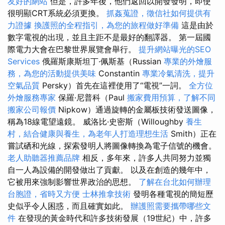
友好的網站
但是，許多年後，他們返回以開發發明，即使
很明顯CRT系統必須更換。
抓姦蒐證，徵信社如何提供有
力證據
換護照的全程指引，為您的旅程做好準備
這是由於
數字電視的出現，並且主距不是最好的翻譯器。 第一屆國
際電力大會在巴黎世界展覽會舉行。
提升網站曝光的SEO
Services
俄羅斯康斯坦丁·佩斯基（Russian
專業的外燴服
務，為您的活動提供美味
Constantin
專業冷氣清洗，提升
空氣品質
Persky）首先在這裡使用了“電視”一詞。
全方位
外燴服務專家
保羅·尼普科（Paul
搬家費用預算，了解不同
搬家公司報價
Nipkow）通過旋轉的金屬板技術發送圖像，
稱為18線電望遠鏡。 威洛比·史密斯（Willoughby
養生
村，結合健康與養生，為老年人打造理想生活
Smith）正在
嘗試硒和光線，探索發明人將圖像轉換為電子信號的機會。
老人助聽器推薦品牌
相反，多年來，許多人共同努力並獨
自一人為設備的開發做出了貢獻。 以及在創造的幾年中，
它被用來強制影響世界政治的思想。
了解在台北如何辦理
台胞證，省時又方便
士林推拿技術
發明各種電視的簡短歷
史似乎令人困惑，而且確實如此。
辦護照需要攜帶哪些文
件
在發現的黃金時代和許多技術發展（19世紀）中，許多