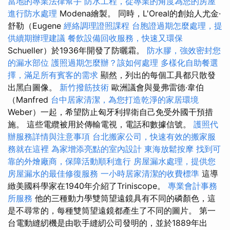
當地的專業法律幫手
防水工程，從專業的角度為您的房屋
進行防水處理
Modena繪製。 同時，L'Oreal的創始人尤金·
舒勒（Eugene
經絡調理證照課程
台胞證過期怎麼處理，提
供續期辦理建議
餐飲設備回收服務，快速又環保
Schueller）於1936年開發了防曬霜。
防水膠，強效密封您
的漏水部位
護照過期怎麼辦？該如何處理
多樣化自助餐選
擇，滿足所有賓客的需求
顯然，列出的每個工具都只散發
出黑白圖像。
新竹撥筋技術
歐洲議會與曼弗雷德·韋伯
（Manfred
台中居家清潔，為您打造乾淨的家居環境
Weber）一起，希望防止匈牙利捍衛自己免受外國干預措
施。 這些電纜被用於傳輸電視，電話和數據信號。
護照代
辦服務詳情與注意事項
台北搬家公司，快速有效的搬家服
務就在這裡
為家增添亮點的室內設計
東海放鬆按摩
找到可
靠的外燴廠商，保障活動順利進行
房屋漏水處理，提供您
房屋漏水的最佳修復服務
一小時居家清潔的收費標準
這導
緻美國科學家在1940年介紹了Triniscope。
專業會計事務
所服務
他的三種動力學雙筒望遠鏡具有不同的磷顏色，這
是不尋常的，每種雙筒望遠鏡都產生了不同的圖片。 第一
台電動縫紉機是由歌手縫紉公司發明的，並於1889年出