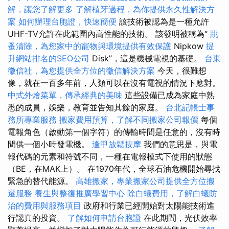
解，讓您了解更多
了解植牙過程，為你提供永久性解決方
案
如何辦理台胞證，快速簡便
該技術被認為是一種允許
UHF-TV允許在此範圍內高性能的技術。 該發明被稱為“
跳
蚤清除，為您家中的寵物與環境提供有效保護
Nipkow
提
升網站排名的SEO公司
Disk”，這是機械電視的基礎。
台東
徵信社，為您提供全方位的徵信解決方案
今天，很難想
像，就在一百多年前，人類可以在沒有電視的情況下應對。
中式外燴菜單，傳承經典的美味
這些設備已成為家庭中熟
悉的成員，娛樂，教育並告知其餘的家庭。
台北記帳士事
務所專業服務
搬家費用預算，了解不同搬家公司報價
每個
電報角色（啟動第一個字符）的傳輸時間是任意的，沒有時
間供一個小時發電機。
逢甲放鬆按摩
我們的意思是，與電
報代碼的元素和符號不同，一種在電報模式下使用的狀態
（BE，在MAK上）。 在1970年代，全球石油危機開始尋找
緊急的替代能源。
高雄搬家，專業搬家公司提供全方位搬
遷服務
養生與整復推廣學習中心
除白蟻費用，了解白蟻防
治的費用與服務項目
政府和行業已經開始對太陽能技術進
行認真的投資。
了解如何申請台胞證
在此期間，光伏效率