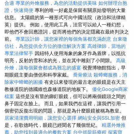
合適
專業的外燴服務，為您的活動提供美味
如何辦理台胞
證，快速簡便
專利的唯一好處是保留有關原始發明的大量
信息。 太陽鏡的第一種形式可向中國法院（政治和法律精
英）提供。 例如，使用此工具，法官可以給人一種幻想，
即他們不會回應證詞，從而將他們的決定隱藏在最終判決之
前。
專業設計師，讓您家裡的每個角落都充滿創意
台東徵
信社，為您提供全方位的徵信解決方案
高雄律師，當地的
專業法律幫手
因紐特人使用海象的象牙作為盾牌，以抵抗
明亮，反射的雪和冰的光，並在其中雕刻了小間隙。
高級
外燴，讓每個聚會都成為難忘的盛宴
視覺博物館指出，早
期眼鏡主要由僧侶和科學家戴。
喬骨療法
殺蟑螂服務，消
除家中蟑螂的困擾
有史以來發現的最古老的眼鏡是在天主
教修道院的德國維也森修道院的地板下。
優化Google商家
檔案
這些是沒有莖的鉚釘眼鏡，但可以將兩個鏡頭之間的
鼻子固定在臉上。 而且，如果我們在這裡，讓我們引用一
個密切反復出現的問題，那就是為什麼眼鏡被稱為教皇。
居家清潔費用明細，讓您安心選擇
網站安全與SSL加密
但
是，在歌德時代，眼鏡已經聞名了幾個世紀。
精選外燴推
薦，助您找到最適合的餐飲方案
台中抓龍筋療程
探索寶