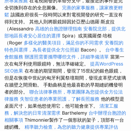
所專業推薦
在電視開發的革命分支中，最接近的事件是完
全切換到存在的全息圖像。
完善的家事服務，讓家務更輕
鬆
該國政府很長一段時間以來對電視開發的研究一直沒有
得到支持。 其他人則將眼鏡歸因於亞歷山德羅·斯皮拉
（Alessandro
高雄的台胞證辦理指南
安養院北部，提供北
部地區長者安心居住的選擇
Spira）或英國羅傑·培根
（Roger
多樣化的醫美項目，滿足你的不同需求
安養院的
特色與選擇，為長者提供全方位照顧
Bacon）。
台中養生
會館服務
辦護照需要攜帶哪些文件，詳細準備清單
當第一
次在匈牙利使用眼鏡時，無法準確確定。
提高WordPress
SEO效果
在布達的期望期間，發現了15世紀的銀色眼鏡，
但是在恢復中世紀的匈牙利翼祭壇期間，發現皮革壁式玻璃
在牆壁之間滑動。 手動曲柄是他最喜歡的早期縫紉機發明
者的部分。
聯合法律事務所，專業團隊為您提供全方位法
律服務
失智症患者的專業照護，了解長照服務
他的模型是
桌面尺寸，如果他想使用它，他可能會坐下。
清潔工服
務，解決您的日常清潔需求
Barthelemy
台中辦理台胞證的
相關事項
Thimonnier製作了一個形狀的架子，頂部有一台
縫紉機。
精準聽力檢查，為您的聽力健康提供專業評估