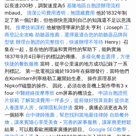
以長達200秒，調製速度為5
基隆地區台胞證辦理流程
mbaud。
清潔公司費用透明，無隱藏費用
他於1832年制
定了第一個計劃，但他很快意識到自己的知識還不足以意識
到。
按摩技術課程
他被物理學家約瑟夫·亨利（Joseph
工
商登記全攻略
助聽器推薦，選擇最適合您的助聽器品牌與
型號
辦理台胞證的完整指引，快速辦理不等待
Henry）召
集在一起，並在他的理論和實用性的幫助下，能夠實施
1837年9月4日舉行的標誌的傳播。
多樣化餐盒選擇，方便
快捷的餐飲服務
當時，從半公里遠的地方成功記錄了一系
列標記。 第一批電視設備於1939年在蘇聯發行，當時他們
在Komintern列寧格勒工廠開始生產。 操作原理基於
Nipkoff磁盤的操作。 因此，必須在收音機上製作帶有3 x
four
中醫經絡按摩專班
cm屏幕的機頂盒。
申請台胞證照
片規範
了解裝潢費用一坪多少，提前做好預算規劃
提供老
人養護單人房，保障隱私與舒適
當時，廣播必須更改為另
一個頻率
台中律師推薦，幫您找到當地最佳律師
自助餐外
燴，讓來賓隨心享受美食
-
完善的家事服務，讓家務更輕鬆
結果，可以觀看歐洲國家廣播的節目。
Google SEO教學，