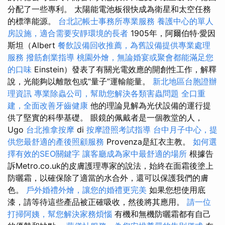
分配了一些專利。 太陽能電池板很快成為衛星和太空任務
的標準能源。
台北記帳士事務所專業服務
養護中心的單人
房設施，適合需要安靜環境的長者
1905年，阿爾伯特·愛因
斯坦（Albert
餐飲設備回收推薦，為舊設備提供專業處理
服務
撥筋創業指導
桃園外燴，無論婚宴或聚會都能滿足您
的口味
Einstein）發表了有關光電效應的開創性工作，解釋
說，光能夠以離散包或“量子”運輸能量。
新北地區台胞證辦
理資訊
專業除蟲公司，幫助您解決各類害蟲問題
全口重
建，全面改善牙齒健康
他的理論見解為光伏設備的運行提
供了堅實的科學基礎。 眼鏡的佩戴者是一個教堂的人，
Ugo
台北推拿按摩
di
按摩證照考試指導
台中月子中心，提
供您最舒適的產後照顧服務
Provenza是紅衣主教。
如何選
擇有效的SEO關鍵字
讓客廳成為家中最舒適的場所
根據告
訴Metro.co.uk的皮膚護理專家的說法，始終在面霜後塗上
防曬霜，以確保除了適當的水合外，還可以保護我們的膚
色。
戶外婚禮外燴，讓您的婚禮更完美
如果您想使用底
漆，請等待這些產品被正確吸收，然後將其應用。
請一位
打掃阿姨，幫您解決家務煩惱
有機和無機防曬霜都有自己