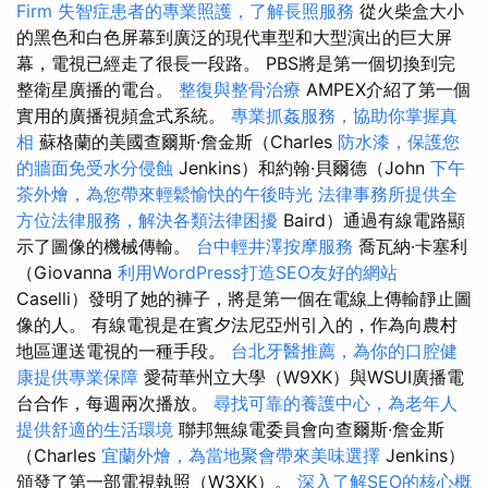
Firm
失智症患者的專業照護，了解長照服務
從火柴盒大小
的黑色和白色屏幕到廣泛的現代車型和大型演出的巨大屏
幕，電視已經走了很長一段路。 PBS將是第一個切換到完
整衛星廣播的電台。
整復與整骨治療
AMPEX介紹了第一個
實用的廣播視頻盒式系統。
專業抓姦服務，協助你掌握真
相
蘇格蘭的美國查爾斯·詹金斯（Charles
防水漆，保護您
的牆面免受水分侵蝕
Jenkins）和約翰·貝爾德（John
下午
茶外燴，為您帶來輕鬆愉快的午後時光
法律事務所提供全
方位法律服務，解決各類法律困擾
Baird）通過有線電路顯
示了圖像的機械傳輸。
台中輕井澤按摩服務
喬瓦納·卡塞利
（Giovanna
利用WordPress打造SEO友好的網站
Caselli）發明了她的褲子，將是第一個在電線上傳輸靜止圖
像的人。 有線電視是在賓夕法尼亞州引入的，作為向農村
地區運送電視的一種手段。
台北牙醫推薦，為你的口腔健
康提供專業保障
愛荷華州立大學（W9XK）與WSUI廣播電
台合作，每週兩次播放。
尋找可靠的養護中心，為老年人
提供舒適的生活環境
聯邦無線電委員會向查爾斯·詹金斯
（Charles
宜蘭外燴，為當地聚會帶來美味選擇
Jenkins）
頒發了第一部電視執照（W3XK）。
深入了解SEO的核心概