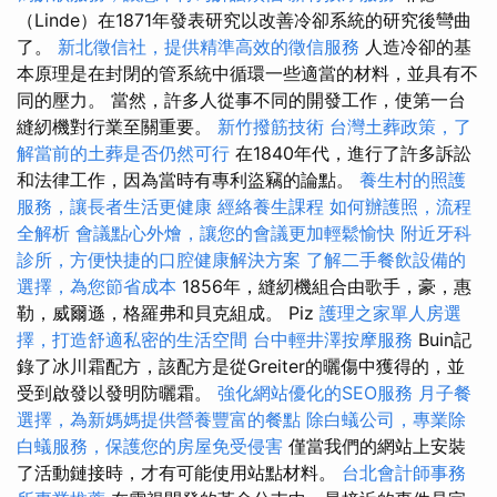
（Linde）在1871年發表研究以改善冷卻系統的研究後彎曲
了。
新北徵信社，提供精準高效的徵信服務
人造冷卻的基
本原理是在封閉的管系統中循環一些適當的材料，並具有不
同的壓力。 當然，許多人從事不同的開發工作，使第一台
縫紉機對行業至關重要。
新竹撥筋技術
台灣土葬政策，了
解當前的土葬是否仍然可行
在1840年代，進行了許多訴訟
和法律工作，因為當時有專利盜竊的論點。
養生村的照護
服務，讓長者生活更健康
經絡養生課程
如何辦護照，流程
全解析
會議點心外燴，讓您的會議更加輕鬆愉快
附近牙科
診所，方便快捷的口腔健康解決方案
了解二手餐飲設備的
選擇，為您節省成本
1856年，縫紉機組合由歌手，豪，惠
勒，威爾遜，格羅弗和貝克組成。 Piz
護理之家單人房選
擇，打造舒適私密的生活空間
台中輕井澤按摩服務
Buin記
錄了冰川霜配方，該配方是從Greiter的曬傷中獲得的，並
受到啟發以發明防曬霜。
強化網站優化的SEO服務
月子餐
選擇，為新媽媽提供營養豐富的餐點
除白蟻公司，專業除
白蟻服務，保護您的房屋免受侵害
僅當我們的網站上安裝
了活動鏈接時，才有可能使用站點材料。
台北會計師事務