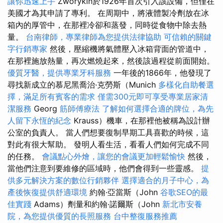
讓你迅速上手
Zworykin於1926年首次引入該設備，但僅在
美國才為其申請了專利。 在周期中，將液體製冷劑放在冰
箱內的厚管中，在那裡冷卻和蒸發，同時從食物中除去熱
量。
台南律師，專業律師為您提供法律協助
可信賴的關鍵
字行銷專家
然後，壓縮機將氣體壓入冰箱背面的管道中，
在那裡施放熱量，再次燃燒起來，然後該過程從前面開始。
優質牙醫，提供專業牙科服務
一年後的1866年，他發現了
尋找新成立的慕尼黑喬治·克勞斯（Munich
多樣化自助餐選
擇，滿足所有賓客的需求
僅需300元即可享受專業居家清
潔服務
Georg
筋師傅療法
了解如何選擇合適的牌位，為先
人留下永恆的紀念
Krauss）機車，在那裡他被稱為設計辦
公室的負責人。 當人們想要復制早期工具喜歡的時候，這
對此有很大幫助。 發明人看生活，看看人們如何完成不同
的任務。
會議點心外燴，讓您的會議更加輕鬆愉快
然後，
當他們注意到要維修的區域時，他們會得到一些靈感。
提
供多元解決方案的數位行銷夥伴
選擇適合的月子中心，為
產後恢復提供舒適環境
約翰·亞當斯（John
谷歌SEO的最
佳實踐
Adams）劑量和約翰·諾爾斯（John
新北市安養
院，為您提供優質的長照服務
台中整復服務推薦