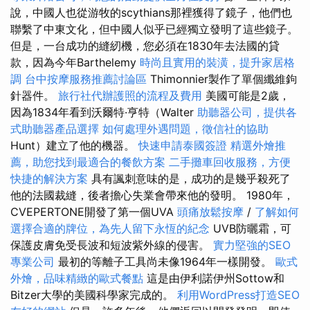
說，中國人也從游牧的scythians那裡獲得了鏡子，他們也
聯繫了中東文化，但中國人似乎已經獨立發明了這些鏡子。
但是，一台成功的縫紉機，您必須在1830年去法國的貸
款，因為今年Barthelemy
時尚且實用的裝潢，提升家居格
調
台中按摩服務推薦討論區
Thimonnier製作了單個纖維鉤
針器件。
旅行社代辦護照的流程及費用
美國可能是2歲，
因為1834年看到沃爾特·亨特（Walter
助聽器公司，提供各
式助聽器產品選擇
如何處理外遇問題，徵信社的協助
Hunt）建立了他的機器。
快速申請泰國簽證
精選外燴推
薦，助您找到最適合的餐飲方案
二手攤車回收服務，方便
快捷的解決方案
具有諷刺意味的是，成功的是幾乎殺死了
他的法國裁縫，後者擔心失業會帶來他的發明。 1980年，
CVEPERTONE開發了第一個UVA
頭痛放鬆按摩
/
了解如何
選擇合適的牌位，為先人留下永恆的紀念
UVB防曬霜，可
保護皮膚免受長波和短波紫外線的侵害。
實力堅強的SEO
專業公司
最初的等離子工具尚未像1964年一樣開發。
歐式
外燴，品味精緻的歐式餐點
這是由伊利諾伊州Sottow和
Bitzer大學的美國科學家完成的。
利用WordPress打造SEO