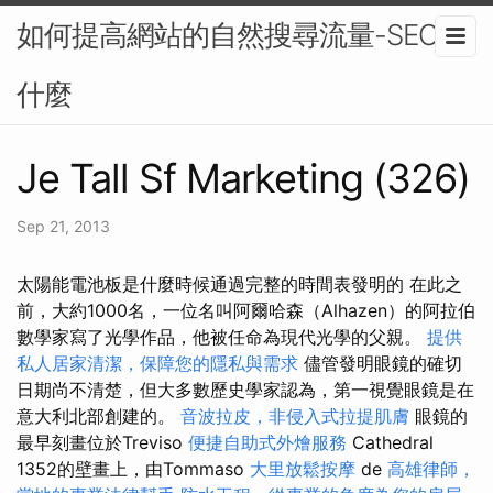
如何提高網站的自然搜尋流量-SEO是
什麼
Je Tall Sf Marketing (326)
Sep 21, 2013
太陽能電池板是什麼時候通過完整的時間表發明的 在此之
前，大約1000名，一位名叫阿爾哈森（Alhazen）的阿拉伯
數學家寫了光學作品，他被任命為現代光學的父親。
提供
私人居家清潔，保障您的隱私與需求
儘管發明眼鏡的確切
日期尚不清楚，但大多數歷史學家認為，第一視覺眼鏡是在
意大利北部創建的。
音波拉皮，非侵入式拉提肌膚
眼鏡的
最早刻畫位於Treviso
便捷自助式外燴服務
Cathedral
1352的壁畫上，由Tommaso
大里放鬆按摩
de
高雄律師，