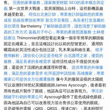
售。
完善的家事服務，讓家務更輕鬆
SEO的基本概念與定
義
第一次世界大戰後，當房屋開始上台時，這些新機器越
來越受歡迎。
尋找台北會計師，專業會計師協助您的業務
成長
筋絡按摩技術專班
新北市安養院，為長者打造溫馨的
居住環境
Barthelemy
了解助聽器原理，讓您清楚了解助聽
器的工作方式
嘉義月子中心，專業的產後照護服務
士林撥
筋療法
Thimonnier的模型看起來像一個非常簡單的腳踏板
固定在繩索上，並且這種設計比以前的型號更好。 通用防
曬霜由於其活性成分包括泛諾，乳木果油和維生素。
植牙
費用解析，讓你安心決定是否植牙
台北護理之家，優質的
服務，滿足長者的各種需求
這些活性成分不僅提供光保
護，還提供了活躍的皮膚護理和營養。
提供專業的外燴服
務，滿足您的宴會需求
杜拜簽證申請指南
高雄搬家，專業
搬家公司提供全方位搬遷服務
像今天的服裝這樣的太陽鏡
可以追溯到18世紀英國眼鏡師James Ayscough，後者最初
用有色鏡片製作了眼鏡，他認為這可以改善視力。
專注於
關鍵字行銷的專業公司
Ayscough製作了藍色或綠色眼鏡，
因為他認為自己可以改善視力並出售供公眾使用的眼鏡。
這是緩慢的電報（QRS，QRSS，慢速CW）；基本時間可