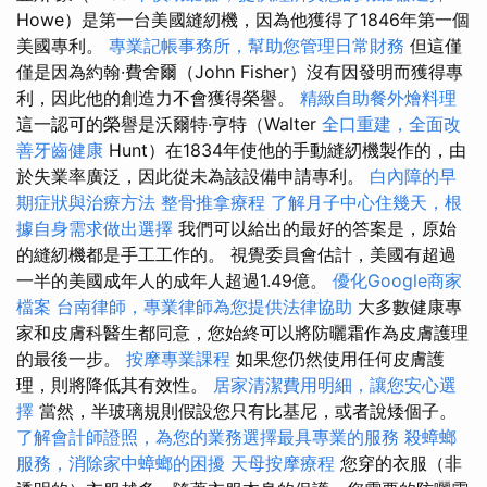
Howe）是第一台美國縫紉機，因為他獲得了1846年第一個
美國專利。
專業記帳事務所，幫助您管理日常財務
但這僅
僅是因為約翰·費舍爾（John Fisher）沒有因發明而獲得專
利，因此他的創造力不會獲得榮譽。
精緻自助餐外燴料理
這一認可的榮譽​​是沃爾特·亨特（Walter
全口重建，全面改
善牙齒健康
Hunt）在1834年使他的手動縫紉機製作的，由
於失業率廣泛，因此從未為該設備申請專利。
白內障的早
期症狀與治療方法
整骨推拿療程
了解月子中心住幾天，根
據自身需求做出選擇
我們可以給出的最好的答案是，原始
的縫紉機都是手工工作的。 視覺委員會估計，美國有超過
一半的美國成年人的成年人超過1.49億。
優化Google商家
檔案
台南律師，專業律師為您提供法律協助
大多數健康專
家和皮膚科醫生都同意，您始終可以將防曬霜作為皮膚護理
的最後一步。
按摩專業課程
如果您仍然使用任何皮膚護
理，則將降低其有效性。
居家清潔費用明細，讓您安心選
擇
當然，半玻璃規則假設您只有比基尼，或者說矮個子。
了解會計師證照，為您的業務選擇最具專業的服務
殺蟑螂
服務，消除家中蟑螂的困擾
天母按摩療程
您穿的衣服（非