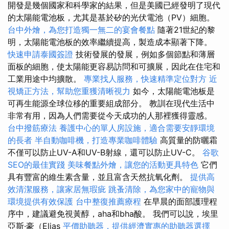
開發是幾個國家和科學家的結果，但是美國已經發明了現代
的太陽能電池板，尤其是基於矽的光伏電池（PV）細胞。
台中外燴，為您打造獨一無二的宴會餐點
隨著21世紀的黎
明，太陽能電池板的效率繼續提高，製造成本顯著下降。
快速申請泰國簽證
技術發展的發展，例如多個節點和薄層
面板的細胞，使太陽能更容易訪問和可擴展，因此在住宅和
工業用途中均擴散。
專業找人服務，快速精準定位對方
近
視矯正方法，幫助您重獲清晰視力
如今，太陽能電池板是
可再生能源全球位移的重要組成部分。 教訓在現代生活中
非常有用，因為人們需要從今天成功的人那裡獲得靈感。
台中撥筋療法
養護中心的單人房設施，適合需要安靜環境
的長者
半自動咖啡機，打造專業咖啡體驗
高質量的防曬霜
不僅可以防止UV-A和UV-B射線，還可以防止UV-C。
谷歌
SEO的最佳實踐
美味餐點外燴，讓您的活動更具特色
它們
具有豐富的維生素含量，並且富含天然抗氧化劑。
提供高
效清潔服務，讓家居無瑕疵
跳蚤清除，為您家中的寵物與
環境提供有效保護
台中整復推薦療程
在早晨的面部護理程
序中，建議避免視黃醇，aha和bha酸。 我們可以說，埃里
亞斯·豪（Elias
平價助聽器，提供經濟實惠的助聽器選擇