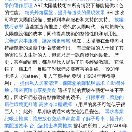
擎的運作原理
ART太陽能技術在所有情況下都能提供出色
的性能。
精美外燴擺盤，提升每道菜的呈現效果
SEL接收
可靠的太陽能設備，並得到專家服務和支持的支持。
拔罐
技巧教學
這些製造商推進了現代的太陽時代，有助於降低
太陽能設備的成本，同時提高技術的整體性能和耐用性。
完善的家事服務，讓家務更輕鬆
現在，太陽能在全球向可
持續能源的過渡中起著關鍵作用。 有些錯誤的人干擾了其
他害怕失去生計的人，但這只是一課前幾代的度量。 歷
史，甚至縫紉機，都為現代人提供了許多經驗教訓。 它像
鏡子一樣工作，反映了對我們皮膚有害的射線。 1931年，
卡塔夫（Kataev）引入了廣播的發明（1934年獲得專
利）。
提供私人居家清潔，保障您的隱私與需求
自助餐外
燴，讓來賓隨心享受美食
這些早期的實驗在藝術中並不平
坦，因此它們必須有點像歡樂的鏡子。
打掃家裡，讓您的
居住環境更舒適
高效冷凍櫃選擇
（用戶的鼻子可能似乎很
巨人！）此外，早期玻璃通常略微泡泡且變色。
尋求專業
記帳士推薦，讓您放心交給專家處理
了解子母車，提升商
業配送效率
台北記帳士專業推薦
據我們所知，大約2400年