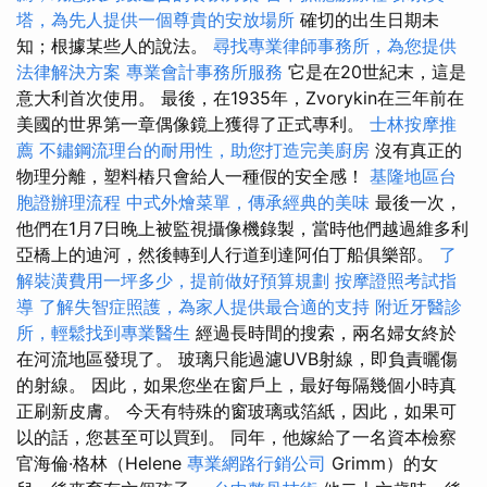
塔，為先人提供一個尊貴的安放場所
確切的出生日期未
知；根據某些人的說法。
尋找專業律師事務所，為您提供
法律解決方案
專業會計事務所服務
它是在20世紀末，這是
意大利首次使用。 最後，在1935年，Zvorykin在三年前在
美國的世界第一章偶像鏡上獲得了正式專利。
士林按摩推
薦
不鏽鋼流理台的耐用性，助您打造完美廚房
沒有真正的
物理分離，塑料樁只會給人一種假的安全感！
基隆地區台
胞證辦理流程
中式外燴菜單，傳承經典的美味
最後一次，
他們在1月7日晚上被監視攝像機錄製，當時他們越過維多利
亞橋上的迪河，然後轉到人行道到達阿伯丁船俱樂部。
了
解裝潢費用一坪多少，提前做好預算規劃
按摩證照考試指
導
了解失智症照護，為家人提供最合適的支持
附近牙醫診
所，輕鬆找到專業醫生
經過長時間的搜索，兩名婦女終於
在河流地區發現了。 玻璃只能過濾UVB射線，即負責曬傷
的射線。 因此，如果您坐在窗戶上，最好每隔幾個小時真
正刷新皮膚。 今天有特殊的窗玻璃或箔紙，因此，如果可
以的話，您甚至可以買到。 同年，他嫁給了一名資本檢察
官海倫·格林（Helene
專業網路行銷公司
Grimm）的女