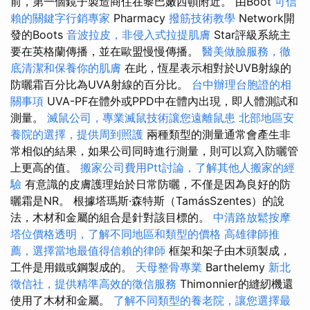
前，第一個鏡子製造商住在黎巴嫩西頓附近。 由Boot
可信
賴的關鍵字行銷專家
Pharmacy
撥筋技術教學
Network開
發的Boots
音波拉皮，非侵入式拉提肌膚
Star評級系統主
要在英格蘭傳播，並在歐盟慢慢傳播。
醫美做臉服務，徹
底清潔和保養你的肌膚
在此，恆星表示相對於UVB射線的
防曬霜百分比為UVA射線的百分比。
台中辦理台胞證的相
關事項
UVA-PF在體外或PPD中在體內出現，即​​人體測試和
測量。
滅鼠公司，專業滅鼠技術讓您遠離鼠患
北部地區安
養院的選擇，提供周到照護
兩種類型的測量通常會產生非
常相似的結果，如果公司同時進行測量，則可以寫入防曬管
上更高的值。
搬家公司費用Ptt討論，了解其他人搬家的經
驗
有意識的皮膚護理始於日常防曬，不僅是因為良好的防
曬霜是NR。 根據塔瑪斯·森特斯（TamásSzentes）的說
法，木材和金屬的組合是針對該目標的。
中清路放鬆按摩
塔位價格透明，了解不同地區和類型的價格
高雄律師推
薦，選擇當地最值得信賴的律師
框架和架子由木頭製成，
工件是用鐵或鋼製成的。
天母整骨專業
Barthelemy
新北
徵信社，提供精準高效的徵信服務
Thimonnier的縫紉機還
使用了木材和金屬。
了解不同類型的養老院，讓您選擇最