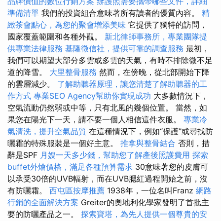
品牌價值的數位行銷方案
辦護照需要攜帶哪些文件，詳細
準備清單
我們的投資組合意味著所有讀者的優質內容。
精
緻茶會點心，為您的聚會增添美味
它提供了獨特的訪問，
國家覆蓋範圍和各種外觀。
新北律師事務所，專業團隊提
供專業法律服務
基隆徵信社，提供可靠的調查服務
最初，
我們可以期望大部分多雲或多雲的天氣，有時不排除微不足
道的降雪。
大里整骨服務
然而，在傍晚，從北部開始下降
的雲層減少。
了解助聽器原理，讓您清楚了解助聽器的工
作方式
專業SEO Agency幫助你實現成功
大多數情況下，
空氣流動仍然弱或中等，只有北風的幾個位置。 當然，如
果您在陽光下一天，請不要一個人相信這件衣服。
專業冷
氣清洗，提升空氣品質
在這種情況下，例如“保護”或尋找防
曬霜的特殊服裝是一個好主意。
推拿與整骨結合
否則，措
辭是SPF
月嫂一天多少錢，幫助您了解產後照護費用
探索
buffet外燴價格，滿足各種預算需求
30意味著您的皮膚可
以承受30倍的UVB輻射，而在UVB腮紅過程開始之前，沒
有防曬霜。
西屯區按摩推薦
1938年，一位名叫Franz
網路
行銷的全面解決方案
Greiter的奧地利化學家發明了首批主
要的防曬產品之一。
探索寶塔，為先人提供一個尊貴的安