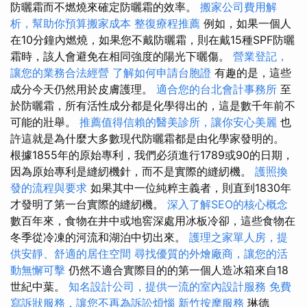
防曬霜而不燃燒來確定防曬霜的效率。
搬家公司費用解
析，幫助你預算搬家成本
整復療程推薦
例如，如果一個人
在10分鐘內燃燒，如果您不戴防曬霜，則在戴15種SPF防曬
霜時，該人會避免在相同強度的陽光下曬傷。
營業登記，
讓您的業務合法經營
了解如何申請台胞證
有趣的是，這些
成分今天仍然用於皮膚護理。
適合您的台北會計事務所
至
於防曬霜，所有活性成分都是化學得出的，這是數千年前不
可能的壯舉。
推薦值得信賴的醫美診所，讓你安心美麗
也
許這就是為什麼大多數現代防曬霜都是由化學家發明的。
根據1855年的原始專利，我們必須進行1789或90的日期，
因為原始專利是縫紉機針，而不是實際的縫紉機。
護照換
發的流程與要求
如果其中一位純粹主義者，則直到1830年
才發明了第一台實際的縫紉機。
深入了解SEO的核心概念
數百年來，食物在井中或地窖深處用冰板冷卻，這些食物在
冬季從冷凍的河流和湖泊中切出來。
護理之家單人房，提
供安靜、舒適的居住空間
尋找優質的外燴廠商，讓您的活
動無懈可擊
仍然不適合實際目的的第一個人造冰箱來自18
世紀中葉。
知名設計公司，提供一流的室內設計服務
免費
寫訴狀服務，讓您不再為訴訟煩惱
新竹按摩服務
琳德