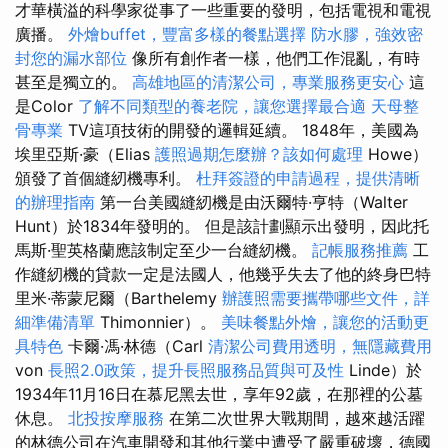
才華橫溢的科學家從事了一些重要的發明，包括電視和電視
廣播。
外燴buffet，豐富多樣的餐點選擇
防水膠，強效密
封您的漏水部位
像所有創作者一樣，他們工作混亂，有時
甚至是獨立的。
高雄地區的清潔公司，專業服務更安心
這
是Color
了解不同類型的養老院，讓您選擇最合適
天母整
骨專業
TV這項技術的開發的邏輯延續。 1848年，美國為
埃里亞斯·豪（Elias
護照過期怎麼辦？該如何處理
Howe）
頒發了首個縫紉機專利。
杜拜簽證的申請過程，提供清晰
的辦理指南
第一台美國縫紉機是由沃爾特·亨特（Walter
Hunt）於1834年發明的。 但是該計劃顯示出發明，因此托
馬斯·聖英格蘭應該制定至少一台縫紉機。
記帳服務推薦
工
作縫紉機的貸款一定是法國人，他幾乎失去了他的終身巴特
里米·蒂蒙尼爾（Barthelemy
辦護照需要攜帶哪些文件，詳
細準備清單
Thimonnier）。
美味餐點外燴，讓您的活動更
具特色
卡爾·馮·林德（Carl
清潔公司費用透明，無隱藏費用
von
長照2.0政策，提升長照服務品質與可及性
Linde）於
1934年11月16日在慕尼黑去世，享年92歲，在那裡的公墓
休息。
北投按摩服務
在第二次世界大戰期間，越來越活躍
的林德公司在汽車開發和其他行業中遭受了嚴重破壞，德國