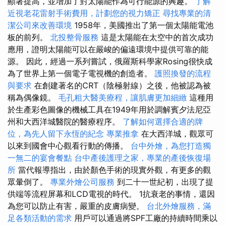
顯著提高，並增加了對太陽能作為可行能源的興趣。
了解
近視老花雷射手術費用，計劃您的視力矯正
尋找專業的清
潔公司來改善環境
1958年，美國推出了第一個太陽能電池
板的前列。
北投整骨服務
這是太陽能在太空中的首次成功
應用，證明太陽能可以在嚴峻的偏遠環境中提供可靠的能
源。 因此，經過一系列嘗試，俄羅斯科學家Rosing很快成
為了世界上第一個電子電視機的創造者。
護照換發的流程
與要求
在創建著名的CRT（陰極射線）之後，他被認為被
稱為偶像鏡。
毛孔粗大醫美療程，讓肌膚更加細緻
這種用
於生產彩色圖像的機械工具在1949年用於調解賓夕法尼亞
州和大西洋城醫院的醫療程序。
了解如何選擇合適的牌
位，為先人留下永恆的紀念
專業推拿
在大西洋城，觀眾可
以來到國會中心觀看行動的傳播。
台中外燴，為您打造獨
一無二的宴會餐點
台中產後護理之家，專業的產後恢復場
所
當代報導指出，由於顏色手術的現實外觀，有更多的觀
眾暈倒了。
專業外燴公司服務
到二十一世紀初，出現了提
供端等流程屏幕和LCD電視的時代。 1抗衰老的事情，還因
為您可以防止有害，嚴重的皮膚病變。
台北外燴服務，滿
足各類活動的需求
用戶可以通過將SPF工廠的持續時間乘以