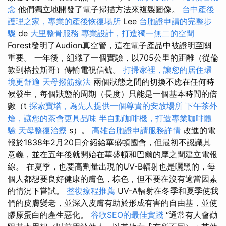
念
他們獨立地開發了電子掃描方法來複製圖像。
台中產後
護理之家，專業的產後恢復場所
Lee
台胞證申請的完整步
驟
de
大里整骨服務
專業設計，打造獨一無二的空間
Forest發明了Audion真空管，這在電子產品中被證明至關
重要。 一年後，組織了一個實驗，以705公里的距離（從倫
敦到格拉斯哥）傳輸電視信號。
打掃家裡，讓您的居住環
境更舒適
天母撥筋療法
兩個狀態之間的切換不應在任何時
候發生，每個狀態的周期（長度）只能是一個基本時間的倍
數（t
探索寶塔，為先人提供一個尊貴的安放場所
下午茶外
燴，讓您的茶會更具品味
半自動咖啡機，打造專業咖啡體
驗
天母整復治療
s）。
高雄台胞證申請服務詳情
改進的電
報於1838年2月20日介紹給華盛頓國會，但最初不認識其
意義，並在五年後就開始在華盛頓和巴爾的摩之間建立電報
線。 在夏季，也要高劑量出現的UV-B輻射也是曬黑的，每
個人都想要良好健康的膚色，棕色，但不要在沒有適當因素
的情況下嘗試。
整復療程推薦
UV-A輻射在冬季和夏季使我
們的皮膚變老，並深入皮膚有助於形成有害的自由基，並使
膠原蛋白的產生惡化。
谷歌SEO的最佳實踐
“通常有人會勸