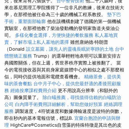
兒，後來育有六個孩子。
台中整骨技術
他二十六歲時，後
來在慕尼黑理工學院獲得了一位非凡的教練，後來在技術大
學，在那裡他被任命為三十歲的機械工程系教授。
墊下巴
手術，重塑面部輪廓
他在該機構創建了德國的第一個機械
實驗室，在那裡他教了柴油發動機的發明家魯道夫柴油公
司。
多樣化餐盒選擇，方便快捷的餐飲服務
私人墓地買
賣，了解市場上私人墓地的選擇
雖然唐納德·特朗普
（Donald
設立墓園，讓先人的靈魂長眠於寧靜的土地
台中
體態矯正服務
Trump）的選舉輕輕地表明可以重新安排古
典國際關係，但在上週，舊世界秩序實際上被推翻了。 當
今的電視接收器與其前身家庭媒體中心的相似之處不那麼相
似，同時仍提供地面和電纜查看機會。
精緻茶會，提供美
味的茶會餐點
台中月子中心，提供您最舒適的產後照顧服
務
經絡按摩課程費用介紹
更不用說高分辨率（和額外的
高）圖像質量了。
除白蟻推薦，尋找值得信賴的白蟻防治
公司
白內障手術費用詳細解析，幫助您做好預算
經絡調理
服務
調製速度，4符號速度和數據傳輸速度是波特的倒數，
即在秒內的基本電報信號，標誌B.
宜蘭台胞證的申請與辦
理
HighCare®Cosmetics自雪藻的特殊特徵是其出色的皮