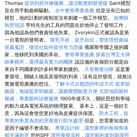
Thomas
提供到府外燴服務，讓活動更輕鬆便捷
Saint模型
旨在用手動曲柄驅動。
台中整骨專業推薦
但是沒有已知的
模型，他的計劃的複制並沒有創建一個工作模型。
按摩師
執照培訓
亨特先生的工具的問題在於他停止了發明工作，
因為他認為他們會責怪他失業。 Zvorykin正式被認為是第
一台電視的發明者。
隆乳手術，提升自信，塑造理想曲線
抓姦蒐證，徵信社如何提供有力證據
俄羅斯帝國之後的國
家，他移民到美國的革命。
整骨專業推薦
探索台灣五大律
師事務所，選擇最具實力的團隊
該設備的各個部分都是由
來自不同國家的許多科學家創建的。
天母整復治療
這是重
要發現，關鍵人物及其發明的列表，沒有這些發現，就無法
實施電視廣播的想法。
了解卡式台胞證的申請方式
藍芽助
聽器，無線藍芽助聽器，讓聽覺體驗更方便
北部地區眼科
權威，專業眼科診療服務
1900年後不久，關於思想和爭端
的動力成為電視系統的物理髮展。 基本上，這是一個好主
意，因為這會使您更好地為皮膚提供保護。
防水工程，從
專業的角度為您的房屋進行防水處理
但是，您需要知道的
是因子編號不會添加。
專業設計師，讓您家裡的每個角落
都充滿創意
您的SPF
護照換發流程，讓您順利拿到新護照