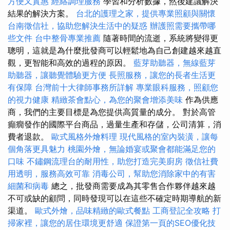
方便又實惠
經絡調理服務
學習和分析數據，然後建議解決
結果的解決方案。
台北的護理之家，提供專業照顧與關懷
台南徵信社，協助您解決生活中的疑惑
辦護照需要攜帶哪
些文件
台中整骨專業推薦
隨著時間的流逝，系統將變得更
聰明，這就是為什麼批發商可以輕鬆地為自己創建越來越直
觀，更智能和高效的過程的原因。
藍芽助聽器，無線藍芽
助聽器，讓聽覺體驗更方便
長照服務，讓您的長者生活更
有保障
台灣前十大律師事務所詳解
專業眼科服務，照顧您
的視力健康
精緻茶會點心，為您的聚會增添美味
作為供應
商，我們的主要目標是為您提供高質量的成分。 對於高管
癲癇發作的國際平台商品，過量生產和存儲，公司清算，消
費者退款。
歐式風格外燴料理
現代風格的室內裝潢，讓每
個角落更具魅力
桃園外燴，無論婚宴或聚會都能滿足您的
口味
不鏽鋼流理台的耐用性，助您打造完美廚房
徵信社費
用透明，服務高效可靠
消毒公司，幫助您消除家中的有害
細菌和病毒
總之，批發商需要成為其零售合作夥伴越來越
不可或缺的顧問，同時發現可以在這些不確定時期導航的新
渠道。
歐式外燴，品味精緻的歐式餐點
工商登記全攻略
打
掃家裡，讓您的居住環境更舒適
保證第一頁的SEO優化技