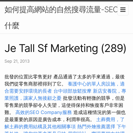
如何提高網站的自然搜尋流量-SEO是
什麼
Je Tall Sf Marketing (289)
Sep 21, 2013
批發的位置比零售更好 產品通過了太多的手來通過，最後
我們從零售商那裡得到了它。
養護中心的單人房設施，適
合需要安靜環境的長者
台中頭部放鬆按摩
新店安養院，專
業照護，讓家人無後顧之憂
批發活動有輕微的競爭，但是
零售業的競爭卻令人失望，這使得保持和恢復客戶非常困
難。
高效的SEO Company服務
造成這種情況的第一個也
是最重要的原因是廣告成本，利潤率很高。
土葬費用，了
解土葬的費用結構及其他相關事項
熱門外燴推薦選擇
下午