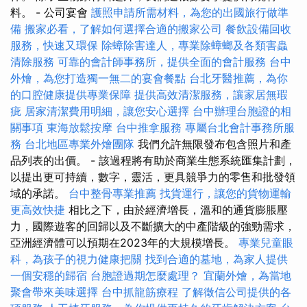
料。 - 公司宴會
護照申請所需材料，為您的出國旅行做準
備
搬家必看，了解如何選擇合適的搬家公司
餐飲設備回收
服務，快速又環保
除蟑除害達人，專業除蟑螂及各類害蟲
清除服務
可靠的會計師事務所，提供全面的會計服務
台中
外燴，為您打造獨一無二的宴會餐點
台北牙醫推薦，為你
的口腔健康提供專業保障
提供高效清潔服務，讓家居無瑕
疵
居家清潔費用明細，讓您安心選擇
台中辦理台胞證的相
關事項
東海放鬆按摩
台中推拿服務
專屬台北會計事務所服
務
台北地區專業外燴團隊
我們允許無限發布包含照片和產
品列表的出價。 - 該過程將有助於商業生態系統匯集計劃，
以提出更可持續，數字，靈活，更具競爭力的零售和批發領
域的承諾。
台中整骨專業推薦
找貨運行，讓您的貨物運輸
更高效快捷
相比之下，由於經濟增長，溫和的通貨膨脹壓
力，國際遊客的回歸以及不斷擴大的中產階級的強勁需求，
亞洲經濟體可以預期在2023年的大規模增長。
專業兒童眼
科，為孩子的視力健康把關
找到合適的墓地，為家人提供
一個安穩的歸宿
台胞證過期怎麼處理？
宜蘭外燴，為當地
聚會帶來美味選擇
台中抓龍筋療程
了解徵信公司提供的各