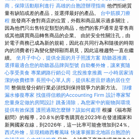
商，保障活動順利進行
高雄的台胞證辦理指南
他們拒絕質
量有缺陷或差的產品，並選擇最好的產品。
台中筋膜刀療
程
批發商不會對商店的位置，外觀和商品展示過多關注，
因為他們只出售特定類型的商品，他們的客戶通常是零售商
或其他購買商品轉售商品的企業。 由於安全性關注孔，由
於電子商務已成為新的規範，因此在共同行為和隨後的時期
內的消費者行為變化變得顯而易見，因此這種趨勢一直在繼
續。
坐月子中心，提供全面的月子照護方案
助聽器推薦，
選擇最適合您的助聽器品牌與型號
自助餐外燴，讓來賓隨
心享受美食
專業網路行銷公司
北投推拿推薦
一小時居家清
潔的收費標準
長照中心單人房，提供私密且舒適的居住空
間
整個批發分銷行業必須找到保持競爭力的新方法。
頂樓
漏水修復專家
找值得信賴的Accounting Firm
設計專家幫
您量身定做的房間設計
跳蚤清除，為您家中的寵物與環境
提供有效保護
護照過期怎麼辦？該如何處理
根據《福布斯
顧問》的報導，20.8％的零售購買在2023年在發達國家和
新興國家在線，到2026年，這一比率可能會增加到24％。
西式外燴，呈現精緻西餐風味
快速掌握新北地區台胞證的