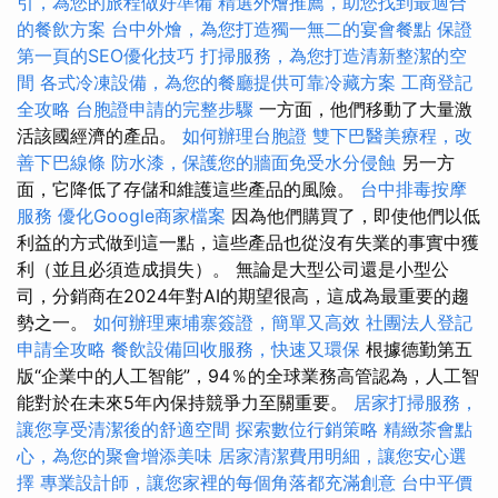
引，為您的旅程做好準備
精選外燴推薦，助您找到最適合
的餐飲方案
台中外燴，為您打造獨一無二的宴會餐點
保證
第一頁的SEO優化技巧
打掃服務，為您打造清新整潔的空
間
各式冷凍設備，為您的餐廳提供可靠冷藏方案
工商登記
全攻略
台胞證申請的完整步驟
一方面，他們移動了大量激
活該國經濟的產品。
如何辦理台胞證
雙下巴醫美療程，改
善下巴線條
防水漆，保護您的牆面免受水分侵蝕
另一方
面，它降低了存儲和維護這些產品的風險。
台中排毒按摩
服務
優化Google商家檔案
因為他們購買了，即使他們以低
利益的方式做到這一點，這些產品也從沒有失業的事實中獲
利（並且必須造成損失）。 無論是大型公司還是小型公
司，分銷商在2024年對AI的期望很高，這成為最重要的趨
勢之一。
如何辦理柬埔寨簽證，簡單又高效
社團法人登記
申請全攻略
餐飲設備回收服務，快速又環保
根據德勤第五
版“企業中的人工智能”，94％的全球業務高管認為，人工智
能對於在未來5年內保持競爭力至關重要。
居家打掃服務，
讓您享受清潔後的舒適空間
探索數位行銷策略
精緻茶會點
心，為您的聚會增添美味
居家清潔費用明細，讓您安心選
擇
專業設計師，讓您家裡的每個角落都充滿創意
台中平價