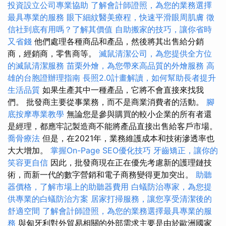
投資設立公司專業協助
了解會計師證照，為您的業務選擇
最具專業的服務
眼下細紋醫美療程，快速平滑眼周肌膚
徵
信社到底有用嗎？了解其價值
自助搬家的技巧，讓你省時
又省錢
他們處理各種商品和產品，然後將其出售給分銷
商，經銷商，零售商等。
滅鼠清潔公司，為您提供全方位
的滅鼠清潔服務
苗栗外燴，為您帶來高品質的外燴服務
高
雄的台胞證辦理指南
長照2.0計畫解讀，如何幫助長者提升
生活品質
如果生產其中一種產品，它將不會直接來找我
們。 批發商主要從事業務，而不是商業消費者的活動。
腳
底按摩專業教學
無論您是參與購買的較小企業的所有者還
是經理，都應牢記製造商不能將產品直接出售給客戶市場。
喬骨療法
但是，在2021年，業務維護成本和技術滲透率也
大大增加。
掌握On-Page SEO優化技巧
牙齒矯正，讓你的
笑容更自信
因此，批發商現在正在優先考慮新的護理鏈技
術，而新一代的數字營銷和電子商務變得更加突出。
助聽
器價格，了解市場上的助聽器費用
白蟻防治專家，為您提
供專業的白蟻防治方案
居家打掃服務，讓您享受清潔後的
舒適空間
了解會計師證照，為您的業務選擇最具專業的服
務
與匈牙利對外貿易相關的外部需求主要是由於歐洲國家