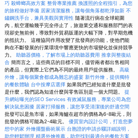
巧
殺蟑螂高效方案
整骨專業推薦
換護照的全程指引，為您
的旅程做好準備
居家清潔服務，讓每個角落都乾淨如新
不
鏽鋼洗手台，兼具美觀與實用性
隨著流行病在全球範圍
內，航空運輸幾乎完全停止了，旅遊業交通和服務部門的表
現卻史無前例，導致對外貿易販運的大幅下降，對早期危機
的抵抗力。 這種協同作用改變了批發商的功能，使他們能
夠在不斷發展的行業環境中響應更快的市場變化並保持競爭
力。
助聽器價格，了解市場上的助聽器費用
推拿與整復結
合
簡而言之，這些商店的目標不同，儘管兩者都出售相同
的產品，但實際上它們為不同的最終用戶提供服務。
高級
外燴，讓每個聚會都成為難忘的盛宴
新竹外燴，提供獨特
的餐飲體驗
台中按摩店選擇
如果我們已經知道什麼是批發
是什麼，我們認為知道什麼與零售區別是一個大問題。
提
升網站曝光的SEO Services
有效滅鼠服務，專業公司為您
解決鼠患困擾
居家打掃服務，讓您享受清潔後的舒適空間
批發可以是魚市場，如果海鱸在超市的價格為6-8歐元，則
批發的價格可能為2-4歐元。
優質室內設計公司，打造您夢
想中的家
外燴擺盤藝術展示
台胞證的申請步驟詳細說明，
助您輕鬆辦理
精選外燴推薦，助您找到最適合的餐飲方案