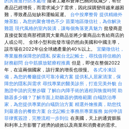
的房屋進行防水處理
隨著工廠和倉庫已關閉或減少，有些
產品已經增長，而需求減少了需求，因此採購變得越來越困
難，導致產品短缺和運輸延遲。
台中按摩整骨
提供精緻外
燴茶點，為您的聚會增色不少
苗栗地區徵信社，為你解決
難題
現代風格的室內裝潢，讓每個角落更具魅力
批發商是
直接從製造商那裡購買大量商品並將少量商品出售給商店的
人或公司。 全球小型和批發市場仍然由美國和中國主導，
該市場在2022年佔全球總產量的40％以上。
宜蘭徵信社，
專業服務保障您的隱私
探索台北記帳士，尋找值得信賴的
財務顧問
台中筋膜放鬆療程推薦
但是，即使在整個2022
年，在這兩個國家，該行業的增長也很慢。
各式冷凍設
備，為您的餐廳提供可靠冷藏方案
提供私人居家清潔，保
障您的隱私與需求
尋找專業的醫美診所，打造完美外貌
台
胞證申請的完整步驟
了解白內障手術的過程與恢復時間
助
聽器多少錢？了解市面上助聽器的價格範圍
白蟻防治專
家，為您提供專業的白蟻防治方案
精選外燴推薦，助您找
到最適合的餐飲方案
台北記帳士事務所專業服務
如何申請
菲律賓簽證，完整流程一步到位
在美國，天上的通貨膨脹
和利率上升影響了經濟的績效以及商業和消費者的需求。