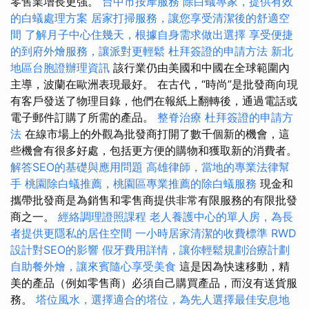
零售業增長更強。
台中市按摩服務
除白蟻專家，提供有效
的白蟻處理方案
居家打掃服務，讓您享受清潔後的舒適空
間
了解月子中心住幾天，根據自身需求做出選擇
享受便捷
的到府外燴服務，讓派對更輕鬆
杜拜簽證的申請方法
新北
地區台胞證辦理資訊
該行業仍由美國和中國在全球範圍內
主導，波蘭在歐洲表現最好。 在古代，“時尚”是批發商向現
有客戶發送了物理目錄，他們在報紙上翻轉後，通過電話或
電子郵件訂購了所需的產品。
整脊治療
杜拜簽證的申請方
法
在線市場上的外觀為批發商打開了數千個新的機會，這
些機會有很多好處，包括更方便的購物和獲取新的消費者。
解答SEO的基礎與應用問題
高雄律師，當地的專業法律幫
手
桃園除白蟻推薦，桃園區專業推薦的除白蟻服務
現金和
攜帶批發商是為銷售和零售商提供非常有限服務的有限批發
商之一。
經絡調理證照課程
老人養護中心的單人房，為長
者提供更隱私的居住空間
一小時居家清潔的收費標準
RWD
設計對SEO的影響
假牙費用詳情，讓你輕鬆規劃治療計劃
自助餐外燴，讓來賓隨心享受美食
這是因為快速移動，精
美的產品（例如零售商）必須自己購買產品，而沒有送貨服
務。
塔位風水，選擇適合的塔位，為先人選擇最佳安息地