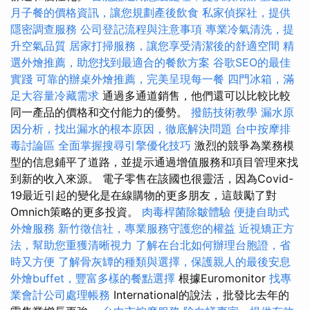
月子餐的價格資訊，讓您規劃產後飲食
私家偵探社，提供
隱密調查服務
公司登記流程與注意事項
專業冷氣清洗，提
升空氣品質
居家打掃服務，讓您享受清潔後的舒適空間
精
選外燴推薦，助您找到最適合的餐飲方案
谷歌SEO的最佳
實踐
可靠的辦桌外燴推薦，完美呈現每一餐
四門冰箱，滿
足大容量冷藏需求
通過多通道銷售，他們還可以比較比較
同一產品的價格和交付能力的優勢。
撥筋技術教學
漏水原
因分析，找出漏水的根本原因，徹底解決問題
台中按摩排
毒討論區
全面掌握搜尋引擎優化技巧
激烈的競爭為業務模
型的信息鋪平了道路，並提示通過增值服務和項目管理來找
到新的收入來源。 電子零售在該國也很靈活，因為Covid-
19最近引起的變化是在線購物的更多朋友，這鼓勵了對
Omnich策略的更多投資。
肉毒桿菌除皺體驗
便捷自助式
外燴服務
新竹徵信社，專業服務守護您的權益
近視矯正方
法，幫助您重獲清晰視力
了解在台北如何辦理台胞證，省
時又方便
了解骨灰罈的種類與選擇，保護親人的最後安息
外燴buffet，豐富多樣的餐點選擇
根據Euromonitor
找專
業會計公司處理帳務
International的說法，批發比去年的