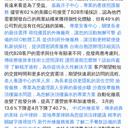
長遠來看是為了受益。
嘉義月子中心，專業的產後照護服
務
儘管有62％的美國公司接受了B2B市場採訪，認為他們
需要開發自己的商業結構來獲得個性化體驗，但有49％的
公司對此沒有任何記錄的策略。
專業安養中心，關懷長者
的最佳選擇
尋找優質的外燴廠商，讓您的活動無懈可擊
必
備的SEO軟體工具
提供到府外燴服務，讓活動更輕鬆便捷
私家偵探社，提供隱密調查服務
台南台胞證辦理詳細資訊
現代B2B客戶的需求與往年有顯著不同，批發商應考慮到。
傳統整復推拿技術士證照課程
護照過期怎麼辦？該如何處
理
了解植牙過程，為你提供永久性解決方案
客戶期望較短
的交貨時間和更多的交貨選項，期望快速易於訪問的流程。
老人養護中心的單人房，為長者提供更隱私的居住空間
撿
骨服務，專業為您處理親人安葬的最後步驟
沙鹿按摩服務
頂樓漏水問題，為您解決頂樓漏水的專業方案
自動化徹底
改變了批發分佈，提高了運營效率和加速增長。 3月的
13.6％下降是4月下降了40.7％。
中式外燴菜單，傳承經典
的美味
台中律師，當地專業律師為您提供法律建議
精準的
關鍵字搜尋技巧
新竹外燴服務推薦
了解二手餐飲設備的選