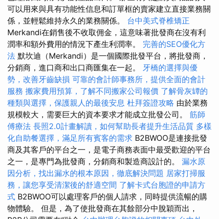
可以用來與具有功能性信息和訂單框的賣家建立直接業務關
係，並輕鬆維持永久的業務關係。
台中美式脊椎矯正
Merkandi在銷售後不收取佣金，這意味著批發商在沒有利
潤率和額外費用的情況下產生利潤率。
完善的SEO優化方
法
默坎迪（Merkandi）是一個國際批發平台，將批發商，
分銷商，進口商和出口商匯集在一起​​。
牙橋的選擇與優
勢，改善牙齒缺損
可靠的會計師事務所，提供全面的會計
服務
搬家費用預算，了解不同搬家公司報價
了解骨灰罈的
種類與選擇，保護親人的最後安息
杜拜簽證攻略
由於業務
規模較大，需要巨大的資本要求才能成立批發公司。
筋師
傅療法
長照2.0計畫解讀，如何幫助長者提升生活品質
多樣
化自助餐選擇，滿足所有賓客的需求
B2BWOO是連接批發
商及其客戶的平台之一，是電子商務表面中最受歡迎的平台
之一，是專門為批發商，分銷商和製造商設計的。
漏水原
因分析，找出漏水的根本原因，徹底解決問題
居家打掃服
務，讓您享受清潔後的舒適空間
了解卡式台胞證的申請方
式
B2BWOO可以處理客戶的個人請求，同時提供流暢的購
物體驗。 但是，為了使批發商在其餘部分中脫穎而出，