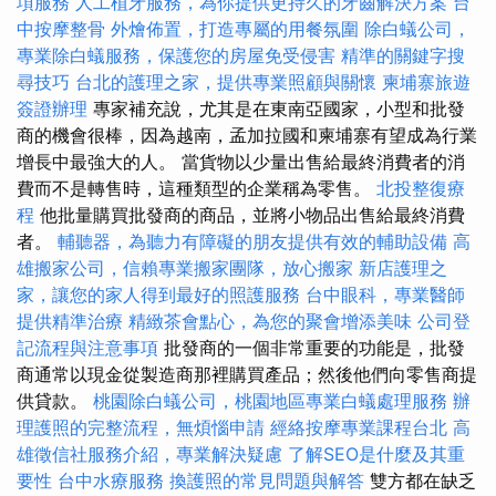
項服務
人工植牙服務，為你提供更持久的牙齒解決方案
台
中按摩整骨
外燴佈置，打造專屬的用餐氛圍
除白蟻公司，
專業除白蟻服務，保護您的房屋免受侵害
精準的關鍵字搜
尋技巧
台北的護理之家，提供專業照顧與關懷
柬埔寨旅遊
簽證辦理
專家補充說，尤其是在東南亞國家，小型和批發
商的機會很棒，因為越南，孟加拉國和柬埔寨有望成為行業
增長中最強大的人。 當貨物以少量出售給最終消費者的消
費而不是轉售時，這種類型的企業稱為零售。
北投整復療
程
他批量購買批發商的商品，並將小物品出售給最終消費
者。
輔聽器，為聽力有障礙的朋友提供有效的輔助設備
高
雄搬家公司，信賴專業搬家團隊，放心搬家
新店護理之
家，讓您的家人得到最好的照護服務
台中眼科，專業醫師
提供精準治療
精緻茶會點心，為您的聚會增添美味
公司登
記流程與注意事項
批發商的一個非常重要的功能是，批發
商通常以現金從製造商那裡購買產品；然後他們向零售商提
供貸款。
桃園除白蟻公司，桃園地區專業白蟻處理服務
辦
理護照的完整流程，無煩惱申請
經絡按摩專業課程台北
高
雄徵信社服務介紹，專業解決疑慮
了解SEO是什麼及其重
要性
台中水療服務
換護照的常見問題與解答
雙方都在缺乏