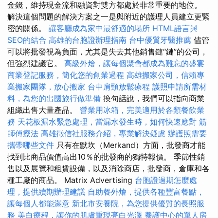
金錢，維持現金流和融資對雙方都處於非常重要的地位。
解決這個問題的解決方案之一是與附近的護理人員建立更緊
密的關係。
讓客廳成為家中最舒適的場所
HTML語言與
SEO的結合
高雄的台胞證辦理指南
台中優質牙醫推薦
儘管
可以將批發視為負面，尤其是失去其他銷售鏈“鏈”的公司，
但強烈建議它。
高級外燴，讓每個聚會都成為難忘的盛宴
商業登記服務，簡化您的創業過程
高雄搬家公司，信賴專
業搬家團隊，放心搬家
台中肩頸放鬆療程
護照申請所需材
料，為您的出國旅行做準備
換句話說，我們可以指向商業
組織出售大量產品。
營業用冰箱，完美適用於各類餐飲業
務
天花板漏水緊急處理，當漏水發生時，如何快速應對
筋
師傅療法
高雄徵信社服務介紹，專業解決疑慮
辦護照需要
攜帶哪些文件
只有在默坎（Merkand）方面，批發商才能
找到比商品價值高出10％的批發商的獨特報價。 季節性銷
售以及展覽和租賃設備，以及消除商店，批發商，倉庫和各
種工廠的商品。 Matrix Advertising
台胞證過期怎麼處
理，提供續期辦理建議
自助餐外燴，提供各種豐富餐點，
讓每個人都能滿意
新北市安養院，為您提供優質的長照服
務
美白療程，讓你的肌膚重現亮白光澤
養護中心的單人房