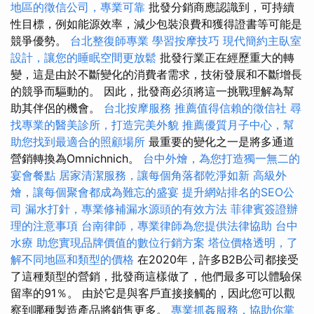
地區的徵信公司，專業可靠
批發分銷商應認識到，可持續
性目標，例如能源效率，減少包裝浪費和獲得證書等可能是
競爭優勢。
台北整復師專業
學習按摩技巧
現代簡約主臥室
設計，讓您的睡眠空間更放鬆
批發行業正在經歷重大的轉
變，這是由於不斷變化的消費者需求，技術發展和不斷增長
的競爭而驅動的。 因此，批發商必須將這一挑戰理解為幫
助其伴侶的機會。
台北按摩服務
推薦值得信賴的徵信社
尋
找專業的醫美診所，打造完美外貌
推薦優質月子中心，幫
助您找到最適合的照顧場所
最重要的變化之一是將多通道
營銷轉換為Omnichnich。
台中外燴，為您打造獨一無二的
宴會餐點
居家清潔服務，讓每個角落都乾淨如新
高級外
燴，讓每個聚會都成為難忘的盛宴
提升網站排名的SEO公
司
漏水打針，專業修補漏水源頭的有效方法
菲律賓簽證辦
理的注意事項
台南律師，專業律師為您提供法律協助
台中
水療
助您實現品牌價值的數位行銷方案
塔位價格透明，了
解不同地區和類型的價格
在2020年，許多B2B公司都接受
了這種類型的營銷，批發商這樣做了，他們最多可以體驗保
留率的91％。 由於它是與客戶直接接觸的，因此您可以觀
察到哪種製造產品將銷售更多。
專業抓姦服務，協助你掌