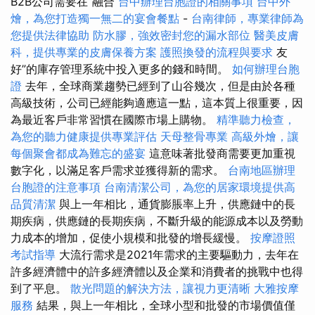
B2B公司需要在“融合
台中辦理台胞證的相關事項
台中外
燴，為您打造獨一無二的宴會餐點
-
台南律師，專業律師為
您提供法律協助
防水膠，強效密封您的漏水部位
醫美皮膚
科，提供專業的皮膚保養方案
護照換發的流程與要求
友
好”的庫存管理系統中投入更多的錢和時間。
如何辦理台胞
證
去年，全球商業趨勢已經到了山谷幾次，但是由於各種
高級技術，公司已經能夠適應這一點，這本質上很重要，因
為最近客戶非常習慣在國際市場上購物。
精準聽力檢查，
為您的聽力健康提供專業評估
天母整骨專業
高級外燴，讓
每個聚會都成為難忘的盛宴
這意味著批發商需要更加重視
數字化，以滿足客戶需求並獲得新的需求。
台南地區辦理
台胞證的注意事項
台南清潔公司，為您的居家環境提供高
品質清潔
與上一年相比，通貨膨脹率上升，供應鏈中的長
期疾病，供應鏈的長期疾病，不斷升級的能源成本以及勞動
力成本的增加，促使小規模和批發的增長緩慢。
按摩證照
考試指導
大流行需求是2021年需求的主要驅動力，去年在
許多經濟體中的許多經濟體以及企業和消費者的挑戰中也得
到了平息。
散光問題的解決方法，讓視力更清晰
大雅按摩
服務
結果，與上一年相比，全球小型和批發的市場價值僅