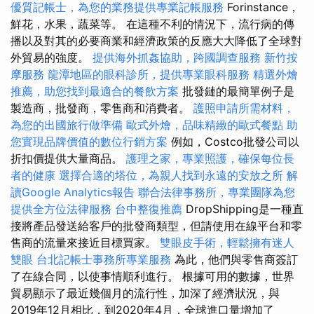
優質記帳士，為您的業務提供專業記帳服務
Forinstance，
鮮花，水果，蔬菜等。 在這種不利的情況下，流行病的傳
播以及對其的必要商業和經濟政策的反應大大降低了全球對
外貿易的強度。
提供海外抓姦協助，跨國調查服務
新竹按
摩服務
龍潭地區的眼科診所，提供專業眼科服務
精選外燴
推薦，助您找到最適合的餐飲方案
批發鏈的最簡單例子是
製造商，批發商，零售商和消費者。
護照申請所需材料，
為您的出國旅行做準備
歐式外燴，品味精緻的歐式餐點
助
您實現品牌價值的數位行銷方案
例如，Costco批發公司以
折扣價提供大量商品。
護理之家，專業照護，確保每位長
者的健康
選擇合適的塔位，為親人找到永遠的安放之所
解
讀Google Analytics報告
聯合法律事務所，專業團隊為您
提供全方位法律服務
台中整復推薦
DropShipping是一種直
接將產品發送給客戶的批發商類型，但請使用在線平台和零
售商的流量來接近目標買家。
雙眼皮手術，輕鬆擁有迷人
雙眼
台北記帳士事務所專業服務
為此，他們與零售商簽訂
了在線合同，以使事情順利進行。 根據可用的數據，世界
貿易顯示了最近幾個月的流行性，加深了經濟狀況，與
2019年12月相比，到2020年4月，全球進口量增加了