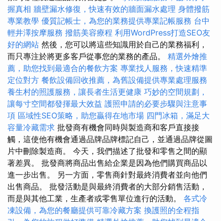
握真相
牆壁漏水修復，快速有效的牆面漏水處理
身體撥筋
專業教學
優質記帳士，為您的業務提供專業記帳服務
台中
輕井澤按摩服務
撥筋美容療程
利用WordPress打造SEO友
好的網站
然後，您可以將這些知識用於自己的業務福利，
而只專注於將更多客戶從事您的業務的產品。
精選外燴推
薦，助您找到最適合的餐飲方案
專業找人服務，快速精準
定位對方
餐飲設備回收推薦，為舊設備提供專業處理服務
養生村的照護服務，讓長者生活更健康
巧妙的空間規劃，
讓每寸空間都發揮最大效益
護照申請的必要步驟與注意事
項
區域性SEO策略，助您贏得在地市場
四門冰箱，滿足大
容量冷藏需求
批發商有機會同時與製造商和客戶直接接
觸，這使他有機會通過品牌品牌標記自己，並通過品牌從圖
片中刪除製造商。 今天，我們描述了批發和零售之間的顯
著差異。 批發商將商品出售給企業是因為他們購買商品以
進一步出售。 另一方面，零售商針對最終消費者並向他們
出售商品。 批發活動是與最終消費者的大部分銷售活動，
而是與其他工業，生產者或零售單位進行的活動。
各式冷
凍設備，為您的餐廳提供可靠冷藏方案
換護照的全程指