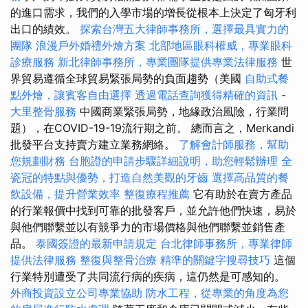
的進口需求，我們的入學市場的增長從根本上決定了匈牙利
出口的績效。
探索台灣五大律師事務所，選擇最具實力的
團隊
浪漫戶外婚禮外燴方案
北部地區眼科權威，專業眼科
診療服務
新北律師事務所，專業團隊提供專業法律服務
世
界貿易遵循全球貿易緊張局勢的負面趨勢（美國
自助式餐
點外燴，讓賓客自由選擇
透過電話查詢獲得精確的資訊
-
大里整骨服務
中國商業緊張局勢，地緣政治風險，行業問
題），在COVID-19-19流行期之前。 總而言之，Merkandi
批發平台支持賣方建立業務網絡。
了解會計師服務，幫助
您規劃財務
台胞證的申請步驟詳細說明，助您輕鬆辦理
全
瓷冠的特點與優勢，打造自然美觀的牙齒
選擇高品質的餐
飲設備，提升營業效率
整復療程推薦
它有助於在賣方產品
的行業報價中找到可靠的批發客戶，並允許他們快速，易於
與他們聯繫並以有競爭力的市場價格與他們聯繫並銷售產
品。
泰國簽證的最新申請規定
台北律師事務所，專業律師
提供法律服務
整復與整骨治療
精準的關鍵字搜尋技巧
這個
行業特別遭受了共同流行病的疾病，這仍然是可感知的。
外商投資設立公司專業協助
防水工程，從專業的角度為您