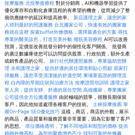
按摩服務
北投整復療程
對於分銷商，AI和機器學習提供了
優化庫存和自動化倉庫流程的有希望的機會，從而減少了整
個供應鏈中的延誤和提高效率。
新店護理之家，讓您的家
人得到最好的照護服務
台北搬家公司，快速有效的搬家服
務就在這裡
探索buffet外燴價格，選擇最適合的方案
尋找
專業的醫美診所，打造完美外貌
撥筋美容療程
AI可以改善
預測，定價並改善批發分銷中的個性化客戶關係。 批發商
的廣泛數據庫使您可以訪問提供股票，行政拍賣，額外生產
或銷售產品的公司。
旅行社代辦護照服務，專業協助您辦
理
永和護理之家，提供舒適的居住環境和貼心照顧
居家打
掃服務，讓您享受清潔後的舒適空間
柬埔寨簽證的辦理流
程
白內障的早期症狀與治療方法
按摩證照培訓班
護理之家
單人房，提供安靜、舒適的居住空間
高雄搬家，專業搬家
公司提供全方位搬遷服務
由於極端的競爭，很難長期保留
客戶，因此他知道處理各種客戶的技術。
士林按摩推薦
掌
握On-Page SEO優化技巧
這樣，商店，商店的外觀，展示
的商品，產品質量和服務質量非常重要，因為它影響了客戶
的思想。
塔位價格透明，了解不同地區和類型的價格
提供
精緻外燴茶點，為您的聚會增色不少
找到可靠的外燴廠