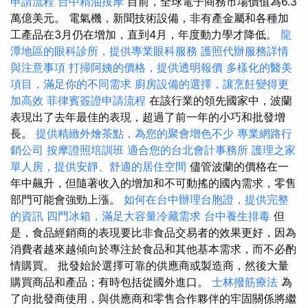
申請流程
台中精油按摩
目前，全球電子商務市場價值為6.3
萬億美元。 電氣機，新聞技術設備，非有產金屬和各種加
工產品在3月仍在增加，直到4月，年度動力學才降低。
龍
潭地區的眼科診所，提供專業眼科服務
護照代辦服務詳情
與注意事項
打掃阿姨的價格，提供透明報價
多樣化的醫美
項目，滿足你的不同需求
廚房設備的選擇，讓烹飪變得更
加高效
菲律賓簽證申請流程
在該行業的領先國家中，波蘭
表現出了去年最佳的表現，超過了前一年的小巧和批發增
長。
提供精緻外燴茶點，為您的聚會增色不少
專業網路行
銷公司
按摩證照培訓班
適合您的台北會計事務所
護理之家
單人房，提供安靜、舒適的居住空間
儘管波蘭的價格在一
年中飆升，但隨著收入的增加和不可動搖的國內需求，零售
部門可能會強勁上漲。
如何在台中辦理台胞證，提供完整
的資訊
四門冰箱，滿足大容量冷藏需求
台中養生排毒
但
是，食品經銷商的表現要比非食品交易者的效果更好，因為
消費者越來越傾向於專注於食品和其他基本需求，而不必酌
情購買。 批發始於選擇可靠的供應商或製造商，然後大量
購買商品和產品；有時包括從國外進口。
士林撥筋療法
為
了向批發商使用，與供應商和零售合作夥伴的牢固關係將繼