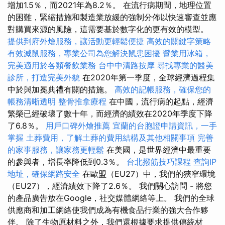
增加1.5％，而2021年為8.2％。 在流行病期間，地理位置
的困難，緊縮措施和製造業放緩的強制分佈以快速審查並應
對購買來源的風險，這需要基於數字化的更有效的模型。
提供到府外燴服務，讓活動更輕鬆便捷
高效的關鍵字策略
有效滅鼠服務，專業公司為您解決鼠患困擾
營業用冰箱，
完美適用於各類餐飲業務
台中中清路按摩
尋找專業的醫美
診所，打造完美外貌
在2020年第一季度，全球經濟過程集
中於與加冕典禮有關的措施。
高效的記帳服務，確保您的
帳務清晰透明
整骨推拿療程
在中國，流行病的起點，經濟
繁榮已經破壞了數十年，而經濟的績效在2020年季度下降
了6.8％。
用戶口碑外燴推薦
宜蘭的台胞證申請資訊，一手
掌握
土葬費用，了解土葬的費用結構及其他相關事項
完善
的家事服務，讓家務更輕鬆
在美國，是世界經濟中最重要
的參與者，增長率降低到0.3％。
台北撥筋技巧課程
查詢IP
地址，確保網路安全
在歐盟（EU27）中，我們的狹窄環境
（EU27），經濟績效下降了2.6％。 我們關心訪問 - 將您
的產品廣告放在Google，社交媒體網絡等上。 我們的全球
供應商和加工網絡使我們成為有機食品行業的強大合作夥
伴。 除了生物原材料之外，我們還根據要求提供傳統材