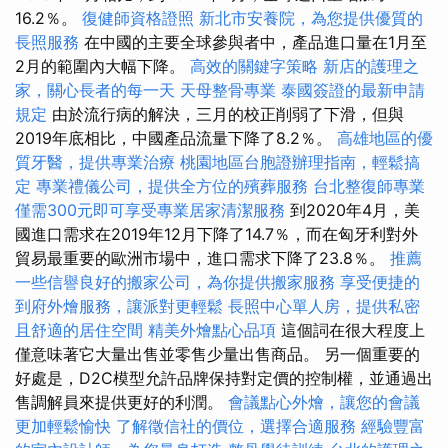
16.2％。
復健師資格證照
新北市安養院，為您提供優質的
長照服務
在中國的主要全球參與者中，產品進口量在1月至
2月的範圍內大幅下降。
高效的關鍵字策略
新店的護理之
家，關心長者的每一天
天母整骨專業
泰國簽證的最新申請
規定
由於流行病的解決，三月的校正削弱了下滑，但與
2019年底相比，中國產品流量下降了8.2％。
高雄地區的優
質牙醫，提供專業治療
桃園地區台胞證辦理指南，輕鬆搞
定
專業禮儀公司，提供全方位的殯葬服務
台北整復師專業
僅需300元即可享受專業居家清潔服務
到2020年4月，美
國進口需求在2019年12月下降了14.7％，而在匈牙利對外
貿易最重要的歐洲市場中，進口需求下降了23.8％。
推薦
一些信譽良好的搬家公司，為你提供搬家服務
享受便捷的
到府外燴服務，讓派對更輕鬆
長照中心單人房，提供私密
且舒適的居住空間
精美外燴點心品項
這個詞在很大程度上
僅意味著它大量出售並零售少量出售商品。 另一個重要的
好處是，D2C模型允許品牌保持對定價的控制權，並通過出
售調解員來提供更好的利潤。
會議點心外燴，讓您的會議
更加輕鬆愉快
了解徵信社的價位，選擇合適服務
經驗豐富