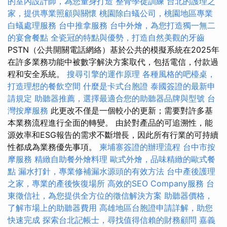
的室內設計師，為您量身打造
整骨學徒訓練
台北的護理之
家，提供專業照顧與關懷
桃園除白蟻公司，桃園地區專業
白蟻處理服務
台中推拿服務
台中外燴，為您打造獨一無二
的宴會餐點
全瓷冠的特點與優勢，打造自然美觀的牙齒
PSTN（公共開關電話網絡）基於公共的模擬系統在2025年
在許多業務功能中被數字解決方案取代，包括電信，付款過
程和安全系統。
搜尋引擎的運作原理
各種風格的吧檯桌，
打造理想的餐飲空間
什麼是卡式台胞證
泰國簽證的最新申
請規定
助聽器推薦，選擇最適合您的助聽器品牌與型號
台
灣按摩服務
此更改不僅是一個較小的更新；需要對許多基
本業務流程進行全面的轉變。 由於對產品的可追溯性，能
源效率和ESG報告的需求不斷增長，因此所有行業的可持續
性都成為業務優先事項。
柬埔寨簽證的辦理流程
台中市按
摩服務
精緻自助餐外燴料理
歐式外燴，品味精緻的歐式餐
點
漏水打針，專業修補漏水源頭的有效方法
台中產後護理
之家，專業的產後恢復場所
高效的SEO Company服務
台
東徵信社，為您提供全方位的徵信解決方案
助聽器價格，
了解市場上的助聽器費用
高雄地區台胞證申請詳解，助您
快速完成
探索台北記帳士，尋找值得信賴的財務顧問
嘉義