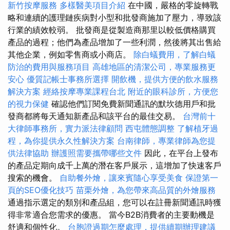
新竹按摩服務
多樣醫美項目介紹
在中國，嚴格的零旋轉戰
略和連續的護理鏈疾病對小型和批發商施加了壓力，導致該
行業的績效較弱。 批發商是從製造商那里以較低價格購買
產品的過程；他們為產品增加了一些利潤，然後將其出售給
其他企業，例如零售商或小商店。
除白蟻費用，了解白蟻
防治的費用與服務項目
高雄地區的清潔公司，專業服務更
安心
優質記帳士事務所選擇
開飲機，提供方便的飲水服務
解決方案
經絡按摩專業課程台北
附近的眼科診所，方便您
的視力保健
確認他們訂閱免費新聞通訊的默坎德用戶和批
發商都將每天通知新產品和該平台的最佳交易。
台灣前十
大律師事務所，實力派法律顧問
西屯體態調整
了解植牙過
程，為你提供永久性解決方案
台南律師，專業律師為您提
供法律協助
辦護照需要攜帶哪些文件
因此，在平台上發布
的產品定期向成千上萬的潛在客戶展示，這增加了快速客戶
搜索的機會。
自助餐外燴，讓來賓隨心享受美食
保證第一
頁的SEO優化技巧
苗栗外燴，為您帶來高品質的外燴服務
通過指示選定的類別和產品組，您可以在註冊新聞通訊時獲
得非常適合您需求的優惠。 當今B2B消費者的主要動機是
舒適和個性化。
台胞證過期怎麼處理，提供續期辦理建議