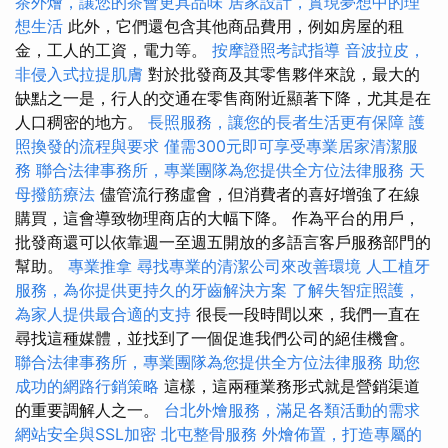
茶外燴，讓您的茶會更具品味
居家設計，實現夢想中的理
想生活
此外，它們還包含其他商品費用，例如房屋的租
金，工人的工資，電力等。
按摩證照考試指導
音波拉皮，
非侵入式拉提肌膚
對於批發商及其零售夥伴來說，最大的
缺點之一是，行人的交通在零售商附近顯著下降，尤其是在
人口稠密的地方。
長照服務，讓您的長者生活更有保障
護
照換發的流程與要求
僅需300元即可享受專業居家清潔服
務
聯合法律事務所，專業團隊為您提供全方位法律服務
天
母撥筋療法
儘管流行務虛會，但消費者的喜好增強了在線
購買，這會導致物理商店的大幅下降。 作為平台的用戶，
批發商還可以依靠週一至週五開放的多語言客戶服務部門的
幫助。
專業推拿
尋找專業的清潔公司來改善環境
人工植牙
服務，為你提供更持久的牙齒解決方案
了解失智症照護，
為家人提供最合適的支持
很長一段時間以來，我們一直在
尋找這種媒體，並找到了一個促進我們公司的絕佳機會。
聯合法律事務所，專業團隊為您提供全方位法律服務
助您
成功的網路行銷策略
這樣，這兩種業務形式就是營銷渠道
的重要調解人之一。
台北外燴服務，滿足各類活動的需求
網站安全與SSL加密
北屯整骨服務
外燴佈置，打造專屬的