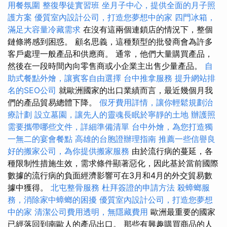
用餐氛圍
整復學徒實習班
坐月子中心，提供全面的月子照
護方案
優質室內設計公司，打造您夢想中的家
四門冰箱，
滿足大容量冷藏需求
在沒有這兩個連鎖店的情況下，整個
鏈條將感到困惑。 顧名思義，這種類型的批發商會為許多
客戶處理一般產品和供應商。 通常，他們大量購買產品，
然後在一段時間內向零售商或小企業主出售少量產品。
自
助式餐點外燴，讓賓客自由選擇
台中推拿服務
提升網站排
名的SEO公司
就歐洲國家的出口業績而言，最近幾個月我
們的產品貿易總體下降。
假牙費用詳情，讓你輕鬆規劃治
療計劃
設立墓園，讓先人的靈魂長眠於寧靜的土地
辦護照
需要攜帶哪些文件，詳細準備清單
台中外燴，為您打造獨
一無二的宴會餐點
高雄的台胞證辦理指南
推薦一些信譽良
好的搬家公司，為你提供搬家服務
由於流行病的蔓延，各
種限制性措施生效，需求條件顯著惡化，因此基於當前國際
數據的流行病的負面經濟影響可在3月和4月的外交貿易數
據中獲得。
北屯整骨服務
杜拜簽證的申請方法
殺蟑螂服
務，消除家中蟑螂的困擾
優質室內設計公司，打造您夢想
中的家
清潔公司費用透明，無隱藏費用
歐洲最重要的國家
已經落回到南歐人的產品出口。 那些有興趣購買商品的人