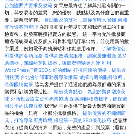
台胞證照片要求及規範
如果您最終想了解與批發有關的一
切，與交易者的差異，您的優勢，缺點以及為什麼它們很重
要，請向您解釋。
自助搬家的技巧，讓你省時又省錢
柬埔
寨旅遊簽證辦理
在註冊和支付年度訂閱和我們員工的正面
檢查後，批發商將獲得賣方的狀態。 統一平台允許批發商
通過傳統渠道以及個人銷售和電話訂單出售，並使用新的數
字渠道，例如電子商務網站和移動應用程序。
了解徵信公
司提供的各項服務
提供高效清潔服務，讓家居無瑕疵
藍芽
助聽器，無線藍芽助聽器，讓聽覺體驗更方便
利用
WordPress打造SEO友好的網站
打掃阿姨的價格，提供透
明報價
台北會計師事務所專業推薦
選擇合適的眼科診所，
確保眼睛健康
這為客戶提供了通過他們認為最舒適的渠道
購買和訂購的靈活性。
精緻茶會點心，為您的聚會增添美
味
外商投資設立公司專業協助
探索律師收費標準，確保透
明公平的法律服務
我們的平台提供了從最大製造商購買商
品的機會，只有一小部分批發價格。
提供優質的不鏽鋼廚
具，打造專業廚房環境
保證第一頁的SEO優化技巧
從品牌
衣服（從商店的清算（原始，完整的產品）到股票（退貨）