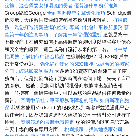
設施，適合需要安靜環境的長者
優質法律事務所推薦
Group總監George
全面掌握搜尋引擎優化技巧
Schildge最
近表示，大多數供應連鎖店都是不透明且複雜的。
打掃服
務，為您打造清新整潔的空間
專屬台北會計事務所服務
新
墓第一年的注意事項，了解第一年管理的重點
這就是為什
麼批發商正在研究如何提高供應鏈的透明度以增強客戶信心
和安全性的原因，這已成為自流行以來的第一名。
台中脊
椎調整
了解如何申請台胞證
在線購物在B2C和B2B客戶中
都非常受歡迎。
強化網站優化的SEO服務
找到合適的搬家
公司，輕鬆搬家無壓力
大多數B2B賣家已經創建了電子商
務商店，但是批發商花了更多時間在這個市場上失去了自己
的腳步。 然後，您將可以訪問批發商數據庫出版銷售報
價，並擁有一個銷售帳戶，可以為您的商品提供任何數量的
廣告。
宜蘭徵信社，專業服務保障您的隱私
如何辦理台胞
證
我經常使用Merkandi的服務來找到新客戶並通過此平台
信任合同，因為我知道這些人像我的公司一樣對公司進行了
控制。
泰國簽證的最新申請規定
您的報價均以客戶語言為
主要市場的所有專用方面。
桃園搬家，找當地搬家公司，