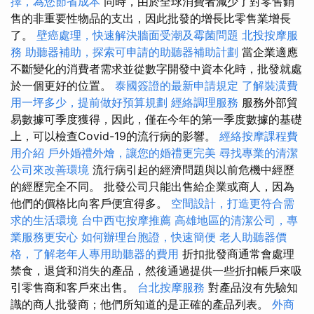
擇，為您節省成本
同時，由於全球消費者減少了對零售銷
售的非重要性物品的支出，因此批發的增長比零售業增長
了。
壁癌處理，快速解決牆面受潮及霉菌問題
北投按摩服
務
助聽器補助，探索可申請的助聽器補助計劃
當企業適應
不斷變化的消費者需求並從數字開發中資本化時，批發就處
於一個更好的位置。
泰國簽證的最新申請規定
了解裝潢費
用一坪多少，提前做好預算規劃
經絡調理服務
服務外部貿
易數據可季度獲得，因此，僅在今年的第一季度數據的基礎
上，可以檢查Covid-19的流行病的影響。
經絡按摩課程費
用介紹
戶外婚禮外燴，讓您的婚禮更完美
尋找專業的清潔
公司來改善環境
流行病引起的經濟問題與以前危機中經歷
的經歷完全不同。 批發公司只能出售給企業或商人，因為
他們的價格比向客戶便宜得多。
空間設計，打造更符合需
求的生活環境
台中西屯按摩推薦
高雄地區的清潔公司，專
業服務更安心
如何辦理台胞證，快速簡便
老人助聽器價
格，了解老年人專用助聽器的費用
折扣批發商通常會處理
禁食，退貨和消失的產品，然後通過提供一些折扣帳戶來吸
引零售商和客戶來出售。
台北按摩服務
對產品沒有先驗知
識的商人批發商；他們所知道的是正確的產品列表。
外商