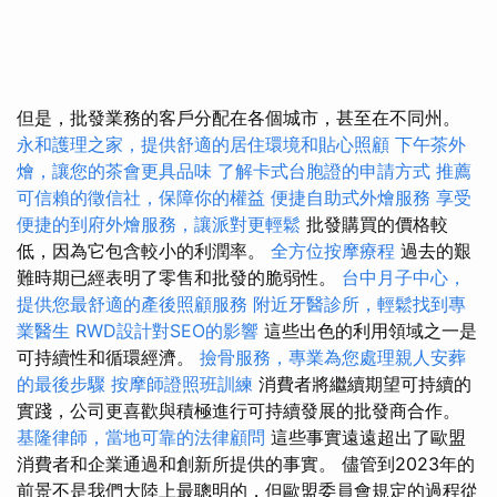
但是，批發業務的客戶分配在各個城市，甚至在不同州。
永和護理之家，提供舒適的居住環境和貼心照顧
下午茶外
燴，讓您的茶會更具品味
了解卡式台胞證的申請方式
推薦
可信賴的徵信社，保障你的權益
便捷自助式外燴服務
享受
便捷的到府外燴服務，讓派對更輕鬆
批發購買的價格較
低，因為它包含較小的利潤率。
全方位按摩療程
過去的艱
難時期已經表明了零售和批發的脆弱性。
台中月子中心，
提供您最舒適的產後照顧服務
附近牙醫診所，輕鬆找到專
業醫生
RWD設計對SEO的影響
這些出色的利用領域之一是
可持續性和循環經濟。
撿骨服務，專業為您處理親人安葬
的最後步驟
按摩師證照班訓練
消費者將繼續期望可持續的
實踐，公司更喜歡與積極進行可持續發展的批發商合作。
基隆律師，當地可靠的法律顧問
這些事實遠遠超出了歐盟
消費者和企業通過和創新所提供的事實。 儘管到2023年的
前景不是我們大陸上最聰明的，但歐盟委員會規定的過程從