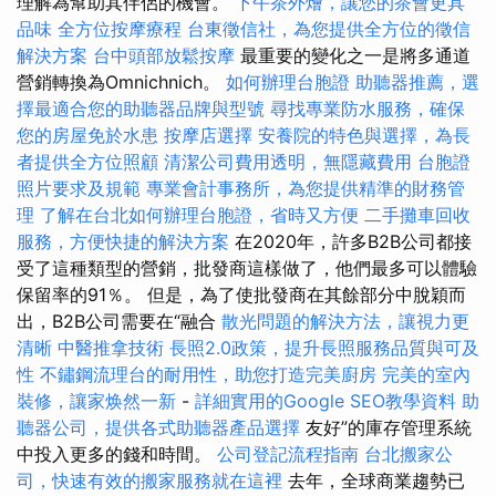
理解為幫助其伴侶的機會。
下午茶外燴，讓您的茶會更具
品味
全方位按摩療程
台東徵信社，為您提供全方位的徵信
解決方案
台中頭部放鬆按摩
最重要的變化之一是將多通道
營銷轉換為Omnichnich。
如何辦理台胞證
助聽器推薦，選
擇最適合您的助聽器品牌與型號
尋找專業防水服務，確保
您的房屋免於水患
按摩店選擇
安養院的特色與選擇，為長
者提供全方位照顧
清潔公司費用透明，無隱藏費用
台胞證
照片要求及規範
專業會計事務所，為您提供精準的財務管
理
了解在台北如何辦理台胞證，省時又方便
二手攤車回收
服務，方便快捷的解決方案
在2020年，許多B2B公司都接
受了這種類型的營銷，批發商這樣做了，他們最多可以體驗
保留率的91％。 但是，為了使批發商在其餘部分中脫穎而
出，B2B公司需要在“融合
散光問題的解決方法，讓視力更
清晰
中醫推拿技術
長照2.0政策，提升長照服務品質與可及
性
不鏽鋼流理台的耐用性，助您打造完美廚房
完美的室內
裝修，讓家焕然一新
-
詳細實用的Google SEO教學資料
助
聽器公司，提供各式助聽器產品選擇
友好”的庫存管理系統
中投入更多的錢和時間。
公司登記流程指南
台北搬家公
司，快速有效的搬家服務就在這裡
去年，全球商業趨勢已