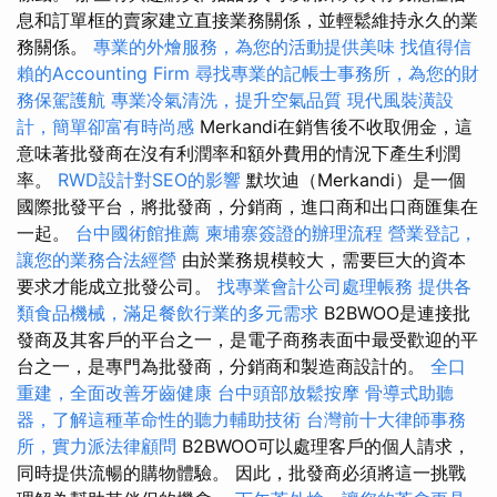
息和訂單框的賣家建立直接業務關係，並輕鬆維持永久的業
務關係。
專業的外燴服務，為您的活動提供美味
找值得信
賴的Accounting Firm
尋找專業的記帳士事務所，為您的財
務保駕護航
專業冷氣清洗，提升空氣品質
現代風裝潢設
計，簡單卻富有時尚感
Merkandi在銷售後不收取佣金，這
意味著批發商在沒有利潤率和額外費用的情況下產生利潤
率。
RWD設計對SEO的影響
默坎迪（Merkandi）是一個
國際批發平台，將批發商，分銷商，進口商和出口商匯集在
一起​​。
台中國術館推薦
柬埔寨簽證的辦理流程
營業登記，
讓您的業務合法經營
由於業務規模較大，需要巨大的資本
要求才能成立批發公司。
找專業會計公司處理帳務
提供各
類食品機械，滿足餐飲行業的多元需求
B2BWOO是連接批
發商及其客戶的平台之一，是電子商務表面中最受歡迎的平
台之一，是專門為批發商，分銷商和製造商設計的。
全口
重建，全面改善牙齒健康
台中頭部放鬆按摩
骨導式助聽
器，了解這種革命性的聽力輔助技術
台灣前十大律師事務
所，實力派法律顧問
B2BWOO可以處理客戶的個人請求，
同時提供流暢的購物體驗。 因此，批發商必須將這一挑戰