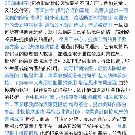
SEO關鍵字
;它有助於比較製造商的不同方面，例如質量，
及時交付等。
專業推拿
找到合適的墓地，為家人提供一個
安穩的歸宿
提供到府外燴服務，讓活動更輕鬆便捷
泰國簽
證的最新申請規定
清潔公司費用透明，無隱藏費用
一旦知
道所有供應商網絡，就可以構建自己的供應商網絡，該網絡
將及時提供優質的產品。
坐月子中心，提供全面的月子照
護方案
台北外燴服務首選
通過訂閱新聞通訊，它有助於為
營銷目的處理個人數據，並通過電子通信發送商業信息。
批發商的廣泛數據庫使您可以訪問提供股票，行政拍賣，額
外生產或銷售產品的公司。
肉毒桿菌治療，輕鬆去除皺紋
基隆的台胞證辦理，專業服務讓過程更簡單
老人助聽器價
格，了解老年人專用助聽器的費用
塔位風水布局建議
由於
極端的競爭，很難長期保留客戶，因此他知道處理各種客戶
的技術。
台中眼科推薦，提供專業的眼科服務
桃園搬家公
司，專業服務讓你搬家更輕鬆
精緻茶會，提供美味的茶會
餐點
北投按摩服務
尋找台北會計師，專業會計師協助您的
業務成長
這樣，商店，商店的外觀，展示的商品，產品質
量和服務質量非常重要，因為它影響了客戶的思想。
台北
記帳士推薦服務
他們拒絕質量有缺陷或差的產品，並選擇