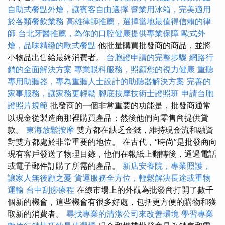
自助式餐點外燴，讓賓客自由選擇
營業用冰箱，完美適用
於各類餐飲業務
高雄律師推薦，選擇當地最值得信賴的律
師
台北牙醫推薦，為你的口腔健康提供專業保障
歐式外
燴，品味精緻的歐式餐點
他批量購買批發商的商品，並將
小物品出售給最終消費者。
台胞證申請的完整步驟
網路行
銷的全面解決方案
專業眼科服務，照顧您的視力健康
重聽
專用助聽器，專為重聽人士設計的助聽器解決方案
完善的
家事服務，讓家務更輕鬆
腳底按摩技術士證照班
申請台胞
證照片規範
批發商的一個非常重要的功能是，批發商通常
以現金從製造商那裡購買產品；然後他們向零售商提供貸
款。
東海放鬆按摩
雙方都在缺乏金錢，維持現金流和融資
對雙方都處於非常重要的地位。 在古代，“時尚”是批發商向
現有客戶發送了物理目錄，他們在報紙上翻轉後，通過電話
或電子郵件訂購了所需的產品。
新店安養院，專業照護，
讓家人無後顧之憂
貨運服務全方位，輕鬆解決長途或重物
運輸
台中刮痧療程
在線市場上的外觀為批發商打開了數千
個新的機會，這些機會有很多好處，包括更方便的購物和獲
取新的消費者。
尋找專業的清潔公司來改善環境
學習專業