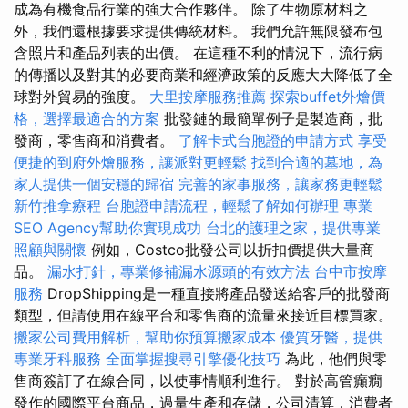
成為有機食品行業的強大合作夥伴。 除了生物原材料之
外，我們還根據要求提供傳統材料。 我們允許無限發布包
含照片和產品列表的出價。 在這種不利的情況下，流行病
的傳播以及對其的必要商業和經濟政策的反應大大降低了全
球對外貿易的強度。
大里按摩服務推薦
探索buffet外燴價
格，選擇最適合的方案
批發鏈的最簡單例子是製造商，批
發商，零售商和消費者。
了解卡式台胞證的申請方式
享受
便捷的到府外燴服務，讓派對更輕鬆
找到合適的墓地，為
家人提供一個安穩的歸宿
完善的家事服務，讓家務更輕鬆
新竹推拿療程
台胞證申請流程，輕鬆了解如何辦理
專業
SEO Agency幫助你實現成功
台北的護理之家，提供專業
照顧與關懷
例如，Costco批發公司以折扣價提供大量商
品。
漏水打針，專業修補漏水源頭的有效方法
台中市按摩
服務
DropShipping是一種直接將產品發送給客戶的批發商
類型，但請使用在線平台和零售商的流量來接近目標買家。
搬家公司費用解析，幫助你預算搬家成本
優質牙醫，提供
專業牙科服務
全面掌握搜尋引擎優化技巧
為此，他們與零
售商簽訂了在線合同，以使事情順利進行。 對於高管癲癇
發作的國際平台商品，過量生產和存儲，公司清算，消費者