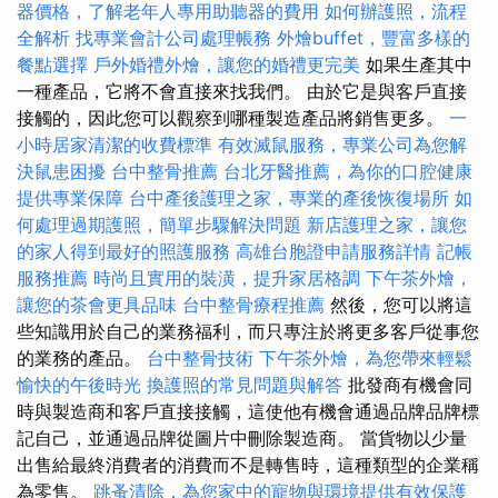
器價格，了解老年人專用助聽器的費用
如何辦護照，流程
全解析
找專業會計公司處理帳務
外燴buffet，豐富多樣的
餐點選擇
戶外婚禮外燴，讓您的婚禮更完美
如果生產其中
一種產品，它將不會直接來找我們。 由於它是與客戶直接
接觸的，因此您可以觀察到哪種製造產品將銷售更多。
一
小時居家清潔的收費標準
有效滅鼠服務，專業公司為您解
決鼠患困擾
台中整骨推薦
台北牙醫推薦，為你的口腔健康
提供專業保障
台中產後護理之家，專業的產後恢復場所
如
何處理過期護照，簡單步驟解決問題
新店護理之家，讓您
的家人得到最好的照護服務
高雄台胞證申請服務詳情
記帳
服務推薦
時尚且實用的裝潢，提升家居格調
下午茶外燴，
讓您的茶會更具品味
台中整骨療程推薦
然後，您可以將這
些知識用於自己的業務福利，而只專注於將更多客戶從事您
的業務的產品。
台中整骨技術
下午茶外燴，為您帶來輕鬆
愉快的午後時光
換護照的常見問題與解答
批發商有機會同
時與製造商和客戶直接接觸，這使他有機會通過品牌品牌標
記自己，並通過品牌從圖片中刪除製造商。 當貨物以少量
出售給最終消費者的消費而不是轉售時，這種類型的企業稱
為零售。
跳蚤清除，為您家中的寵物與環境提供有效保護