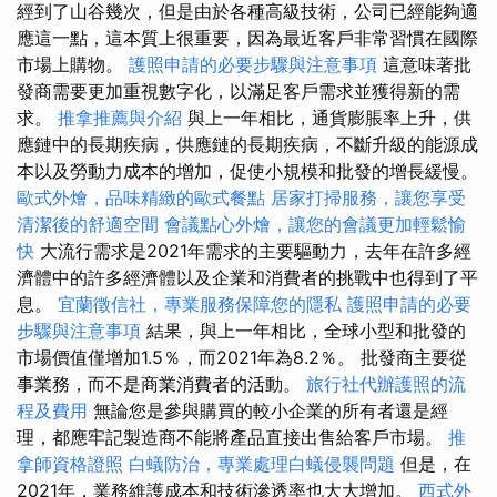
經到了山谷幾次，但是由於各種高級技術，公司已經能夠適
應這一點，這本質上很重要，因為最近客戶非常習慣在國際
市場上購物。
護照申請的必要步驟與注意事項
這意味著批
發商需要更加重視數字化，以滿足客戶需求並獲得新的需
求。
推拿推薦與介紹
與上一年相比，通貨膨脹率上升，供
應鏈中的長期疾病，供應鏈的長期疾病，不斷升級的能源成
本以及勞動力成本的增加，促使小規模和批發的增長緩慢。
歐式外燴，品味精緻的歐式餐點
居家打掃服務，讓您享受
清潔後的舒適空間
會議點心外燴，讓您的會議更加輕鬆愉
快
大流行需求是2021年需求的主要驅動力，去年在許多經
濟體中的許多經濟體以及企業和消費者的挑戰中也得到了平
息。
宜蘭徵信社，專業服務保障您的隱私
護照申請的必要
步驟與注意事項
結果，與上一年相比，全球小型和批發的
市場價值僅增加1.5％，而2021年為8.2％。 批發商主要從
事業務，而不是商業消費者的活動。
旅行社代辦護照的流
程及費用
無論您是參與購買的較小企業的所有者還是經
理，都應牢記製造商不能將產品直接出售給客戶市場。
推
拿師資格證照
白蟻防治，專業處理白蟻侵襲問題
但是，在
2021年，業務維護成本和技術滲透率也大大增加。
西式外