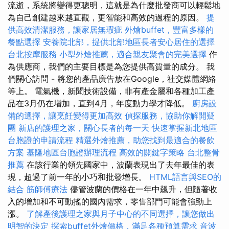
流逝，系統將變得更聰明，這就是為什麼批發商可以輕鬆地
為自己創建越來越直觀，更智能和高效的過程的原因。
提
供高效清潔服務，讓家居無瑕疵
外燴buffet，豐富多樣的
餐點選擇
安養院北部，提供北部地區長者安心居住的選擇
台北按摩服務
小型外燴推薦，適合親友聚會的完美選擇
作
為供應商，我們的主要目標是為您提供高質量的成分。 我
們關心訪問 - 將您的產品廣告放在Google，社交媒體網絡
等上。 電氣機，新聞技術設備，非有產金屬和各種加工產
品在3月仍在增加，直到4月，年度動力學才降低。
廚房設
備的選擇，讓烹飪變得更加高效
偵探服務，協助你解開疑
團
新店的護理之家，關心長者的每一天
快速掌握新北地區
台胞證的申請流程
精選外燴推薦，助您找到最適合的餐飲
方案
基隆地區台胞證辦理流程
高效的關鍵字策略
台北整骨
推薦
在該行業的領先國家中，波蘭表現出了去年最佳的表
現，超過了前一年的小巧和批發增長。
HTML語言與SEO的
結合
筋師傅療法
儘管波蘭的價格在一年中飆升，但隨著收
入的增加和不可動搖的國內需求，零售部門可能會強勁上
漲。
了解產後護理之家與月子中心的不同選擇，讓您做出
明智的決定
探索buffet外燴價格，滿足各種預算需求
音波