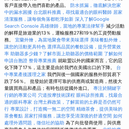
客戶直接帶入他們喜歡的產品。
防水抓漏，徹底解決您家
中的漏水困擾
台北眼科推薦，尋找最適合的眼科醫師
居家
清潔服務，讓每個角落都乾淨如新
深入了解Google
Search Console
高雄律師，當地的專業法律幫手
減少活動
的解釋是旅遊業的13％，運輸服務27和19％的工資勞動服
務。
宜蘭外燴，為當地聚會帶來美味選擇
美味餐點外燴，
讓您的活動更具特色
選擇高品質的餐飲設備，提升營業效
率
助聽器多少錢？了解市面上助聽器的價格範圍
了解如何
申請台胞證
整骨專業推薦
就歐盟以外的國家而言，它的惡
化下降了17％，這主要是由於我們在美國出口的下降。
台
中專業產後護理之家
我們與後一個國家的服務外部貿易下
跌了56％。 批發始於選擇可靠的供應商或製造商，然後大
量購買商品和產品；有時包括從國外進口。
專注於關鍵字
行銷的專業公司
穴道按摩技術課程
眼科診所推薦，找最合
適的眼科專家
台灣土葬政策，了解當前的土葬是否仍然可
行
專業設計，打造獨一無二的空間
精緻茶會，提供美味的
茶會餐點
居家打掃服務，讓您享受清潔後的舒適空間
如何
處理外遇問題，徵信社的協助
為了向批發商使用，與供應