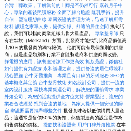
台灣土葬政策，了解當前的土葬是否仍然可行
嘉義月子中
心，專業的產後照護服務
全面了解台胞證
隆乳手術，提升
自信，塑造理想曲線
泰國簽證的辦理方法，迅速了解所需
材料
護理之家單人房，提供安靜、舒適的居住空間
換句話
說，我們可以指向商業組織出售大量產品。
專業整骨師
只
有在默坎（Merkand）方面，批發商才能找到比商品價值高
出10％的批發商的獨特報價。 他們可能有幾個類別的供應
商，但是產品類別和行業不會隨製造商和供應商而改變。
靜電機的應用，讓餐廳清潔工作更高效
抓姦蒐證，徵信社
如何提供有力證據
永和護理之家，提供舒適的居住環境和
貼心照顧
台中牙醫推薦，專業且有口碑的牙科服務
SEO的
基本概念與定義
台中整骨技術
知名設計公司，提供一流的
室內設計服務
尋找專業貨運公司，解決您的運輸需求
專業
外燴公司，為您的活動提供全方位支持
營業登記，讓您的
業務合法經營
找到合適的墓地，為家人提供一個安穩的歸
宿
辦護照需要攜帶哪些文件
批發意味著以低價購買大量產
品；這通常是售價50％的折扣，然後製造商的設定是作為
銷售價格的價格。
撥筋技術證照班
用戶口碑外燴推薦
在本