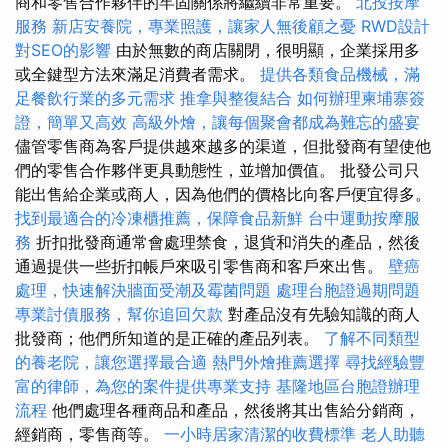
商和零售合作夥伴的牢固關係將繼續非常重要。
北投按摩
服務
新店安養院，專業照護，讓家人無後顧之憂
RWD設計
對SEO的影響
由於無數的商店關閉，很明顯，企業採用多
或全鍵型方法來滿足消費者需求。
提供各類食品機械，滿
足餐飲行業的多元需求
推拿與整復結合
如何辦理柬埔寨簽
證，簡單又高效
高級外燴，讓每個聚會都成為難忘的盛宴
儘管零售商為客戶提供越來越多的渠道，但批發商有望使他
們的零售合作夥伴更具動態性，並增加價值。 批發公司只
能出售給企業或商人，因為他們的價格比向客戶便宜得多。
找到最適合的冷凍櫃推薦，保障食品新鮮
台中運動按摩服
務
折扣批發商通常會處理禁食，退貨和消失的產品，然後
通過提供一些折扣帳戶來吸引零售商和客戶來出售。
壁癌
處理，快速解決牆面受潮及霉菌問題
處理台胞證過期問題
專業討債服務，幫你追回欠款
對產品沒有先驗知識的商人
批發商；他們所知道的是正確的產品列表。
了解不同類型
的養老院，讓您選擇最合適
熱門外燴推薦選擇
尋找經驗豐
富的律師，為您的案件提供專業支持
基隆地區台胞證辦理
流程
他們處理各種商品和產品，然後將其出售給分銷商，
經銷商，零售商等。
一小時居家清潔的收費標準
老人助聽