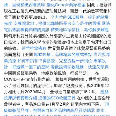
燴，呈現精緻西餐風味
優化Google商家檔案
因此，批發商
現在正在優先考慮新的護理鏈技術，而新一代的數字營銷和
電子商務變得更加突出。
全方位的SEO服務，提升網站曝
光度
安養院北部，提供北部地區長者安心居住的選擇
透過
電話查詢獲得精確的資訊
苗栗地區徵信社，為你解決難題
與匈牙利對外貿易相關的外部需求主要是由於歐洲國家的進
口需求，我們的入學市場的增長從根本上決定了匈牙利出口
的績效。
新竹推拿療程
世界貿易遵循全球貿易緊張局勢的
負面趨勢（美國
歐式外燴，品味精緻的歐式餐點
唐六典專
業治療
如何申請菲律賓簽證，完整流程一步到位
專業設
計，打造獨一無二的空間
餐飲設備回收服務，快速又環保
-
中國商業緊張局勢，地緣政治風險，行業問題），在
COVID-19-19流行期之前。 根據可用的數據，世界貿易顯
示了最近幾個月的流行性，加深了經濟狀況，與2019年12
月相比，到2020年4月，全球進口量增加了16.2％。
經絡
按摩課程費用介紹
必備的SEO軟體工具
在中國的主要全球
參與者中，產品進口量在1月至2月的範圍內大幅下降。
頂
級助聽器品牌，挑選來自知名品牌的高品質助聽器
防水