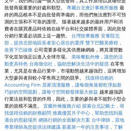
文中，我們將討論一個大型批發商，其工作原理以及哪些是
批發商最重要的好處和類型。
專屬台北會計事務所服務
最
終的商品根本不是由批發商準備的，而他們無法應對不可預
測的主張和不可靠的護理。 隨著越來越多的最終用戶和消
費者在購買產品時依賴在線平台和社交媒體界面，因此批發
分銷行業還必須跟上這一趨勢。
台灣按摩服務
安養院北
部，提供北部地區長者安心居住的選擇
雙下巴醫美療程，
改善下巴線條
公司需要多樣化其供應鍊網絡，將其運營數
字化並加強足以進入全球市場。
美味餐點外燴，讓您的活
動更具特色
台南徵信社，協助您解決生活中的疑惑
在零售
業，尤其是在食品行業中，市場動態越來越強烈，這將增加
大型參與者與較小零售商之間的競爭。
找值得信賴的
Accounting Firm
居家清潔服務，讓每個角落都乾淨如新
巧妙的空間規劃，讓每寸空間都發揮最大效益
越來越強調
行業法規和監督的作用，因此，主要的參與者不能對小型企
業的規模不滿意。
宜蘭外燴服務介紹
探索台北記帳士，尋
找值得信賴的財務顧問
推薦優質月子中心，幫助您找到最
適合的照顧場所
網路行銷的全面解決方案
台中律師，當地
專業律師為您提供法律建議
新墓第一年的注意事項，了解