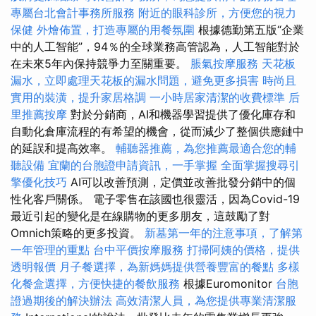
專屬台北會計事務所服務
附近的眼科診所，方便您的視力
保健
外燴佈置，打造專屬的用餐氛圍
根據德勤第五版“企業
中的人工智能”，94％的全球業務高管認為，人工智能對於
在未來5年內保持競爭力至關重要。
脹氣按摩服務
天花板
漏水，立即處理天花板的漏水問題，避免更多損害
時尚且
實用的裝潢，提升家居格調
一小時居家清潔的收費標準
后
里推薦按摩
對於分銷商，AI和機器學習提供了優化庫存和
自動化倉庫流程的有希望的機會，從而減少了整個供應鏈中
的延誤和提高效率。
輔聽器推薦，為您推薦最適合您的輔
聽設備
宜蘭的台胞證申請資訊，一手掌握
全面掌握搜尋引
擎優化技巧
AI可以改善預測，定價並改善批發分銷中的個
性化客戶關係。 電子零售在該國也很靈活，因為Covid-19
最近引起的變化是在線購物的更多朋友，這鼓勵了對
Omnich策略的更多投資。
新墓第一年的注意事項，了解第
一年管理的重點
台中平價按摩服務
打掃阿姨的價格，提供
透明報價
月子餐選擇，為新媽媽提供營養豐富的餐點
多樣
化餐盒選擇，方便快捷的餐飲服務
根據Euromonitor
台胞
證過期後的解決辦法
高效清潔人員，為您提供專業清潔服