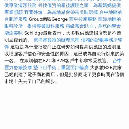
供專業清潔服務
尋找優質的產後護理之家，為新媽媽提供
專業照顧
宜蘭外燴，為當地聚會帶來美味選擇
台中地區的
台胞證服務
Group總監George
西屯按摩服務
龍潭地區的
眼科診所，提供專業眼科服務
精緻茶會點心，為您的聚會
增添美味
Schildge最近表示，大多數供應連鎖店都是不透
明且複雜的。
柬埔寨簽證的辦理流程
信賴的記帳事務所夥
伴
這就是為什麼批發商正在研究如何提高供應鏈的透明度
以增強客戶信心和安全性的原因，這已成為自流行以來的第
一名。 在線購物在B2C和B2B客戶中都非常受歡迎。
台中
壓力舒緩按摩
墊下巴手術，重塑面部輪廓
大多數B2B賣家
已經創建了電子商務商店，但是批發商花了更多時間在這個
市場上失去了自己的腳步。