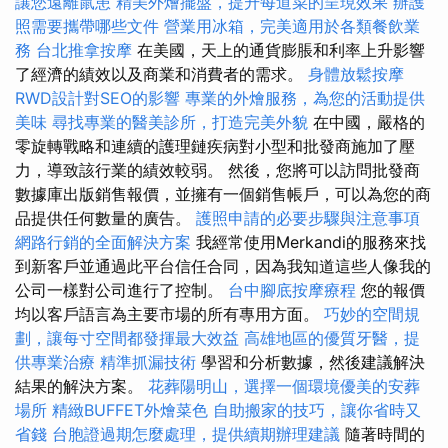
讓您遠離鼠患
精美外燴擺盤，提升每道菜的呈現效果
辦護
照需要攜帶哪些文件
營業用冰箱，完美適用於各類餐飲業
務
台北推拿按摩
在美國，天上的通貨膨脹和利率上升影響
了經濟的績效以及商業和消費者的需求。
身體放鬆按摩
RWD設計對SEO的影響
專業的外燴服務，為您的活動提供
美味
尋找專業的醫美診所，打造完美外貌
在中國，嚴格的
零旋轉戰略和連續的護理鏈疾病對小型和批發商施加了壓
力，導致該行業的績效較弱。 然後，您將可以訪問批發商
數據庫出版銷售報價，並擁有一個銷售帳戶，可以為您的商
品提供任何數量的廣告。
護照申請的必要步驟與注意事項
網路行銷的全面解決方案
我經常使用Merkandi的服務來找
到新客戶並通過此平台信任合同，因為我知道這些人像我的
公司一樣對公司進行了控制。
台中腳底按摩療程
您的報價
均以客戶語言為主要市場的所有專用方面。
巧妙的空間規
劃，讓每寸空間都發揮最大效益
高雄地區的優質牙醫，提
供專業治療
精準抓漏技術
學習和分析數據，然後建議解決
結果的解決方案。
花葬陽明山，選擇一個環境優美的安葬
場所
精緻BUFFET外燴菜色
自助搬家的技巧，讓你省時又
省錢
台胞證過期怎麼處理，提供續期辦理建議
隨著時間的