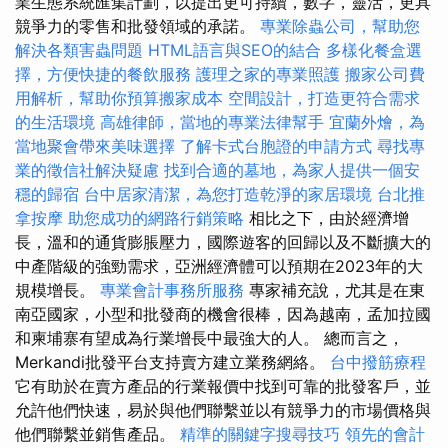
業生態系統匯集計劃，以提出更可持續，數字，靈活，更具
競爭力的零售和批發領域的承諾。
專業除蟲公司，幫助您
解決各類害蟲問題
HTML語言與SEO的結合
多樣化餐盒選
擇，方便快捷的餐飲服務
護理之家的專業照護
搬家公司費
用解析，幫助你預算搬家成本
空間設計，打造更符合需求
的生活環境
高雄律師，當地的專業法律幫手
宜蘭外燴，為
當地聚會帶來美味選擇
了解卡式台胞證的申請方式
尋找專
業的徵信社解決疑慮
找到合適的墓地，為家人提供一個安
穩的歸宿
台中居家清潔，為您打造乾淨的家居環境
台北推
拿按摩
助您成功的網路行銷策略
相比之下，由於經濟增
長，溫和的通貨膨脹壓力，國際遊客的回歸以及不斷擴大的
中產階級的強勁需求，亞洲經濟體可以預期在2023年的大
規模增長。
專業會計事務所服務
專家補充說，尤其是在東
南亞國家，小型和批發商的機會很棒，因為越南，孟加拉國
和柬埔寨有望成為行業增長中最強大的人。 總而言之，
Merkandi批發平台支持賣方建立業務網絡。
台中撥筋療程
它有助於在賣方產品的行業報價中找到可靠的批發客戶，並
允許他們快速，易於與他們聯繫並以有競爭力的市場價格與
他們聯繫並銷售產品。
精準的關鍵字搜尋技巧
領先的會計