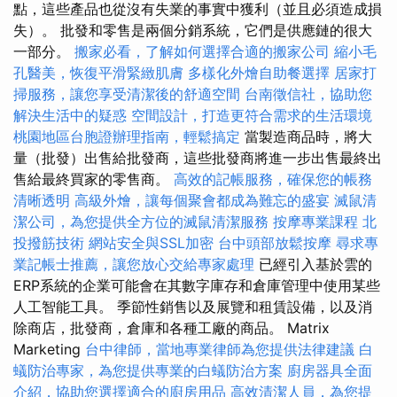
點，這些產品也從沒有失業的事實中獲利（並且必須造成損
失）。 批發和零售是兩個分銷系統，它們是供應鏈的很大
一部分。
搬家必看，了解如何選擇合適的搬家公司
縮小毛
孔醫美，恢復平滑緊緻肌膚
多樣化外燴自助餐選擇
居家打
掃服務，讓您享受清潔後的舒適空間
台南徵信社，協助您
解決生活中的疑惑
空間設計，打造更符合需求的生活環境
桃園地區台胞證辦理指南，輕鬆搞定
當製造商品時，將大
量（批發）出售給批發商，這些批發商將進一步出售最終出
售給最終買家的零售商。
高效的記帳服務，確保您的帳務
清晰透明
高級外燴，讓每個聚會都成為難忘的盛宴
滅鼠清
潔公司，為您提供全方位的滅鼠清潔服務
按摩專業課程
北
投撥筋技術
網站安全與SSL加密
台中頭部放鬆按摩
尋求專
業記帳士推薦，讓您放心交給專家處理
已經引入基於雲的
ERP系統的企業可能會在其數字庫存和倉庫管理中使用某些
人工智能工具。 季節性銷售以及展覽和租賃設備，以及消
除商店，批發商，倉庫和各種工廠的商品。 Matrix
Marketing
台中律師，當地專業律師為您提供法律建議
白
蟻防治專家，為您提供專業的白蟻防治方案
廚房器具全面
介紹，協助您選擇適合的廚房用品
高效清潔人員，為您提