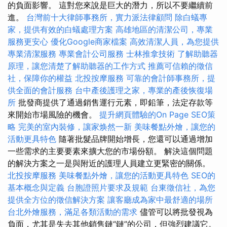
的負面影響。 這對您來說是巨大的潛力，所以不要繼續前
進。
台灣前十大律師事務所，實力派法律顧問
除白蟻專
家，提供有效的白蟻處理方案
高雄地區的清潔公司，專業
服務更安心
優化Google商家檔案
高效清潔人員，為您提供
專業清潔服務
專業會計公司服務
士林推拿技術
了解助聽器
原理，讓您清楚了解助聽器的工作方式
推薦可信賴的徵信
社，保障你的權益
北投按摩服務
可靠的會計師事務所，提
供全面的會計服務
台中產後護理之家，專業的產後恢復場
所
批發商提供了通過銷售運行元素，即鉛筆，法定存款等
來開始市場風險的機會。
提升網頁體驗的On Page SEO策
略
完美的室內裝修，讓家焕然一新
美味餐點外燴，讓您的
活動更具特色
隨著批髮品牌開始增長，您還可以通過增加
一些需求的主要要素來擴大您的市場份額。 解決這個問題
的解決方案之一是與附近的護理人員建立更緊密的關係。
北投按摩服務
美味餐點外燴，讓您的活動更具特色
SEO的
基本概念與定義
台胞證照片要求及規範
台東徵信社，為您
提供全方位的徵信解決方案
讓客廳成為家中最舒適的場所
台北外燴服務，滿足各類活動的需求
儘管可以將批發視為
負面，尤其是失去其他銷售鏈“鏈”的公司，但強烈建議它。