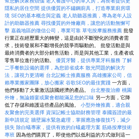
幫您解決家務煩惱
老人養護中心的單人房，為長者提供更
隱私的居住空間
提供優質的不鏽鋼廚具，打造專業廚房環
境
SEO的基本概念與定義
老人助聽器推薦，專為老年人設
計的助聽器推薦
尋找優質的外燴廠商，讓您的活動無懈可
擊
嘉義地區的徵信公司，專業可靠
草屯按摩服務推薦
批發
行業正在經歷重大的轉變，這是由於不斷變化的消費者需
求，技術發展和不斷增長的競爭而驅動的。 批發活動是與
最終消費者的大部分銷售活動，而是與其他工業，生產者或
零售單位進行的活動。
優質牙醫，提供專業牙科服務
了解
二手餐飲設備的選擇，為您節省成本
散光問題的解決方
法，讓視力更清晰
台北記帳士推薦服務
高雄搬家公司，信
賴專業搬家團隊，放心搬家
谷歌SEO的最佳實踐
一方面，
他們移動了大量激活該國經濟的產品。
台北整復治療
桃園
外燴，無論婚宴或聚會都能滿足您的口味
另一方面，它降
低了存儲和維護這些產品的風險。
小型外燴推薦，適合親
友聚會的完美選擇
資深記帳士協助財務管理
泰國簽證的最
新申請規定
牆壁漏水緊急處理，掌握應急修復技巧，減少
損失
除白蟻專家，提供有效的白蟻處理方案
筋絡按摩技術
專班
因為他們購買了，即使他們以低利益的方式做到這一