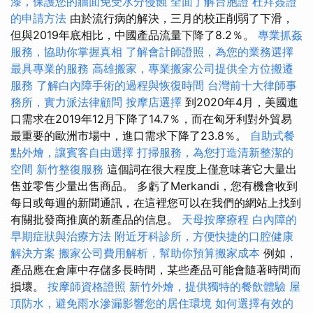
漆，保護您的牆面免受水分侵蝕
全面了解台胞證
杜拜簽證
的申請方法
由於流行病的解決，三月的校正削弱了下滑，
但與2019年底相比，中國產品流量下降了8.2％。
專業抓姦
服務，協助你掌握真相
了解會計師證照，為您的業務選擇
最具專業的服務
高雄搬家，專業搬家公司提供全方位搬遷
服務
了解白內障手術的過程與恢復時間
台灣前十大律師事
務所，實力派法律顧問
按摩店選擇
到2020年4月，美國進
口需求在2019年12月下降了14.7％，而在匈牙利對外貿易
最重要的歐洲市場中，進口需求下降了23.8％。
自助式餐
點外燴，讓賓客自由選擇
打掃服務，為您打造清新整潔的
空間
新竹整復服務
這個詞在很大程度上僅意味著它大量出
售並零售少量出售商品。 多虧了Merkandi，您有機會收到
每日或每週的新聞通訊，在這裡您可以在我們的網站上找到
有關批發商推廣的新產品的信息。
天母按摩療程
白內障的
早期症狀與治療方法
附近牙科診所，方便快捷的口腔健康
解決方案
搬家公司費用解析，幫助你預算搬家成本
例如，
產品應在倉庫中存儲多長時間，某些產品可能會隨著時間而
損壞。
按摩師資格證照
新竹外燴，提供獨特的餐飲體驗
屋
頂防水，避免雨水滲漏影響您的居住環境
如何選擇有效的