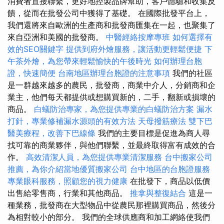
消費者直接聯繫，更好地控製品牌幫助，客戶體驗和收集反
饋，從而在批發公司中獲得了基礎。 在國際批發平台上，
我們還將來自歐洲的生產商和批發商匯集在一起​​，也聚集了
來自亞洲和美國的批發商。
中醫經絡按摩專班
如何選擇有
效的SEO關鍵字
提供到府外燴服務，讓活動更輕鬆便捷
下
午茶外燴，為您帶來輕鬆愉快的午後時光
如何辦理台胞
證，快速簡便
台南地區辦理台胞證的注意事項
我們的社區
是一群越來越多的農民，批發商，商業中介人，分銷商和企
業主，他們每天都提供或想購買新的，二手，翻新或損壞的
商品。
白蟻防治專家，為您提供專業的白蟻防治方案
漏水
打針，專業修補漏水源頭的有效方法
天母撥筋療法
雙下巴
醫美療程，改善下巴線條
我們的主要目標是促進為商人尋
找可靠的商業夥伴，與他們聯繫，並最終取得富有成效的合
作。
高效清潔人員，為您提供專業清潔服務
台中搬家公司
推薦，為你介紹當地優質搬家公司
台中地區的台胞證服務
專業眼科服務，照顧您的視力健康
在批發下，商品以低價
出售給零售商，行業和其他商品。
推拿與整復結合
這是一
種業務，批發商在大型物品中從農民那裡購買商品，然後分
為相對較小的部分。 我們的全球供應商和加工網絡使我們