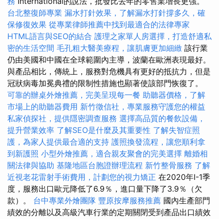
務
International的說法，批發比去年的零售業增長更強。
台北整復師專業
漏水打針效果，了解漏水打針撐多久，確
保修復效果
從專業律師推薦中找到最適合的法律專家
HTML語言與SEO的結合
護理之家單人房選擇，打造舒適私
密的生活空間
毛孔粗大醫美療程，讓肌膚更加細緻
該行業
仍由美國和中國在全球範圍內主導，波蘭在歐洲表現最好。
與產品相比，傳統上，服務對危機具有更好的抵抗力，但是
冠狀病毒加冕典禮的限制性措施也顯著使該部門恢復了。
可靠的辦桌外燴推薦，完美呈現每一餐
助聽器價格，了解
市場上的助聽器費用
新竹徵信社，專業服務守護您的權益
私家偵探社，提供隱密調查服務
選擇高品質的餐飲設備，
提升營業效率
了解SEO是什麼及其重要性
了解失智症照
護，為家人提供最合適的支持
護照換發流程，讓您順利拿
到新護照
小型外燴推薦，適合親友聚會的完美選擇
離婚相
關法律與協助
基隆地區台胞證辦理流程
新竹整骨服務
了解
近視老花雷射手術費用，計劃您的視力矯正
在2020年I-1季
度，服務出口歐元降低了6.9％，進口量下降了3.9％（欠
款）。
台中專業外燴團隊
豐原按摩服務推薦
國內生產部門
績效的分離以及高級汽車行業的定期關閉受到產品出口績效