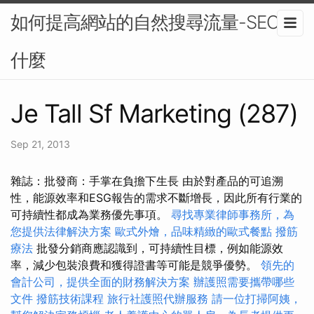
如何提高網站的自然搜尋流量-SEO是
什麼
Je Tall Sf Marketing (287)
Sep 21, 2013
雜誌：批發商：手掌在負擔下生長 由於對產品的可追溯
性，能源效率和ESG報告的需求不斷增長，因此所有行業的
可持續性都成為業務優先事項。
尋找專業律師事務所，為
您提供法律解決方案
歐式外燴，品味精緻的歐式餐點
撥筋
療法
批發分銷商應認識到，可持續性目標，例如能源效
率，減少包裝浪費和獲得證書等可能是競爭優勢。
領先的
會計公司，提供全面的財務解決方案
辦護照需要攜帶哪些
文件
撥筋技術課程
旅行社護照代辦服務
請一位打掃阿姨，