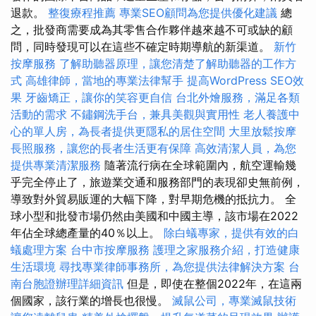
退款。
整復療程推薦
專業SEO顧問為您提供優化建議
總
之，批發商需要成為其零售合作夥伴越來越不可或缺的顧
問，同時發現可以在這些不確定時期導航的新渠道。
新竹
按摩服務
了解助聽器原理，讓您清楚了解助聽器的工作方
式
高雄律師，當地的專業法律幫手
提高WordPress SEO效
果
牙齒矯正，讓你的笑容更自信
台北外燴服務，滿足各類
活動的需求
不鏽鋼洗手台，兼具美觀與實用性
老人養護中
心的單人房，為長者提供更隱私的居住空間
大里放鬆按摩
長照服務，讓您的長者生活更有保障
高效清潔人員，為您
提供專業清潔服務
隨著流行病在全球範圍內，航空運輸幾
乎完全停止了，旅遊業交通和服務部門的表現卻史無前例，
導致對外貿易販運的大幅下降，對早期危機的抵抗力。 全
球小型和批發市場仍然由美國和中國主導，該市場在2022
年佔全球總產量的40％以上。
除白蟻專家，提供有效的白
蟻處理方案
台中市按摩服務
護理之家服務介紹，打造健康
生活環境
尋找專業律師事務所，為您提供法律解決方案
台
南台胞證辦理詳細資訊
但是，即使在整個2022年，在這兩
個國家，該行業的增長也很慢。
滅鼠公司，專業滅鼠技術