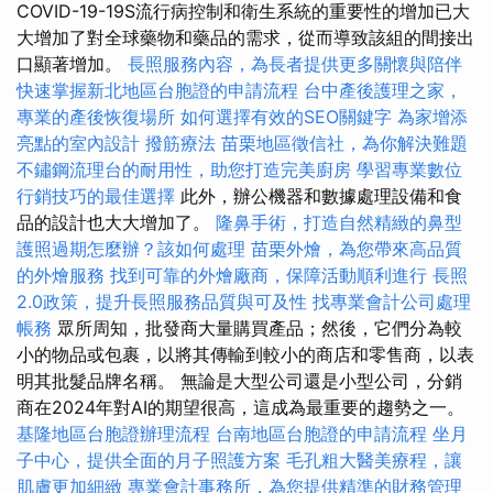
COVID-19-19S流行病控制和衛生系統的重要性的增加已大
大增加了對全球藥物和藥品的需求，從而導致該組的間接出
口顯著增加。
長照服務內容，為長者提供更多關懷與陪伴
快速掌握新北地區台胞證的申請流程
台中產後護理之家，
專業的產後恢復場所
如何選擇有效的SEO關鍵字
為家增添
亮點的室內設計
撥筋療法
苗栗地區徵信社，為你解決難題
不鏽鋼流理台的耐用性，助您打造完美廚房
學習專業數位
行銷技巧的最佳選擇
此外，辦公機器和數據處理設備和食
品的設計也大大增加了。
隆鼻手術，打造自然精緻的鼻型
護照過期怎麼辦？該如何處理
苗栗外燴，為您帶來高品質
的外燴服務
找到可靠的外燴廠商，保障活動順利進行
長照
2.0政策，提升長照服務品質與可及性
找專業會計公司處理
帳務
眾所周知，批發商大量購買產品；然後，它們分為較
小的物品或包裹，以將其傳輸到較小的商店和零售商，以表
明其批髮品牌名稱。 無論是大型公司還是小型公司，分銷
商在2024年對AI的期望很高，這成為最重要的趨勢之一。
基隆地區台胞證辦理流程
台南地區台胞證的申請流程
坐月
子中心，提供全面的月子照護方案
毛孔粗大醫美療程，讓
肌膚更加細緻
專業會計事務所，為您提供精準的財務管理