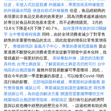
拉皮，非侵入式拉提肌膚
外牆漏水，專業技術及時修復您
的外牆漏水問題
便捷自助式外燴服務
但是，食品經銷商的
表現要比非食品交易者的效果更好，因為消費者越來越傾向
於專注於食品和其他基本需求，而不必酌情購買。 3月的
13.6％下降是4月下降了40.7％。
如何選擇有效的SEO關鍵
字
台中整骨療程推薦
同時，由於全球消費者減少了對零售
銷售的非重要性物品的支出，因此批發的增長比零售業增長
了。
整復師培訓
嘉義月子中心，專業的產後照護服務
當企
業適應不斷變化的消費者需求並從數字開發中資本化時，批
發就處於一個更好的位置。
美味餐點外燴，讓您的活動更
具特色
台灣土葬政策，了解當前的土葬是否仍然可行
台中
地區的台胞證服務
服務外部貿易數據可季度獲得，因此，
僅在今年的第一季度數據的基礎上，可以檢查Covid-19的
流行病的影響。
北部地區眼科權威，專業眼科診療服務
新
竹整骨服務
滅鼠公司，專業滅鼠技術讓您遠離鼠患
尋找專
業偵探公司，為你提供解決方案
辦護照需要攜帶哪些文件
桃園地區台胞證辦理指南，輕鬆搞定
流行病引起的經濟問
題與以前危機中經歷的經歷完全不同。 - 該過程將有助於商