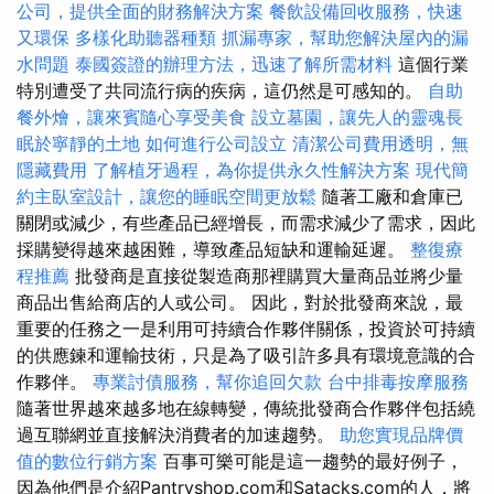
公司，提供全面的財務解決方案
餐飲設備回收服務，快速
又環保
多樣化助聽器種類
抓漏專家，幫助您解決屋內的漏
水問題
泰國簽證的辦理方法，迅速了解所需材料
這個行業
特別遭受了共同流行病的疾病，這仍然是可感知的。
自助
餐外燴，讓來賓隨心享受美食
設立墓園，讓先人的靈魂長
眠於寧靜的土地
如何進行公司設立
清潔公司費用透明，無
隱藏費用
了解植牙過程，為你提供永久性解決方案
現代簡
約主臥室設計，讓您的睡眠空間更放鬆
隨著工廠和倉庫已
關閉或減少，有些產品已經增長，而需求減少了需求，因此
採購變得越來越困難，導致產品短缺和運輸延遲。
整復療
程推薦
批發商是直接從製造商那裡購買大量商品並將少量
商品出售給商店的人或公司。 因此，對於批發商來說，最
重要的任務之一是利用可持續合作夥伴關係，投資於可持續
的供應鍊和運輸技術，只是為了吸引許多具有環境意識的合
作夥伴。
專業討債服務，幫你追回欠款
台中排毒按摩服務
隨著世界越來越多地在線轉變，傳統批發商合作夥伴包括繞
過互聯網並直接解決消費者的加速趨勢。
助您實現品牌價
值的數位行銷方案
百事可樂可能是這一趨勢的最好例子，
因為他們是介紹Pantryshop.com和Satacks.com的人，將