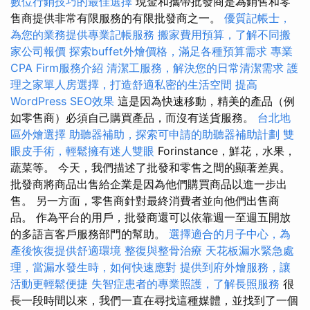
數位行銷技巧的最佳選擇
現金和攜帶批發商是為銷售和零
售商提供非常有限服務的有限批發商之一。
優質記帳士，
為您的業務提供專業記帳服務
搬家費用預算，了解不同搬
家公司報價
探索buffet外燴價格，滿足各種預算需求
專業
CPA Firm服務介紹
清潔工服務，解決您的日常清潔需求
護
理之家單人房選擇，打造舒適私密的生活空間
提高
WordPress SEO效果
這是因為快速移動，精美的產品（例
如零售商）必須自己購買產品，而沒有送貨服務。
台北地
區外燴選擇
助聽器補助，探索可申請的助聽器補助計劃
雙
眼皮手術，輕鬆擁有迷人雙眼
Forinstance，鮮花，水果，
蔬菜等。 今天，我們描述了批發和零售之間的顯著差異。
批發商將商品出售給企業是因為他們購買商品以進一步出
售。 另一方面，零售商針對最終消費者並向他們出售商
品。 作為平台的用戶，批發商還可以依靠週一至週五開放
的多語言客戶服務部門的幫助。
選擇適合的月子中心，為
產後恢復提供舒適環境
整復與整骨治療
天花板漏水緊急處
理，當漏水發生時，如何快速應對
提供到府外燴服務，讓
活動更輕鬆便捷
失智症患者的專業照護，了解長照服務
很
長一段時間以來，我們一直在尋找這種媒體，並找到了一個