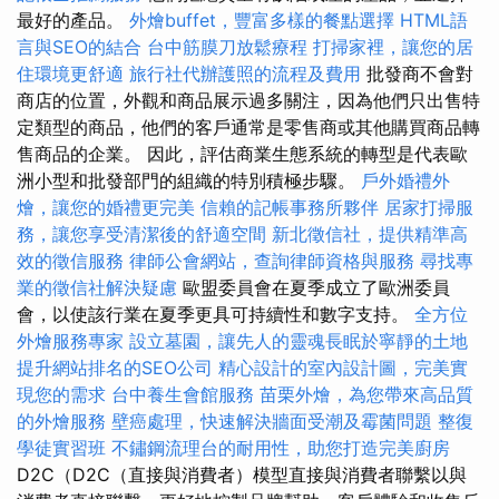
最好的產品。
外燴buffet，豐富多樣的餐點選擇
HTML語
言與SEO的結合
台中筋膜刀放鬆療程
打掃家裡，讓您的居
住環境更舒適
旅行社代辦護照的流程及費用
批發商不會對
商店的位置，外觀和商品展示過多關注，因為他們只出售特
定類型的商品，他們的客戶通常是零售商或其他購買商品轉
售商品的企業。 因此，評估商業生態系統的轉型是代表歐
洲小型和批發部門的組織的特別積極步驟。
戶外婚禮外
燴，讓您的婚禮更完美
信賴的記帳事務所夥伴
居家打掃服
務，讓您享受清潔後的舒適空間
新北徵信社，提供精準高
效的徵信服務
律師公會網站，查詢律師資格與服務
尋找專
業的徵信社解決疑慮
歐盟委員會在夏季成立了歐洲委員
會，以使該行業在夏季更具可持續性和數字支持。
全方位
外燴服務專家
設立墓園，讓先人的靈魂長眠於寧靜的土地
提升網站排名的SEO公司
精心設計的室內設計圖，完美實
現您的需求
台中養生會館服務
苗栗外燴，為您帶來高品質
的外燴服務
壁癌處理，快速解決牆面受潮及霉菌問題
整復
學徒實習班
不鏽鋼流理台的耐用性，助您打造完美廚房
D2C（D2C（直接與消費者）模型直接與消費者聯繫以與