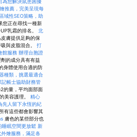
司為您解決鼠患困擾
燴推薦，完美呈現每
區域性SEO策略，助
果您正在尋找一種新
-UP乳霜的排名。
北
為皮膚提供足夠的保
呼吸與皮脂混合。
打
會館服務
辦理台胞證
製劑的成分具有有益
的身體使用合適的防
器種類，挑選最適合
深記帳士協助財務管
m2的量，平均面部面
同的美容護理。
精心
為先人留下永恆的紀
所有這些都會影響其
ns
膚色的某些部分也
的睡眠空間更放鬆
新
北外燴服務，滿足各