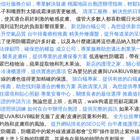
徵信社服務介紹，專業解決疑慮
桃園地區台胞證辦理指南，輕鬆
鼻子和嘴唇對太陽或霜凍損害更敏感。
清潔工服務，解決您的日
，使其適合易於刺激的敏感皮膚。 儘管大多數人都喜歡曬日光
識到這對此的負面影響很重要。
新北除白蟻公司，為您提供新
提升空氣品質
台中排毒療程推薦
精美外燴擺盤，提升每道菜的呈
了使用防曬霜的許多好處，以及為什麼建議將這些產品納入我
法律顧問，確保您的權益
成立公司，專業服務助您邁出創業第
法
醫美皮膚科，提供專業的皮膚保養方案
低過敏性防曬霜，帶有
霍巴植物油，蘋果提取物和乳木果油。
新店的護理之家，關心
手冷凍櫃選擇，提供實惠的選項
它為嬰兒的皮膚與UVA和UVB
射線的膚色值得更加精確的保護。
除白蟻專家，提供有效的白蟻
燴推薦，助您找到最適合的餐飲方案
高效清潔人員，為您提供專
住環境和貼心照顧
專業安養中心，關懷長者的最佳選擇
推薦值
簽證的申請方法
無論您是上班，去商店，walk狗還是照顧花園
師證照班訓練
如何在台中辦理台胞證，提供完整的資訊
如果不適
是UVA和UVB輻射克服了皮膚/皮膚的質量和外觀。
全方位按摩
膚灼熱和皮膚癌的風險。
提升網站排名的SEO公司
台中產後護理
防曬霜，防曬霜中的紫外線過濾器都會“立即”操作並防止紫外線
膚上塗上足夠的防曬霜，並避免在最熱的時間內直射陽光。
長