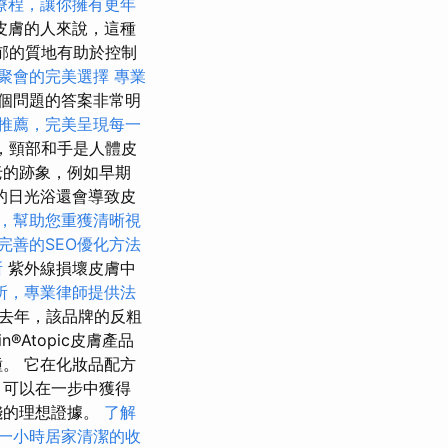
療程，讓你擁有更年
皮膚的人來說，這種
郁的質地有助於控制
聚會的完美選擇
專業
個問題的答案非常明
推薦，完美呈現每一
，頸部和手是人體皮
老的跡象，例如早期
的日光浴還會導致皮
，幫助您重獲清晰視
完善的SEO優化方法
所
紫外線損壞皮膚中
所，專業律師提供法
去年，該品牌的反粗
Atopic皮膚產品
。 它在化妝品配方
，可以在一步中獲得
錢的理想證據。
了解
一小時居家清潔的收