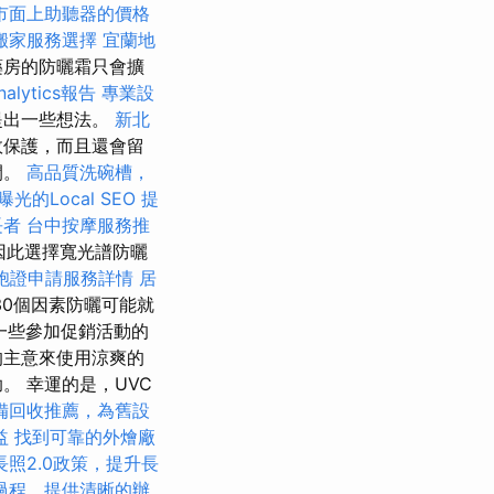
市面上助聽器的價格
搬家服務選擇
宜蘭地
藥房的防曬霜只會擴
nalytics報告
專業設
提出一些想法。
新北
效保護，而且還會留
間。
高品質洗碗槽，
光的Local SEO
提
長者
台中按摩服務推
因此選擇寬光譜防曬
胞證申請服務詳情
居
30個因素防曬可能就
一些參加促銷活動的
的主意來使用涼爽的
。 幸運的是，UVC
備回收推薦，為舊設
益
找到可靠的外燴廠
長照2.0政策，提升長
過程，提供清晰的辦