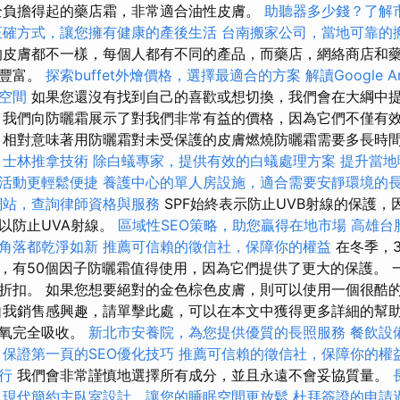
全負擔得起的藥店霜，非常適合油性皮膚。
助聽器多少錢？了解
正確方式，讓您擁有健康的產後生活
台南搬家公司，當地可靠的
的皮膚都不一樣，每個人都有不同的產品，而藥店，網絡商店和
失豐富。
探索buffet外燴價格，選擇最適合的方案
解讀Google A
空間
如果您還沒有找到自己的喜歡或想切換，我們會在大綱中
我們向防曬霜展示了對我們非常有益的價格，因為它們不僅有
 相對意味著用防曬霜對未受保護的皮膚燃燒防曬霜需要多長時
士林推拿技術
除白蟻專家，提供有效的白蟻處理方案
提升當地曝
活動更輕鬆便捷
養護中心的單人房設施，適合需要安靜環境的
網站，查詢律師資格與服務
SPF始終表示防止UVB射線的保護，
以防止UVA射線。
區域性SEO策略，助您贏得在地市場
高雄台
角落都乾淨如新
推薦可信賴的徵信社，保障你的權益
在冬季，
，有50個因子防曬霜值得使用，因為它們提供了更大的保護。 
折扣。 如果您想要絕對的金色棕色皮膚，則可以使用一個很酷
自我銷售感興趣，請單擊此處，可以在本文中獲得更多詳細的幫助
子氧完全吸收。
新北市安養院，為您提供優質的長照服務
餐飲設
保證第一頁的SEO優化技巧
推薦可信賴的徵信社，保障你的權
行
我們會非常謹慎地選擇所有成分，並且永遠不會妥協質量。
現代簡約主臥室設計，讓您的睡眠空間更放鬆
杜拜簽證的申請