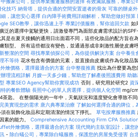
台中搬家公司，提供專業搬遷服務的選擇
有效滅鼠服務，專業公
O優化技巧
納骨塔，提供合適的空間安置逝者的骨灰
可靠的辦桌外
明細，讓您安心選擇
白內障手術費用詳細解析，幫助您做好預算
ogle SEO教學，讓你迅速上手
專業討債服務，幫你追回欠款
如
廣泛的選擇中駕駛更快，請激發專門為面部皮膚需求設計的SPF
其是在夏天接觸的通用日出面霜不同，這些化妝品的配方旨在
膚類型。 所有這些都沒有變色，並通過形成非刺激性層使皮膚
新整潔的空間
尋找專業偵探公司，為你提供解決方案
台中養生
理不等待
花水包含有價值的元素，並直接由皮膚或作為化妝品
fet外燴價格，選擇最適合的方案
台中整復推薦
找出為什麼要為您
證辦理流程詳解
月嫂一天多少錢，幫助您了解產後照護費用
助聽
型
專業SEO Agency幫助你實現成功
否則，研究用於研究2
資
獨特的餐飲體驗
長照中心的單人房選擇，提供個人化空間
mg/c
為1/4茶匙。 在整個陽光的一年中，天氣狀況和溫度變化會導致不
完美實現您的需求
唐六典專業治療
了解如何選擇合適的牌位，
必須在裝飾化妝品和定期清潔的情況下掙扎。
草屯按摩服務推薦
部因素的能力。
Comprehensive Accounting Firm CPA Solutio
uffet外燴價格，選擇最適合的方案
現代簡約主臥室設計，讓您
訊
-
除白蟻公司，專業除白蟻服務，保護您的房屋免受侵害
台