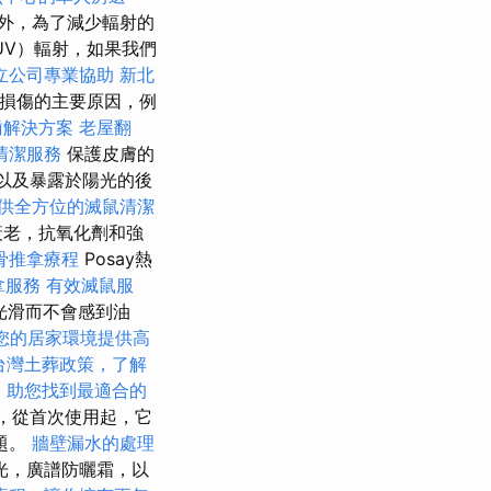
外，為了減少輻射的
UV）輻射，如果我們
立公司專業協助
新北
膚損傷的主要原因，例
齒解決方案
老屋翻
清潔服務
保護皮膚的
以及暴露於陽光的後
供全方位的滅鼠清潔
衰老，抗氧化劑和強
骨推拿療程
Posay熱
拿服務
有效滅鼠服
光滑而不會感到油
您的居家環境提供高
台灣土葬政策，了解
，助您找到最適合的
油，從首次使用起，它
題。
牆壁漏水的處理
光，廣譜防曬霜，以