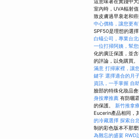
這意味著在實踐中
室內時，UVA輻射
致皮膚過早衰老和
中心價格，讓您更有
SPF50是理想的選
白蟻公司，專業台北
一位打掃阿姨，幫您
化的廣泛保護，並含
的評論，以免購買
滿意
打掃家裡，讓
鍵字
選擇適合的月
資訊，一手掌握
自
臉部的特殊化妝品會
身按摩推薦
有防曬
的保護。
新竹推拿
Eucerin產品相
的冷藏選擇
探索台
制的彩色版本不那麼
為難忘的盛宴
RWD