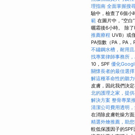
理指南
全面掌握搜
驗中，檢查了6個小
範
在圖片中，“空白
曬霜後6小時。 除
推薦療程
UVB）或
PA指數（PA，PA，
不鏽鋼水槽，耐用且
找專業律師事務所，
10，SPF
優化Goog
關懷長者的最佳選擇
解這種革命性的聽力
皮膚，因此我們決定
北的護理之家，提供
解決方案
整骨專業
清潔公司費用透明，
在消除皮膚乾燥方
精選外燴推薦，助您
較低保護因子的SP