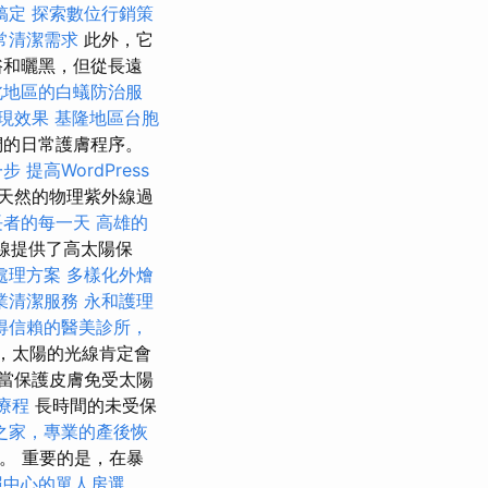
搞定
探索數位行銷策
常清潔需求
此外，它
浴和曬黑，但從長遠
北地區的白蟻防治服
現效果
基隆地區台胞
們的日常護膚程序。
一步
提高WordPress
天然的物理紫外線過
長者的每一天
高雄的
射線提供了高太陽保
處理方案
多樣化外燴
業清潔服務
永和護理
得信賴的醫美診所，
床，太陽的光線肯定會
當保護皮膚免受太陽
療程
長時間的未受保
之家，專業的產後恢
。 重要的是，在暴
照中心的單人房選