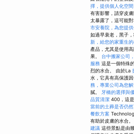
擇，提供個人化空間
有害影響，請穿皮
太暴露了，這可能
市安養院，為您提供
如過早衰老，黑子
新，給您的家重生的
產品，尤其是使用高
果。
台中搬家公司
服務
這是一個特殊的
烈的水合。 由於La
水，它具有高保護因
務，專業公司為您解
膩。
牙橋的選擇與
品質清潔
400，這
當前的土葬是否仍然
餐飲方案
Techn
有助於皮膚的水合
建議
這些景點是由幾