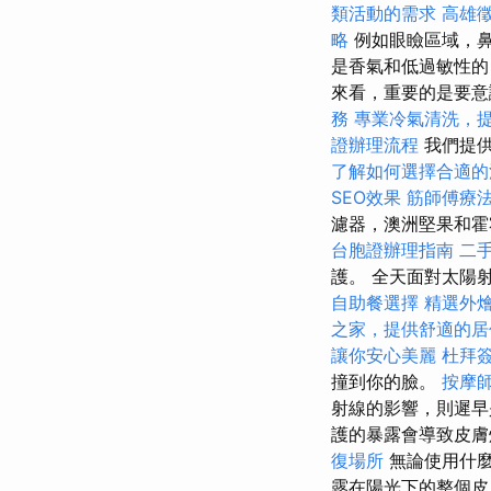
類活動的需求
高雄
略
例如眼瞼區域，
是香氣和低過敏性的
來看，重要的是要意
務
專業冷氣清洗，
證辦理流程
我們提供
了解如何選擇合適的
SEO效果
筋師傅療
濾器，澳洲堅果和霍
台胞證辦理指南
二
護。 全天面對太陽
自助餐選擇
精選外
之家，提供舒適的居
讓你安心美麗
杜拜
撞到你的臉。
按摩
射線的影響，則遲早
護的暴露會導致皮
復場所
無論使用什麼
露在陽光下的整個皮