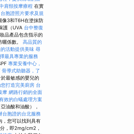
中肩頸按摩療程
在實
台胞證照片要求及規
圖像3和T6H在塗抹防
保護（UVA
台中整復
妝品產品包含指示的
國防曬係數。
高品質的
您的活動提供美味
尋
擇最具專業的服務
SPF
專業安養中心，
F
骨導式助聽器，了
合於最敏感的嬰兒的
助您打造完美廚房
台
按摩
網路行銷的全面
有效的白蟻處理方案
（亞油酸和油酸），
辦台胞證的台北服務
內，您可以找到具有
，即2mg/cm2，