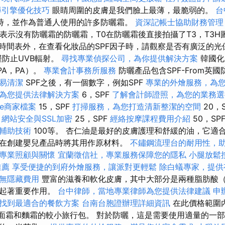
尋引擎優化技巧
眼睛周圍的皮膚是我們臉上最薄，最脆弱的。
台
時，並作為普通人使用的許多防曬霜。
資深記帳士協助財務管理
”表示沒有防曬霜的防曬霜，T0在防曬霜後直接拍攝了T3，T3H
了時間表外，在查看化妝品的SPF因子時，請觀察是否有廣泛的光
僅防止UVB輻射。
尋找專業偵探公司，為你提供解決方案
韓國化
PA，PA）。
專業會計事務所服務
防曬產品包含SPF-From英
易清潔
SPF之後，有一個數字，例如SPF
專業的外燴服務，為
為您提供法律解決方案
6，SPF
了解會計師證照，為您的業務選
le商家檔案
15，SPF
打掃服務，為您打造清新整潔的空間
20，
網站安全與SSL加密
25，SPF
經絡按摩課程費用介紹
50，SP
輔助技術
100等。 杏仁油是最好的皮膚護理和舒緩的油，它適
在創建嬰兒產品時將其用作原材料。
不鏽鋼流理台的耐用性，
專業照顧與關懷
宜蘭徵信社，專業服務保障您的隱私
小腿放鬆
推薦
享受便捷的到府外燴服務，讓派對更輕鬆
除白蟻專家，提供
無隱藏費用
豐富的滋養和軟化皮膚，其中大部分是兩種脂肪酸
面起著重要作用。
台中律師，當地專業律師為您提供法律建議
申
找到最適合的餐飲方案
台南台胞證辦理詳細資訊
在此價格範圍
F面霜和麵霜的較小旅行包。 對於防曬，這是需要使用適量的一部分