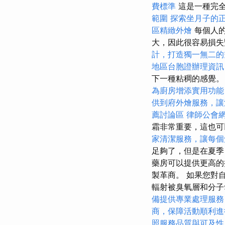
費標準
這是一種完
範圍
探索坐月子的
區精緻外燴
每個人
大，因此很容易損
計，打造獨一無二的
地區台胞證辦理資訊
下一種粘稠的感覺。
為廚房增添實用功能
供到府外燴服務，讓
薦討論區
律師公會
霜非常重要，這也可
家清潔服務，讓每個
足夠了，但是在夏季
藥房可以提供更高的
製革商。 如果您對
輻射被臭氧層和分
備提供專業處理服務
商，保障活動順利進
照服務品質與可及性