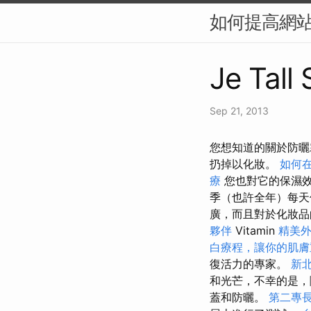
如何提高網站
Je Tall
Sep 21, 2013
您想知道的關於防曬
扔掉以化妝。
如何
療
您也對它的保濕
季（也許全年）每天
廣，而且對於化妝品
夥伴
Vitamin
精美
白療程，讓你的肌膚
復活力的專家。
新
和光芒，不幸的是，
蓋和防曬。
第二專