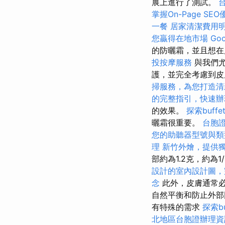
展上進行了測試。
掌握On-Page SE
一餐
居家清潔費用
您贏得在地市場
Go
的防曬霜，並且想在
投按摩服務
與我們尤
護，並完全考慮到皮
掃服務，為您打造清
的完整指引，快速辦
的效果。
探索buf
曬霜很重要。
台胞
您的助聽器型號與類
理
新竹外燴，提供
部約為1.2克，約
設計的室內設計圖，
念
此外，皮膚通常
自然平衡和防止外
有特殊的需求
探索b
北地區台胞證辦理資