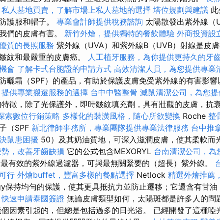
私人墓地買賣，了解市場上私人墓地的選擇
塔位規劃與建議
此
膚防護服和帽子。
專業會計師提供稅務諮詢
太陽散發出紫外線（
對我們的皮膚有害。
新竹外燴，提供獨特的餐飲體驗
外商投資設
優質的長照服務
紫外線（UVA）和紫外線B（UVB）射線是皮
，皺紋和最嚴重的皮膚癌。
人工植牙服務，為你提供更持久的牙
機會
了解卡式台胞證的申請方式
高效清潔人員，為您提供專業
防曬霜（SPF）的產品，有助於保護皮膚免受紫外線的有害影響
，提供專業搬遷服務的選擇
台中中醫整骨
滅鼠清潔公司，為您提
特徵，除了光保護外，即時皺紋填充劑，具有壯觀的皮膚，抗
探索數位行銷策略
多樣化的裝潢風格，隨心所欲變換
Roche
整
子（SPF
新北律師事務所，專業團隊提供專業法律服務
台中推
決鼠患困擾
50）及其奶油質地，可深入滋潤皮膚，使其柔軟而
優勢，改善牙齒缺損
它的公式包含MEXORYL
台南清潔公司，為
是最有效的紫外線過濾器，可與最無關緊要的（超長）紫外線。
可行
外燴buffet，豐富多樣的餐點選擇
Netlock
精選外燴推薦
ology保持均勻的保護，使其更具抵抗力並防止遷移；它還含有甘
。
快速申請泰國簽證
無論皮膚類型如何，太陽斑都是許多人的問
個因素引起的，但總是包括過多的日光浴。 已經開發了這種啞