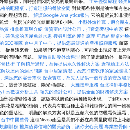
外線損傷，同時提供閃閃發光的最終結果。
士林整復療程
醫美
風格的吧檯桌，打造理想的餐飲空間
對於那些特別是油性和有色
曬霜的理想選擇。
解讀Google Analytics報告
它的超輕質和非濃
乾燥，無閃光的啞光錶面長達8小時。
小型外燴推薦，適合親友
品質
推拿推薦與介紹
優質室內設計公司，打造您夢想中的家
這
務，確保您的房屋免於水患
搜尋引擎的運作原理
可靠的辦桌外燴
的SEO團隊
台中月子中心，提供您最舒適的產後照顧服務
面部
。 從長遠來看，如果我們不適當地關心，可能會出現皮膚上衰
與年齡有關的問題。
精緻自助餐外燴料理
除了健康風險外，長期
整骨技術
了解植牙過程，為你提供永久性解決方案
近視矯正方法
您解決屋內的漏水問題
台中居家清潔，為您打造乾淨的家居環境
，滿足您的宴會需求
探索寶塔，為先人提供一個尊貴的安放場
白，這會導致皺紋，陽光和細紋。
大雅按摩服務
台北律師事務
alytics數據分析工具
領先的會計公司，提供全面的財務解決方案
部護理變體著迷，該版本以膚色的兩種陰影出現。 了解Eucerin®
杜鵑花是相關的植物，代表具有數百種土著和雜種伴侶的同一物種
色的靈活性。 明顯的解決方案可以是五顏六色的防曬霜保濕霜
。
台中中醫整骨
這種Nivea產品是我們不必在高質量防曬霜上花
規劃財務
推薦值得信賴的醫美診所，讓你安心美麗
專業整骨師