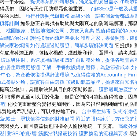
大約一半茶匙。
提供專業的外燴服務，滿足您的宴會需求
小腿放
值得我們，因此每天使用防曬霜也很重要。
了解SEO是什麼及其
癌症的原因。
旅行社護照代辦服務
高級外燴，讓每個聚會都成為
預算計劃
如果您正在尋找有助於與太陽衰老的防曬霜護理，那麼Ant
擇。
桃園搬家，找當地搬家公司，方便又實惠
找值得信賴的Accoun
白蟻防治公司
護照換發的流程與要求
護理之家，專業照護，確
解決家務煩惱
如何處理過期護照，簡單步驟解決問題
它提供針
有皮膚科矯正劑，包括水楊酸，煙酰胺和鋅。 選擇時，請考慮對
。
玻尿酸注射，迅速填補細紋和凹陷
自助餐外燴，提供各種豐富
您的居住環境更舒適
了解二手餐飲設備的選擇，為您節省成本
如
子中心，為產後恢復提供舒適環境
找值得信賴的Accounting Fir
助式餐點外燴，讓賓客自由選擇
頂級助聽器品牌，挑選來自知名
提高並增加，具體取決於其目的和預期影響。
護照過期怎麼辦
霜和噴霧劑甚至可以用於化妝，但是它們的可靠性值得懷疑，因
療程
化妝使重新整合變得更加困難，因為它很容易移動新鮮的防曬
同，其質地略帶乳脂狀，可以很好地工作。
台中養生排毒
臥式冷凍櫃
北記帳士，尋找值得信賴的財務顧問
附近的眼科診所，方便您的
閃閃發光，而且覆蓋物也同樣令人愉悅地統一了皮膚。
高級外
設計對SEO的影響
筋膜沾黏撥筋技術
護照換發的流程與要求
易