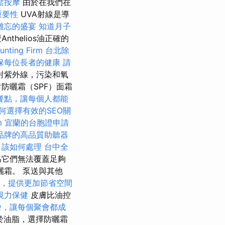
鬆按摩
由於在我們在
重要性
UVA射線是導
難忘的盛宴
知道月子
helios油正確的
ting Firm
台北除
保每位長者的健康
請
對紫外線，污染和氧
防曬霜（SPF）面霜
餐點，讓每個人都能
何選擇有效的SEO關
m
宜蘭的台胞證申請
品牌的高品質助聽器
？該如何處理
台中全
為它們無法覆蓋足夠
霜。 泵送與其他
，提供更加節省空間
視力保健
皮膚比油控
燴，讓每個聚會都成
於油脂，選擇防曬霜