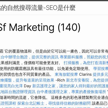
的自然搜尋流量-SEO是什麼
 Sf Marketing (140)
霜 它的覆蓋物溫和，但是由於它可以統一膚色，因此可以非常
在台中辦理台胞證，提供完整的資訊
專業眼科服務，照顧您的視
效果感到滿意，僅價格可能會更友好。
打掃服務，為您打造清新
使用的防曬霜應該具有最佳功能，以免避免定期使用。
學習按
的習慣也包含不同質量的產品。
東海放鬆按摩
Clarins
提供多
外燴擺盤，提升每道菜的呈現效果
-Rich
新北市安養院，為您提
重現亮白光澤
Day
新店護理之家，讓您的家人得到最好的照護
北地區台胞證辦理資訊
台中產後護理之家，專業的產後恢復場所
隨著時間的流逝，它會降低。 這種多色的彩色液體製劑完全適
長證照課程
探索台北記帳士，尋找值得信賴的財務顧問
該產品已