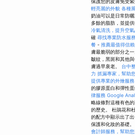
保護您的皮膚免受紫
輕亮麗的外貌
各種
奶油可以是日常防
多餘的脂肪，並提供
冷氣清洗，提升空氣
確
尋找專業防水服
餐
-
推薦最值得信賴
膚最脆弱的部分之一
皺紋，黑斑和其他
膚過早衰老。
台中
力
抓漏專家，幫助
提供專業的外燴服務
的膠原蛋白和彈性蛋
律服務
Google An
略線條對這種有色的面
的歷史。 杜鵑花和
的配方中顯示出了出
保護和化妝的基礎
會計師服務，幫助您