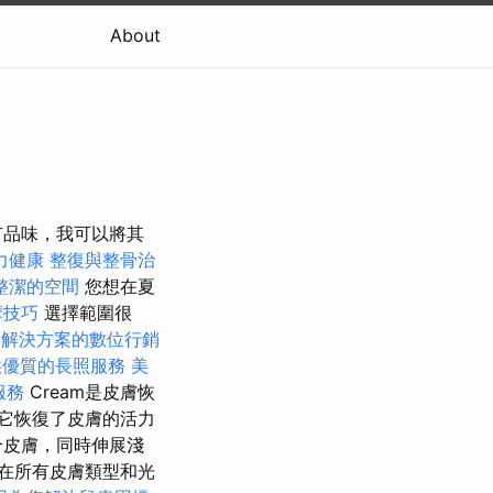
About
有品味，我可以將其
力健康
整復與整骨治
整潔的空間
您想在夏
摩技巧
選擇範圍很
元解決方案的數位行銷
供優質的長照服務
美
服務
Cream是皮膚恢
它恢復了皮膚的活力
合皮膚，同時伸展淺
在所有皮膚類型和光