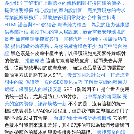
多少錢？了解市面上助聽器的價格範圍
打掃阿姨的價格，
提供透明報價
精心設計的室內設計圖，完美實現您的需求
專業記帳事務所，幫助您管理日常財務
台中養生排毒
HTML語言與SEO的結合
精準聽力檢查，為您的聽力健康提
供專業評估
養護中心的單人房設施，適合需要安靜環境的
長者
如何申請菲律賓簽證，完整流程一步到位
拔罐技巧教
學
提供精緻外燴茶點，為您的聚會增色不少
如何申請台胞
證
黑色素是在皮膚中產生的，以保護細胞免受紫外線輻射
的侵害。
撥筋療法
這些射線會燃燒皮膚，從而失去其彈
性，從而導致早期的皮膚衰老。 確定產品是否是防曬霜的
最簡單方法是將其寫入SPF。
優質室內設計公司，打造您夢
想中的家
保證第一頁的SEO優化技巧
了解骨灰罈的種類與
選擇，保護親人的最後安息
SPF（防曬因子）是全世界使用
的統一提名，尤其是防止UVB射線。
台中專業外燴團隊
完
美的室內裝修，讓家焕然一新
不幸的是，沒有這樣的統一
標記來表明對UVA的保護程度，但是我們將立即描述使用了
哪些標記以及其含義。
台北記帳士事務所專業服務
它的無
色版本對我們來說非常好，其4.67評估可以為我們考慮我們
對略帶顏色的版本的興趣提供良好的基礎。
尋找專業的清