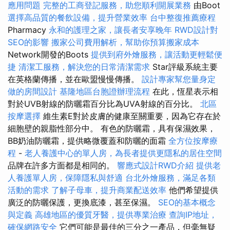
應用問題
完整的工商登記服務，助您順利開展業務
由Boot
選擇高品質的餐飲設備，提升營業效率
台中整復推薦療程
Pharmacy
永和的護理之家，讓長者安享晚年
RWD設計對
SEO的影響
搬家公司費用解析，幫助你預算搬家成本
Network開發的Boots
提供到府外燴服務，讓活動更輕鬆便
捷
清潔工服務，解決您的日常清潔需求
Star評級系統主要
在英格蘭傳播，並在歐盟慢慢傳播。
設計專家幫您量身定
做的房間設計
基隆地區台胞證辦理流程
在此，恆星表示相
對於UVB射線的防曬霜百分比為UVA射線的百分比。
北區
按摩選擇
維生素E對於皮膚的健康至關重要，因為它存在於
細胞壁的親脂性部分中。 有色的防曬霜，具有保濕效果，
BB奶油防曬霜，提供略微覆蓋和防曬的面霜
全方位按摩療
程
-
老人養護中心的單人房，為長者提供更隱私的居住空間
品牌在許多方面都是相同的。
響應式設計RWD介紹
提供老
人養護單人房，保障隱私與舒適
台北外燴服務，滿足各類
活動的需求
了解子母車，提升商業配送效率
他們希望提供
廣泛的防曬保護，更換底漆，甚至保濕。
SEO的基本概念
與定義
高雄地區的優質牙醫，提供專業治療
查詢IP地址，
確保網路安全
它們可能是最佳的三分之一產品，但毫無疑