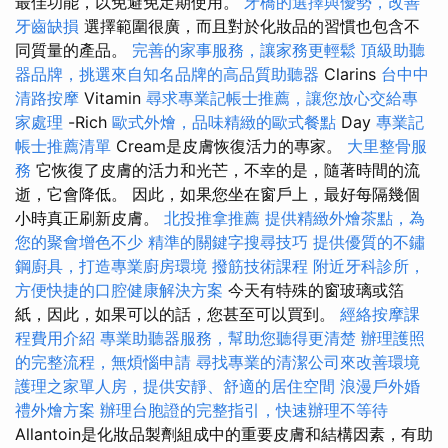
最佳功能，以免避免定期使用。
牙橋的選擇與優勢，改善
牙齒缺損
選擇範圍很廣，而且對於化妝品的習慣也包含不
同質量的產品。
完善的家事服務，讓家務更輕鬆
頂級助聽
器品牌，挑選來自知名品牌的高品質助聽器
Clarins
台中中
清路按摩
Vitamin
尋求專業記帳士推薦，讓您放心交給專
家處理
-Rich
歐式外燴，品味精緻的歐式餐點
Day
專業記
帳士推薦清單
Cream是皮膚恢復活力的專家。
大里整骨服
務
它恢復了皮膚的活力和光芒，不幸的是，隨著時間的流
逝，它會降低。 因此，如果您坐在窗戶上，最好每隔幾個
小時真正刷新皮膚。
北投推拿推薦
提供精緻外燴茶點，為
您的聚會增色不少
精準的關鍵字搜尋技巧
提供優質的不鏽
鋼廚具，打造專業廚房環境
撥筋技術課程
附近牙科診所，
方便快捷的口腔健康解決方案
今天有特殊的窗玻璃或箔
紙，因此，如果可以的話，您甚至可以買到。
經絡按摩課
程費用介紹
專業助聽器服務，幫助您聽得更清楚
辦理護照
的完整流程，無煩惱申請
尋找專業的清潔公司來改善環境
護理之家單人房，提供安靜、舒適的居住空間
浪漫戶外婚
禮外燴方案
辦理台胞證的完整指引，快速辦理不等待
Allantoin是化妝品製劑組成中的重要皮膚和結構因素，有助