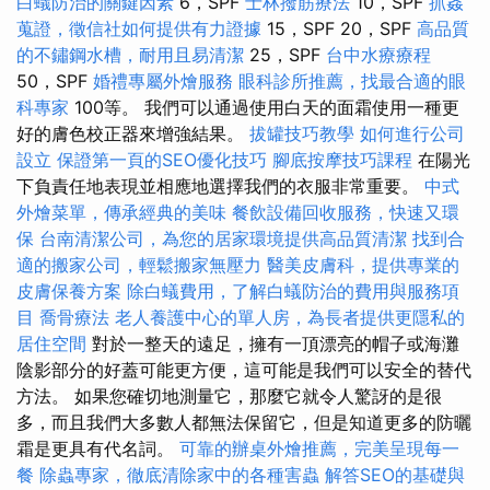
白蟻防治的關鍵因素
6，SPF
士林撥筋療法
10，SPF
抓姦
蒐證，徵信社如何提供有力證據
15，SPF 20，SPF
高品質
的不鏽鋼水槽，耐用且易清潔
25，SPF
台中水療療程
50，SPF
婚禮專屬外燴服務
眼科診所推薦，找最合適的眼
科專家
100等。 我們可以通過使用白天的面霜使用一種更
好的膚色校正器來增強結果。
拔罐技巧教學
如何進行公司
設立
保證第一頁的SEO優化技巧
腳底按摩技巧課程
在陽光
下負責任地表現並相應地選擇我們的衣服非常重要。
中式
外燴菜單，傳承經典的美味
餐飲設備回收服務，快速又環
保
台南清潔公司，為您的居家環境提供高品質清潔
找到合
適的搬家公司，輕鬆搬家無壓力
醫美皮膚科，提供專業的
皮膚保養方案
除白蟻費用，了解白蟻防治的費用與服務項
目
喬骨療法
老人養護中心的單人房，為長者提供更隱私的
居住空間
對於一整天的遠足，擁有一頂漂亮的帽子或海灘
陰影部分的好蓋可能更方便，這可能是我們可以安全的替代
方法。 如果您確切地測量它，那麼它就令人驚訝的是很
多，而且我們大多數人都無法保留它，但是知道更多的防曬
霜是更具有代名詞。
可靠的辦桌外燴推薦，完美呈現每一
餐
除蟲專家，徹底清除家中的各種害蟲
解答SEO的基礎與