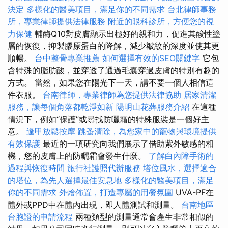
決定
多樣化的醫美項目，滿足你的不同需求
台北律師事務
所，專業律師提供法律服務
附近的眼科診所，方便您的視
力保健
輔酶Q10對皮膚顯示出極好的親和力，促進其酸性塗
層的恢復，抑製膠原蛋白的降解，減少皺紋的深度並使其更
順暢。
台中整骨專業推薦
如何選擇有效的SEO關鍵字
它包
含特殊的脂肪酸，並穿透了通過毛囊穿過皮膚的特別有趣的
方式。 當然，如果您在陽光下一天，請不要一個人相信這
件衣服。
台南律師，專業律師為您提供法律協助
居家清潔
服務，讓每個角落都乾淨如新
陽明山花葬服務介紹
在這種
情況下，例如“保護”或尋找防曬霜的特殊服裝是一個好主
意。
逢甲放鬆按摩
跳蚤清除，為您家中的寵物與環境提供
有效保護
最近的一項研究向我們展示了借助紫外敏感的相
機，您的皮膚上的防曬霜會發生什麼。
了解白內障手術的
過程與恢復時間
旅行社護照代辦服務
塔位風水，選擇適合
的塔位，為先人選擇最佳安息地
多樣化的醫美項目，滿足
你的不同需求
外燴佈置，打造專屬的用餐氛圍
UVA-PF在
體外或PPD中在體內出現，即​​人體測試和測量。
台南地區
台胞證的申請流程
兩種類型的測量通常會產生非常相似的