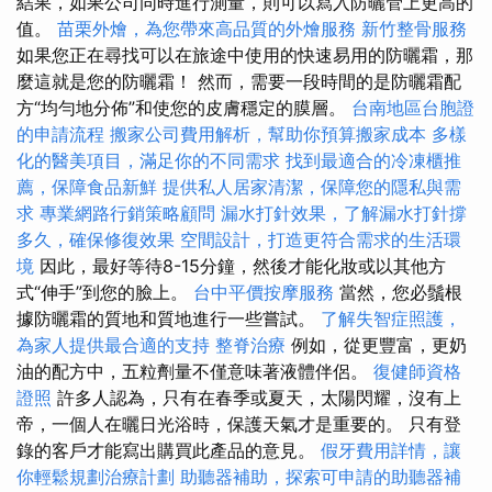
結果，如果公司同時進行測量，則可以寫入防曬管上更高的
值。
苗栗外燴，為您帶來高品質的外燴服務
新竹整骨服務
如果您正在尋找可以在旅途中使用的快速易用的防曬霜，那
麼這就是您的防曬霜！ 然而，需要一段時間的是防曬霜配
方“均勻地分佈”和使您的皮膚穩定的膜層。
台南地區台胞證
的申請流程
搬家公司費用解析，幫助你預算搬家成本
多樣
化的醫美項目，滿足你的不同需求
找到最適合的冷凍櫃推
薦，保障食品新鮮
提供私人居家清潔，保障您的隱私與需
求
專業網路行銷策略顧問
漏水打針效果，了解漏水打針撐
多久，確保修復效果
空間設計，打造更符合需求的生活環
境
因此，最好等待8-15分鐘，然後才能化妝或以其他方
式“伸手”到您的臉上。
台中平價按摩服務
當然，您必鬚根
據防曬霜的質地和質地進行一些嘗試。
了解失智症照護，
為家人提供最合適的支持
整脊治療
例如，從更豐富，更奶
油的配方中，五粒劑量不僅意味著液體伴侶。
復健師資格
證照
許多人認為，只有在春季或夏天，太陽閃耀，沒有上
帝，一個人在曬日光浴時，保護天氣才是重要的。 只有登
錄的客戶才能寫出購買此產品的意見。
假牙費用詳情，讓
你輕鬆規劃治療計劃
助聽器補助，探索可申請的助聽器補