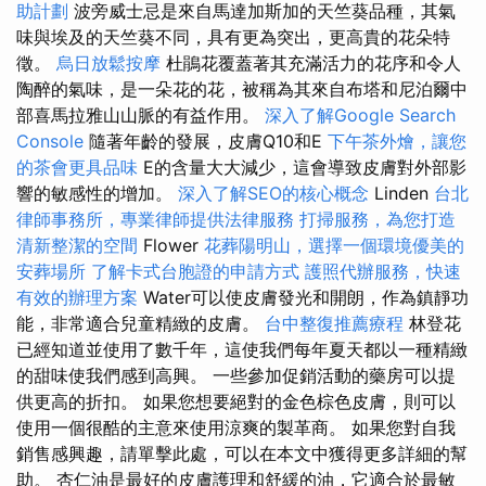
助計劃
波旁威士忌是來自馬達加斯加的天竺葵品種，其氣
味與埃及的天竺葵不同，具有更為突出，更高貴的花朵特
徵。
烏日放鬆按摩
杜鵑花覆蓋著其充滿活力的花序和令人
陶醉的氣味，是一朵花的花，被稱為其來自布塔和尼泊爾中
部喜馬拉雅山山脈的有益作用。
深入了解Google Search
Console
隨著年齡的發展，皮膚Q10和E
下午茶外燴，讓您
的茶會更具品味
E的含量大大減少，這會導致皮膚對外部影
響的敏感性的增加。
深入了解SEO的核心概念
Linden
台北
律師事務所，專業律師提供法律服務
打掃服務，為您打造
清新整潔的空間
Flower
花葬陽明山，選擇一個環境優美的
安葬場所
了解卡式台胞證的申請方式
護照代辦服務，快速
有效的辦理方案
Water可以使皮膚發光和開朗，作為鎮靜功
能，非常適合兒童精緻的皮膚。
台中整復推薦療程
林登花
已經知道並使用了數千年，這使我們每年夏天都以一種精緻
的甜味使我們感到高興。 一些參加促銷活動的藥房可以提
供更高的折扣。 如果您想要絕對的金色棕色皮膚，則可以
使用一個很酷的主意來使用涼爽的製革商。 如果您對自我
銷售感興趣，請單擊此處，可以在本文中獲得更多詳細的幫
助。 杏仁油是最好的皮膚護理和舒緩的油，它適合於最敏