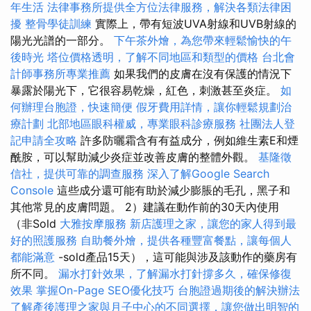
年生活
法律事務所提供全方位法律服務，解決各類法律困
擾
整骨學徒訓練
實際上，帶有短波UVA射線和UVB射線的
陽光光譜的一部分。
下午茶外燴，為您帶來輕鬆愉快的午
後時光
塔位價格透明，了解不同地區和類型的價格
台北會
計師事務所專業推薦
如果我們的皮膚在沒有保護的情況下
暴露於陽光下，它很容易乾燥，紅色，刺激甚至炎症。
如
何辦理台胞證，快速簡便
假牙費用詳情，讓你輕鬆規劃治
療計劃
北部地區眼科權威，專業眼科診療服務
社團法人登
記申請全攻略
許多防曬霜含有有益成分，例如維生素E和煙
酰胺，可以幫助減少炎症並改善皮膚的整體外觀。
基隆徵
信社，提供可靠的調查服務
深入了解Google Search
Console
這些成分還可能有助於減少膨脹的毛孔，黑子和
其他常見的皮膚問題。 2）建議在動作前的30天內使用
（非Sold
大雅按摩服務
新店護理之家，讓您的家人得到最
好的照護服務
自助餐外燴，提供各種豐富餐點，讓每個人
都能滿意
-sold產品15天），這可能與涉及該動作的藥房有
所不同。
漏水打針效果，了解漏水打針撐多久，確保修復
效果
掌握On-Page SEO優化技巧
台胞證過期後的解決辦法
了解產後護理之家與月子中心的不同選擇，讓您做出明智的