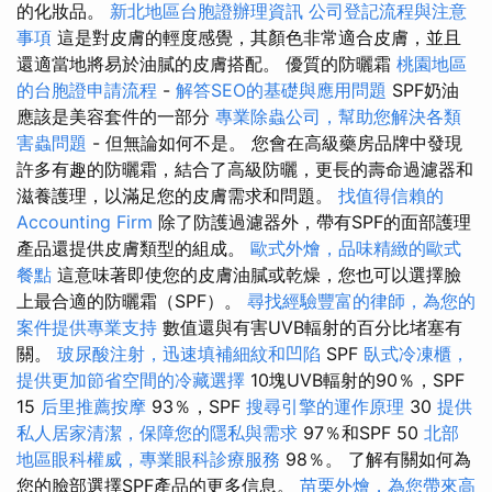
的化妝品。
新北地區台胞證辦理資訊
公司登記流程與注意
事項
這是對皮膚的輕度感覺，其顏色非常適合皮膚，並且
還適當地將易於油膩的皮膚搭配。 優質的防曬霜
桃園地區
的台胞證申請流程
-
解答SEO的基礎與應用問題
SPF奶油
應該是美容套件的一部分
專業除蟲公司，幫助您解決各類
害蟲問題
- 但無論如何不是。 您會在高級藥房品牌中發現
許多有趣的防曬霜，結合了高級防曬，更長的壽命過濾器和
滋養護理，以滿足您的皮膚需求和問題。
找值得信賴的
Accounting Firm
除了防護過濾器外，帶有SPF的面部護理
產品還提供皮膚類型的組成。
歐式外燴，品味精緻的歐式
餐點
這意味著即使您的皮膚油膩或乾燥，您也可以選擇臉
上最合適的防曬霜（SPF）。
尋找經驗豐富的律師，為您的
案件提供專業支持
數值還與有害UVB輻射的百分比堵塞有
關。
玻尿酸注射，迅速填補細紋和凹陷
SPF
臥式冷凍櫃，
提供更加節省空間的冷藏選擇
10塊UVB輻射的90％，SPF
15
后里推薦按摩
93％，SPF
搜尋引擎的運作原理
30
提供
私人居家清潔，保障您的隱私與需求
97％和SPF 50
北部
地區眼科權威，專業眼科診療服務
98％。 了解有關如何為
您的臉部選擇SPF產品的更多信息。
苗栗外燴，為您帶來高