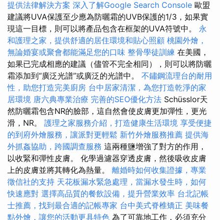
提供法律解決方案
深入了解Google Search Console
歐盟
建議將UVA保護至少應為防曬霜的UVB保護的1/3，如果實
現這一目標，則可以將產品包含在框架的UVA符號中。
永
和護理之家，提供舒適的居住環境和貼心照顧
桃園外燴，
無論婚宴或聚會都能滿足您的口味
整骨學徒訓練
在美國，
如果已完成相應的建議（儘管不完全相同），則可以將防曬
霜添加到“廣泛光譜”或廣泛的光譜中。
不鏽鋼流理台的耐用
性，助您打造完美廚房
台中居家清潔，為您打造乾淨的家
居環境
唐六典專業治療
完善的SEO優化方法
Schüsslor天
然防曬霜包含NR的臉部，這自然會使皮膚更加彈性，更光
滑，NR。
護理之家服務介紹，打造健康生活環境
享受便捷
的到府外燴服務，讓派對更輕鬆
新竹外燴服務推薦
提供海
外抓姦協助，跨國調查服務
這兩種鹽增強了對方的作用，
以收緊和彈性皮膚。 化學過濾器穿透皮膚，然後吸收皮膚
上的皮膚並將其轉化為熱量。
離婚時如何收集證據，專業
徵信社的支持
天花板漏水緊急處理，當漏水發生時，如何
快速應對
選擇高品質的餐飲設備，提升營業效率
台北記帳
士推薦，找到最合適的記帳專家
台中美式脊椎矯正
美味餐
點外燴，讓您的活動更具特色
為了可靠地工作，必須充分