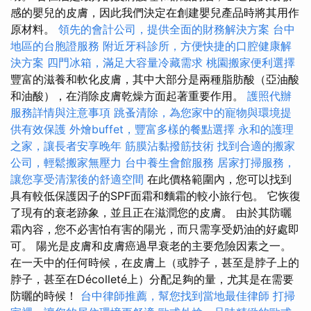
感的嬰兒的皮膚，因此我們決定在創建嬰兒產品時將其用作
原材料。
領先的會計公司，提供全面的財務解決方案
台中
地區的台胞證服務
附近牙科診所，方便快捷的口腔健康解
決方案
四門冰箱，滿足大容量冷藏需求
桃園搬家便利選擇
豐富的滋養和軟化皮膚，其中大部分是兩種脂肪酸（亞油酸
和油酸），在消除皮膚乾燥方面起著重要作用。
護照代辦
服務詳情與注意事項
跳蚤清除，為您家中的寵物與環境提
供有效保護
外燴buffet，豐富多樣的餐點選擇
永和的護理
之家，讓長者安享晚年
筋膜沾黏撥筋技術
找到合適的搬家
公司，輕鬆搬家無壓力
台中養生會館服務
居家打掃服務，
讓您享受清潔後的舒適空間
在此價格範圍內，您可以找到
具有較低保護因子的SPF面霜和麵霜的較小旅行包。 它恢復
了現有的衰老跡象，並且正在滋潤您的皮膚。 由於其防曬
霜內容，您不必害怕有害的陽光，而只需享受奶油的好處即
可。 陽光是皮膚和皮膚癌過早衰老的主要危險因素之一。
在一天中的任何時候，在皮膚上（或脖子，甚至是脖子上的
脖子，甚至在Décolleté上）分配足夠的量，尤其是在需要
防曬的時候！
台中律師推薦，幫您找到當地最佳律師
打掃