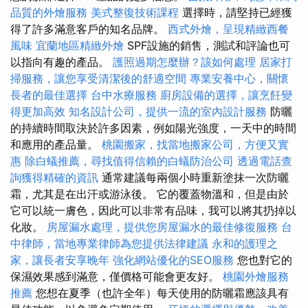
品質的外燴服務
美式整復技術課程
選擇時，請堅持已經獲
得了許多滿意客戶的知名品牌。
西式外燴，呈現精緻西餐
風味
宜蘭地區精緻外燴
SPF設施的銷售，測試和評論也可
以指向有趣的產品。
護照過期怎麼辦？該如何處理
居家打
掃服務，讓您享受清潔後的舒適空間
專業安養中心，關懷
長者的最佳選擇
台中水療服務
廚房設備的選擇，讓烹飪變
得更加高效
知名設計公司，提供一流的室內設計服務
防曬
的持續時間取決於許多因素，例如陽光強度，一天中的時間
和應用的產品量。
桃園搬家，找當地搬家公司，方便又實
惠
除白蟻推薦，尋找值得信賴的白蟻防治公司
透過電話查
詢獲得精確的資訊
通常建議每兩個小時重新塗抹一次防曬
霜，尤其是在出汗或游泳後。 它的覆蓋物溫和，但是由於
它可以統一膚色，因此可以非常有品味，我可以將其扔掉以
化妝。
房屋漏水處理，提供您房屋漏水的最佳修復服務
台
中律師，當地專業律師為您提供法律建議
永和的護理之
家，讓長者安享晚年
強化網站優化的SEO服務
您也對它的
保濕效果感到滿意，僅價格可能會更友好。
桃園外燴服務
推薦
您想在夏季（也許全年）每天使用的防曬霜應該具有