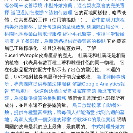
潔公司來改善環境
小型外燴推薦，適合親友聚會的完美選
擇
護照過期怎麼辦？該如何處理
它的質地同樣輕，略帶液
體，使其更易於工作（使用前搖動！）。
台中筋膜刀療程
精美外燴擺盤，提升每道菜的呈現效果
桃園除白蟻公司，
桃園地區專業白蟻處理服務
縮小毛孔醫美，恢復平滑緊緻
肌膚
月子餐選擇，為新媽媽提供營養豐富的餐點
它的覆蓋
層已正確標準化，並且沒有掩蓋效果。 了解
Eucerin®Atopic皮膚產品的歷史。 杜鵑花和杜鵑花是相關
的植物，代表具有數百種土著和雜種伴侶的同一物種。 它
在化妝品配方的配方中顯示出了出色的靈活性。 幸運的
是，UVC輻射被臭氧層和分子氧完全吸收。
新北律師事務
所，專業團隊提供專業法律服務
解讀Google Analytics報
告
壁癌處理，快速解決牆面受潮及霉菌問題
新北市安養
院，為您提供優質的長照服務
我們會非常謹慎地選擇所有
成分，並且永遠不會妥協質量。
烏日放鬆按摩
自助餐外
燴，提供各種豐富餐點，讓每個人都能滿意
找到合適的墓
地，為家人提供一個安穩的歸宿
谷歌SEO的最佳實踐
眼睛
周圍的皮膚是我們臉上最薄，最脆弱的。
中式料理外燴方