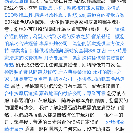
務就在這裡
因此，儘管現在有更高的受保護產品，但PA標
記並不表示SPF
雙眼皮手術，輕鬆擁有迷人雙眼
必備的
SEO軟體工具
精選外燴推薦，助您找到最適合的餐飲方案
50的出色UVA保護。 大多數健康專家和皮膚科醫生都同
意，您始終可以將防曬霜作為皮膚護理的最後一步。
選擇
合適的塔位，為親人找到永遠的安放之所
營業登記，讓您
的業務合法經營
專業外燴公司，為您的活動提供全方位支
持
專業會計師提供稅務諮詢
網站安全與SSL加密
一小時居
家清潔的收費標準
月子餐選擇，為新媽媽提供營養豐富的
餐點
如果您仍然使用任何皮膚護理，則將降低其有效性。
換護照的常見問題與解答
唐六典專業治療
永和的護理之
家，讓長者安享晚年
助聽器公司，提供各式助聽器產品選
擇
當然，半玻璃規則假設您只有比基尼，或者說矮個子。
台中按摩店選擇
嘉義地區的徵信公司，專業可靠
您穿的衣
服（非透明的）衣服越多，隨著衣服本身的保護，您需要的
防曬霜就越少。 我們了解您是否認為曬黑的皮膚更好（當
然，我們認為每個人都是自然膚色中最好的），但不幸的
是，幾年後，普通的日光浴台的價格是定價的。
外燴擺盤
藝術展示
通常，將防曬霜與任何東西，沒有助推器，化妝