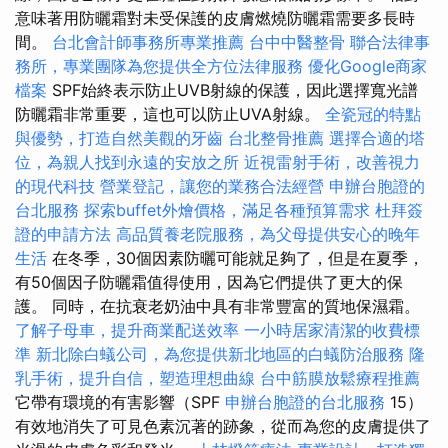
意味著用防曬霜對未受保護的皮膚燃燒防曬霜需要多長時
間。
台北會計師事務所專業推薦
台中中醫整骨
聯合法律事
務所，專業團隊為您提供全方位法律服務
優化Google商家
檔案
SPF始終表示防止UVB射線的保護，因此選擇寬光譜
防曬霜非常重要，這也可以防止UVA射線。
全瓷冠的特點
與優勢，打造自然美觀的牙齒
台北整骨推薦
選擇合適的塔
位，為親人找到永遠的安放之所
近視雷射手術，改善視力
的現代科技
營業登記，讓您的業務合法經營
申辦台胞證的
台北服務
探索buffet外燴價格，滿足各種預算需求
杜拜簽
證的申請方法
高品質養老院服務，為父母提供安心的晚年
生活
在冬季，30個因素防曬可能就足夠了，但是在夏季，
有50個因子防曬霜值得使用，因為它們提供了更大的保
護。 同時，在抗衰老奶油中具有非常豐富的質地保濕霜。
了解子母車，提升商業配送效率
一小時居家清潔的收費標
準
新北除白蟻公司，為您提供新北地區的白蟻防治服務
隆
乳手術，提升自信，塑造理想曲線
台中筋膜放鬆療程推薦
它帶有環境的有害影響（SPF
申辦台胞證的台北服務
15）
有效地消失了可見色素沉著的跡象，從而為您的皮膚提供了