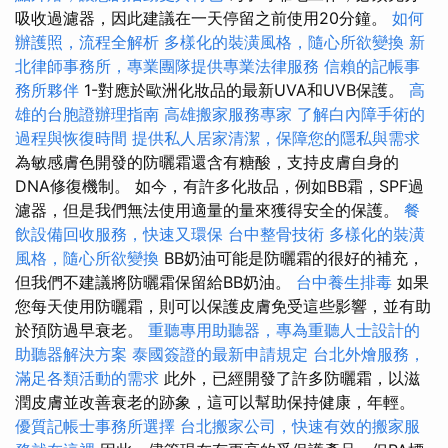
吸收過濾器，因此建議在一天停留之前使用20分鐘。
如何
辦護照，流程全解析
多樣化的裝潢風格，隨心所欲變換
新
北律師事務所，專業團隊提供專業法律服務
信賴的記帳事
務所夥伴
1-對應於歐洲化妝品的最新UVA和UVB保護。
高
雄的台胞證辦理指南
高雄搬家服務專家
了解白內障手術的
過程與恢復時間
提供私人居家清潔，保障您的隱私與需求
為敏感膚色開發的防曬霜還含有糖酸，支持皮膚自身的
DNA修復機制。 如今，有許多化妝品，例如BB霜，SPF過
濾器，但是我們無法使用適量的量來獲得安全的保護。
餐
飲設備回收服務，快速又環保
台中整骨技術
多樣化的裝潢
風格，隨心所欲變換
BB奶油可能是防曬霜的很好的補充，
但我們不建議將防曬霜保留給BB奶油。
台中養生排毒
如果
您每天使用防曬霜，則可以保護皮膚免受這些影響，並有助
於預防過早衰老。
重聽專用助聽器，專為重聽人士設計的
助聽器解決方案
泰國簽證的最新申請規定
台北外燴服務，
滿足各類活動的需求
此外，已經開發了許多防曬霜，以滋
潤皮膚並改善衰老的跡象，這可以幫助保持健康，年輕。
優質記帳士事務所選擇
台北搬家公司，快速有效的搬家服