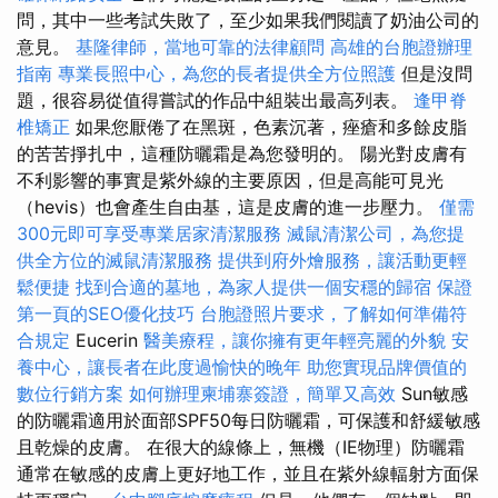
問，其中一些考試失敗了，至少如果我們閱讀了奶油公司的
意見。
基隆律師，當地可靠的法律顧問
高雄的台胞證辦理
指南
專業長照中心，為您的長者提供全方位照護
但是沒問
題，很容易從值得嘗試的作品中組裝出最高列表。
逢甲脊
椎矯正
如果您厭倦了在黑斑，色素沉著，痤瘡和多餘皮脂
的苦苦掙扎中，這種防曬霜是為您發明的。 陽光對皮膚有
不利影響的事實是紫外線的主要原因，但是高能可見光
（hevis）也會產生自由基，這是皮膚的進一步壓力。
僅需
300元即可享受專業居家清潔服務
滅鼠清潔公司，為您提
供全方位的滅鼠清潔服務
提供到府外燴服務，讓活動更輕
鬆便捷
找到合適的墓地，為家人提供一個安穩的歸宿
保證
第一頁的SEO優化技巧
台胞證照片要求，了解如何準備符
合規定
Eucerin
醫美療程，讓你擁有更年輕亮麗的外貌
安
養中心，讓長者在此度過愉快的晚年
助您實現品牌價值的
數位行銷方案
如何辦理柬埔寨簽證，簡單又高效
Sun敏感
的防曬霜適用於面部SPF50每日防曬霜，可保護和舒緩敏感
且乾燥的皮膚。 在很大的線條上，無機（IE物理）防曬霜
通常在敏感的皮膚上更好地工作，並且在紫外線輻射方面保