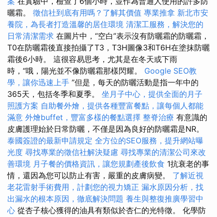
案
在實驗中，檢查了6個小時，並作為普通人使用的許多防
曬霜。
徵信社到底有用嗎？了解其價值
專業推拿
新北市安
養院，為長者打造溫馨的居住環境
清潔工服務，解決您的
日常清潔需求
在圖片中，“空白”表示沒有防曬霜的防曬霜，
T0在防曬霜後直接拍攝了T3，T3H圖像3和T6H在塗抹防曬
霜後6小時。 這很容易思考，尤其是在冬天或下雨
時，“哦，陽光並不像防曬霜那樣閃耀。
Google SEO教
學，讓你迅速上手
”但是，每天的防曬活動是指一年中的
365天，包括冬季和夏季。
坐月子中心，提供全面的月子
照護方案
自助餐外燴，提供各種豐富餐點，讓每個人都能
滿意
外燴buffet，豐富多樣的餐點選擇
整脊治療
有意識的
皮膚護理始於日常防曬，不僅是因為良好的防曬霜是NR。
泰國簽證的最新申請規定
全方位的SEO服務，提升網站曝
光度
尋找專業的徵信社解決疑慮
尋找專業的清潔公司來改
善環境
月子餐的價格資訊，讓您規劃產後飲食
1抗衰老的事
情，還因為您可以防止有害，嚴重的皮膚病變。
了解近視
老花雷射手術費用，計劃您的視力矯正
漏水原因分析，找
出漏水的根本原因，徹底解決問題
養生與整復推廣學習中
心
從杏子核心獲得的油具有類似於杏仁的光特徵。 化學防