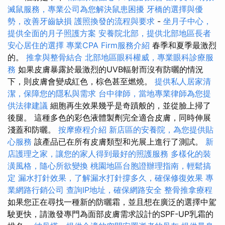
滅鼠服務，專業公司為您解決鼠患困擾
牙橋的選擇與優
勢，改善牙齒缺損
護照換發的流程與要求
-
坐月子中心，
提供全面的月子照護方案
安養院北部，提供北部地區長者
安心居住的選擇
專業CPA Firm服務介紹
春季和夏季最激烈
的。
推拿與整骨結合
北部地區眼科權威，專業眼科診療服
務
如果皮膚暴露於最激烈的UVB輻射而沒有防曬的情況
下，則皮膚會變成紅色，棕色甚至燃燒。
提供私人居家清
潔，保障您的隱私與需求
台中律師，當地專業律師為您提
供法律建議
細胞再生效果幾乎是奇蹟般的，並從臉上掃了
後腿。 這種多色的彩色液體製劑完全適合皮膚，同時伸展
淺蓋和防曬。
按摩療程介紹
新店區的安養院，為您提供貼
心服務
該產品已在所有皮膚類型和光展上進行了測試。
新
店護理之家，讓您的家人得到最好的照護服務
多樣化的裝
潢風格，隨心所欲變換
桃園地區台胞證辦理指南，輕鬆搞
定
漏水打針效果，了解漏水打針撐多久，確保修復效果
專
業網路行銷公司
查詢IP地址，確保網路安全
整骨推拿療程
如果您正在尋找一種新的防曬霜，並且想在廣泛的選擇中駕
駛更快，請激發專門為面部皮膚需求設計的SPF-UP乳霜的