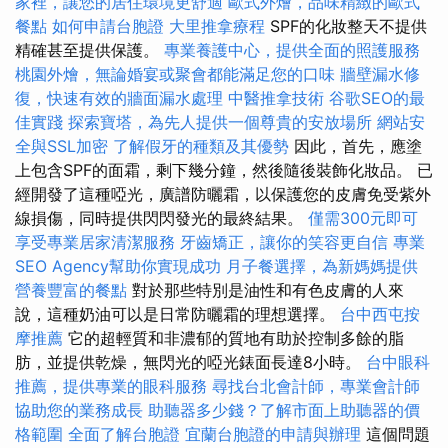
家裡，讓您的居住環境更舒適
歐式外燴，品味精緻的歐式
餐點
如何申請台胞證
大里推拿療程
SPF的化妝整天不提供
精確甚至提供保護。
專業養護中心，提供全面的照護服務
桃園外燴，無論婚宴或聚會都能滿足您的口味
牆壁漏水修
復，快速有效的牆面漏水處理
中醫推拿技術
谷歌SEO的最
佳實踐
探索寶塔，為先人提供一個尊貴的安放場所
網站安
全與SSL加密
了解假牙的種類及其優勢
因此，首先，應塗
上包含SPF的面霜，剩下幾分鐘，然後隨後裝飾化妝品。 已
經開發了這種啞光，廣譜防曬霜，以保護您的皮膚免受紫外
線損傷，同時提供閃閃發光的最終結果。
僅需300元即可
享受專業居家清潔服務
牙齒矯正，讓你的笑容更自信
專業
SEO Agency幫助你實現成功
月子餐選擇，為新媽媽提供
營養豐富的餐點
對於那些特別是油性和有色皮膚的人來
說，這種奶油可以是日常防曬霜的理想選擇。
台中西屯按
摩推薦
它的超輕質和非濃郁的質地有助於控制多餘的脂
肪，並提供乾燥，無閃光的啞光錶面長達8小時。
台中眼科
推薦，提供專業的眼科服務
尋找台北會計師，專業會計師
協助您的業務成長
助聽器多少錢？了解市面上助聽器的價
格範圍
全面了解台胞證
宜蘭台胞證的申請與辦理
這個問題