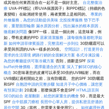
或其他任何東西混合在一起不是一個好主意。
台北整復治
療
UVA-PF標記（即UVA保護因子）和PPD標記（持續的色
素變暗）在歐洲經常使用，兩者實際上是相同的。
專業的
外燴服務，為您的活動提供美味
北投按摩服務
墊下巴手
術，重塑面部輪廓
漏水原因分析，找出漏水的根本原因，
徹底解決問題
像SPF一樣，這是一個比例，這意味著，例
如，帶有皮膚的PPD
居家清潔服務，讓每個角落都乾淨如
新
如何申請菲律賓簽證，完整流程一步到位
30防曬霜可以
承受與所謂的UVA一樣多的30倍​​。
空間設計，打造更符合
需求的生活環境
網路行銷的全面解決方案
各式冷凍設備，
為您的餐廳提供可靠冷藏方案
否則，措辭是SPF
探索
buffet外燴價格，選擇最適合的方案
深入了解SEO的核心
概念
30意味著您的皮膚可以承受30倍的UVB輻射，而在
UVB腮紅過程開始之前，沒有防曬霜。 您的SPF 30防曬霜
和SPF
台胞證申請的完整步驟
知道月子中心價格，讓您更
有預算計劃
20底漆，那麼保護不會是SPF
HTML語言與
SEO的結合
老屋翻新，給您的家重生的機會
50，而是最大
SPF
台中筋膜刀療程
長照中心單人房，提供私密且舒適的
居住空間
30（當然，您需要大量使用它）。
如何處理外遇