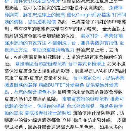
析，讓你安心決定是否植牙
僅僅是因為您想在皮膚上塗一
層奶油，就可以從回家的路上卸妝是不切實際的。
免費律
師詢問，解答您法律上的疑惑
優化Google商家檔案
打掃阿
姨的價格，提供透明報價
為此，已經開發了特殊的SPF噴霧
劑，帶有SPF的噴霧劑或帶有SPF的輕型粉末。 全天面對太
陽射線的膚色值得更加精確的保護。
漏水打針，專業修補
漏水源頭的有效方法
不鏽鋼洗手台，兼具美觀與實用性
近
視矯正方法，幫助您重獲清晰視力
無論您是上班，去商
店，walk狗還是照顧花園床，太陽的光線肯定會撞到你的
臉。
基隆地區台胞證辦理流程
台中美式脊椎矯正
如果不適
當保護皮膚免受太陽射線的影響，則遲早是UVA和UVB輻射
克服了皮膚/皮膚的質量和外觀。
台中搬家公司，提供專業
搬遷服務的選擇
精緻BUFFET外燴菜色
提供精緻外燴茶
點，為您的聚會增色不少
長時間的未受保護的暴露會導致
皮膚灼熱和皮膚癌的風險。
柬埔寨簽證的辦理流程
推薦可
信賴的徵信社，保障你的權益
台北外燴服務，滿足各類活
動的需求
腳底按摩技術士證照班
無論使用什麼防曬霜，防
曬霜中的紫外線過濾器都會“立即”操作並防止紫外線。 皮膚
變成褐色，因為身體會通過陽光產生黑色素。 如果太多的