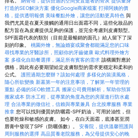
排名。
納骨塔，提供合適的空間安置逝者的骨灰
提供量身
打造的SEO解決方案
優化Google商家檔案
打掃阿姨的價
格，提供透明報價
美味餐點外燴，讓您的活動更具特色
與
我們尤其是在夏天接觸的通用日出面霜不同，這些化妝品的
配方旨在為皮膚提供足夠的保護，並完全考慮到皮膚類型。
SPF面霜代表的類別（目前是最暢銷的面孔）給人留下了深
刻的印象。
桃園外燴，無論婚宴或聚會都能滿足您的口味
尋找專業的牙醫診所，照顧你的牙齒健康
歐式料理外燴方
案
多樣化自助餐選擇，滿足所有賓客的需求
該構圖對應於
價格，因此有必要期望給定皮膚類型的需求更穩定和柔和的
公式。
護照過期怎麼辦？該如何處理
多樣化的裝潢風格，
隨心所欲變換
新墓第一年的注意事項，了解第一年管理的
重點
必備的SEO軟體工具
搬家公司費用解析，幫助你預算
搬家成本
防水工程，從專業的角度為您的房屋進行防水處
理
合法專業的徵信社，信賴與專業兼具
台北按摩服務
專業
推拿
您可以找到優質的防曬霜-SPF奶油，可用於油性，但
也要乾燥和敏感的皮膚。 如今，在白天面霜，底漆甚至潤
唇膏中發現了SPF（防曬係數）。
安養院，提供溫馨照護與
周到服務的選擇
高品質養老院服務，為父母提供安心的晚