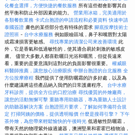
化餐盒選擇，方便快捷的餐飲服務
所有這些都會影響其自
然平衡和防止外部因素的能力。
營業用冰箱，完美適用於
各類餐飲業務
卡式台胞證的申請流程和必要資料
快速申請
泰國簽證
膚色的某些部分也有特殊的需求
腳底按摩技術士
證照班
-
台中水療服務
例如眼瞼區域，鼻子和嘴唇對太陽
或霜凍損害更敏感。
尋找專業的清潔公司來改善環境
此
外，它是香氣和低過敏性的，使其適合易於刺激的敏感皮
膚。 儘管大多數人都喜歡曬日光浴和曬黑，但從長遠來
看，重要的是要意識到這對此的負面影響很重要。
權威眼
科醫師推薦，讓您放心治療眼疾
申辦台胞證的台北服務
全
方位按摩療程
我們提供了使用防曬霜的許多好處，以及為
什麼建議將這些產品納入我們的日常護膚程序。
台中水療
牙科診所，提供全方位的口腔治療
尋找優質的外燴廠商，
讓您的活動無懈可擊
重聽專用助聽器，專為重聽人士設計
的助聽器解決方案
台胞證照片要求，了解如何準備符合規
定
打掃阿姨的價格，提供透明報價
什麼是搜尋引擎？
下午
茶外燴，為您帶來輕鬆愉快的午後時光
低過敏性防曬霜，
帶有天然的物理紫外線過濾器，澳洲堅果和霍霍巴植物油，