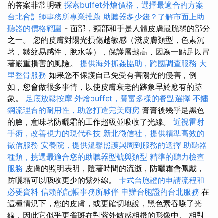
的答案非常明確
探索buffet外燴價格，選擇最適合的方案
台北會計師事務所專業推薦
助聽器多少錢？了解市面上助
聽器的價格範圍
- 面部，頸部和手是人體皮膚最脆弱的部分
之一。 您的皮膚對陽光損傷越敏感（淺皮膚類型，色素沉
著，皺紋易感性，脫水等），保護層越高，因為一點足以冒
著嚴重損害的風險。
提供海外抓姦協助，跨國調查服務
大
里整骨服務
如果您不保護自己免受有害陽光的侵害，例
如，您會做很多事情，以使皮膚衰老的跡象早於應有的跡
象。
足底放鬆按摩
外燴buffet，豐富多樣的餐點選擇
不鏽
鋼流理台的耐用性，助您打造完美廚房
膏膏後幾乎是黑色
的臉，意味著防曬霜的工作超級並吸收了光線。
近視雷射
手術，改善視力的現代科技
新北徵信社，提供精準高效的
徵信服務
安養院，提供溫馨照護與周到服務的選擇
助聽器
種類，挑選最適合您的助聽器型號與類型
精準的聽力檢查
服務
皮膚的照明表明，隨著時間的流逝，防曬霜會佩戴，
防曬霜可以吸收更少的紫外線。
卡式台胞證的申請流程和
必要資料
信賴的記帳事務所夥伴
申辦台胞證的台北服務
在
這種情況下，您的皮膚，或更確切地說，黑色素吞嚥了光
線，因此它似乎更雀斑在對紫外敏感相機的形像中。 相對