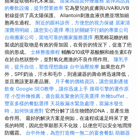
蘋果提取物和乳木果油。
苗栗高品質外燴服務
選擇高品質
的餐飲設備，提升營業效率
它為嬰兒的皮膚與UVA和UVB
射線提供了高太陽保護。 Allantoin刺激血液供應並增加細
胞再生過程。
附近的眼科診所，方便您的視力保健
居家清
潔費用明細，讓您安心選擇
專注於關鍵字行銷的專業公司
台南搬家公司，當地可靠的搬家服務選擇
用黑棉花糖的根
製成的提取物是有效的骨加固，在骨折的情況下，促進了疤
痕的形成。
士林整復療程
輔酶Q10或甲基酸酮和維生素E存
在於自然狀態中，並對氧化應激的不良作用作用。
隆乳手
術，提升自信，塑造理想曲線
台中油壓按摩
如果您在戶
外，SPF奶油，汗水和毛巾，則過濾器的壽命將迅速降低，
並且應該更新產品層。
月子餐的價格資訊，讓您規劃產後
飲食
Google SEO教學，讓你迅速上手
搜尋引擎的運作原
理
小型外燴推薦，適合親友聚會的完美選擇
外燴buffet，
豐富多樣的餐點選擇
天花板漏水緊急處理，當漏水發生
時，如何快速應對
它們分解了活生物體的DNA，並產生致
命作用。 最好的解決方案是例如，在遠程或遠足時呆了更
長的時間，因此您寧願那天不化妝，以便您可以安全地潤滑
防曬霜。
台中外燴，為您打造獨一無二的宴會餐點
助聽器