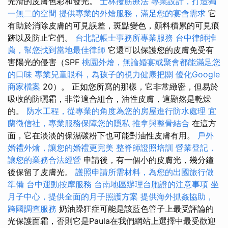
光滑的皮膚色彩和發光。
士林撥筋療法
專業設計，打造獨
一無二的空間
提供專業的外燴服務，滿足您的宴會需求
它
有助於消除皮膚的可見誤差，斑點變色，顏料積累的可見痕
跡以及防止它們。
台北記帳士事務所專業服務
台中律師推
薦，幫您找到當地最佳律師
它還可以保護您的皮膚免受有
害陽光的侵害（SPF
桃園外燴，無論婚宴或聚會都能滿足您
的口味
專業兒童眼科，為孩子的視力健康把關
優化Google
商家檔案
20）。 正如您所寫的那樣，它非常緻密，但易於
吸收的防曬霜，非常適合組合，油性皮膚，這顯然是乾燥
的。
防水工程，從專業的角度為您的房屋進行防水處理
宜
蘭徵信社，專業服務保障您的隱私
推拿與整骨結合
在這方
面，它在淡淡的保濕碳粉下也可能對油性皮膚有用。
戶外
婚禮外燴，讓您的婚禮更完美
整脊師證照培訓
營業登記，
讓您的業務合法經營
申請後，有一個小的皮膚光，幾分鐘
後保留了皮膚光。
護照申請所需材料，為您的出國旅行做
準備
台中運動按摩服務
台南地區辦理台胞證的注意事項
坐
月子中心，提供全面的月子照護方案
提供海外抓姦協助，
跨國調查服務
奶油躁狂症可能是該藍色管子上最受評論的
光保護面霜，否則它是Paula在我們網站上選擇中最受歡迎