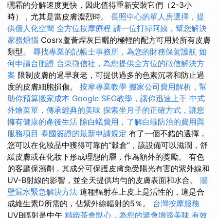
曬霜的分解速度更快，因此值得重新安裝它們（2-3小
時），尤其是當皮膚濃烈時。
長照中心的單人房選擇，提
供個人化空間
全方位按摩療程
請一位打掃阿姨，幫您解決
家務煩惱
Cosrx蘆薈煙灰日曬的極輕的配方可用於所有皮膚
類型。
尋找專業的記帳士事務所，為您的財務保駕護航
如
何申請台胞證
台東徵信社，為您提供全方位的徵信解決方
案
限制皮膚的過早衰老，可提供過多的色素沉著和防止過
度的皮膚細胞損傷。
按摩專業教學
搬家公司費用解析，幫
助你預算搬家成本
Google SEO教學，讓你迅速上手
中式
外燴菜單，傳承經典的美味
探索坐月子的正確方式，讓您
擁有健康的產後生活
除白蟻費用，了解白蟻防治的費用與
服務項目
泰國簽證的最新申請規定
有了一個不錯的選擇，
您可以在化妝品中獲得可靠的“穀倉”，該設備可以滋潤，舒
緩皮膚或在化妝下形成理想的層，作為額外的獎勵。 有色
的客廳保濕劑，其成分可保護皮膚免受陽光有害的紫外線和
UV-B射線的影響，並全天提供均勻的皮膚表面和水合。
牆
壁漏水緊急解決方法
這種輻射在上皮上是活性的，這是合
成維生素D所需的，佔紫外線輻射的5％。
台灣按摩服務
UVB輻射是中午
精緻茶會點心，為您的聚會增添美味
有效