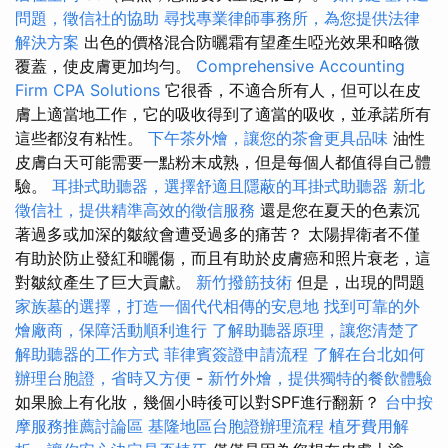
問題，徵信社的協助
尋找專業律師事務所，為您提供法律
解決方案
出色的價格混合防曬霜有望產生啞光效果和略微
覆蓋，使皮膚更加均勻。
Comprehensive Accounting
Firm CPA Solutions
它很香，不適合所有人，但可以在皮
膚上適當地工作，它的吸收得到了適當的吸收，並承諾所有
這些都沒有粘性。
下午茶外燴，讓您的茶會更具品味
油性
皮膚白天可能需要一點粉末成熟，但是每個人都值得自己體
驗。
耳掛式助聽器，選擇舒適且隱蔽的耳掛式助聽器
新北
徵信社，提供精準高效的徵信服務
還是您在夏天的色素沉
著過多或加深的皺紋會遭受過多的痛苦？ 太陽捍衛者不僅
有助於防止發紅和曬傷，而且有助於皮膚癌和照片衰老，這
對皺紋產生了巨大貢獻。
新竹撥筋技術
但是，出現的問題
家族墓的選擇，打造一個代代相傳的安息地
找到可靠的外
燴廠商，保障活動順利進行
了解助聽器原理，讓您清楚了
解助聽器的工作方式
菲律賓簽證申請流程
了解在台北如何
辦理台胞證，省時又方便
-
新竹外燴，提供獨特的餐飲體驗
如果臉上有化妝，幾個小時後可以對SPF進行翻新？
台中按
摩服務推薦討論區
基隆地區台胞證辦理流程
植牙費用解