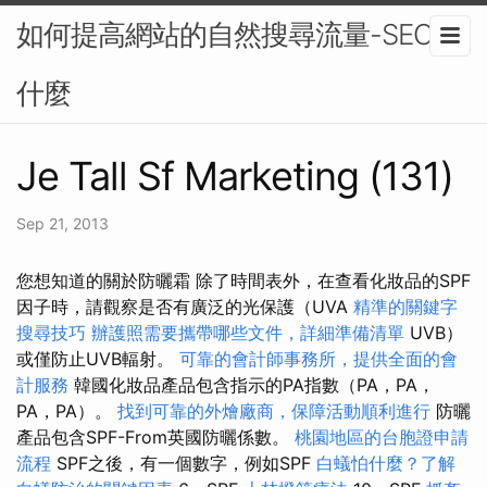
如何提高網站的自然搜尋流量-SEO是
什麼
Je Tall Sf Marketing (131)
Sep 21, 2013
您想知道的關於防曬霜 除了時間表外，在查看化妝品的SPF
因子時，請觀察是否有廣泛的光保護（UVA
精準的關鍵字
搜尋技巧
辦護照需要攜帶哪些文件，詳細準備清單
UVB）
或僅防止UVB輻射。
可靠的會計師事務所，提供全面的會
計服務
韓國化妝品產品包含指示的PA指數（PA，PA，
PA，PA）。
找到可靠的外燴廠商，保障活動順利進行
防曬
產品包含SPF-From英國防曬係數。
桃園地區的台胞證申請
流程
SPF之後，有一個數字，例如SPF
白蟻怕什麼？了解