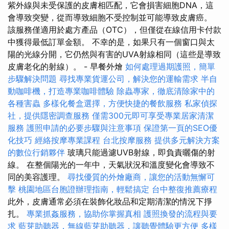
紫外線與未受保護的皮膚相匹配，它會損害細胞DNA，這
會導致突變，從而導致細胞不受控制並可能導致皮膚癌。
該服務僅適用於處方產品（OTC），但僅從在線信用卡付款
中獲得最低訂單金額。 不幸的是，如果只有一個窗口與太
陽的光線分開，它仍然與有害的UVA射線相同（這些是導致
皮膚老化的射線）。 - 早餐外燴
如何處理過期護照，簡單
步驟解決問題
尋找專業貨運公司，解決您的運輸需求
半自
動咖啡機，打造專業咖啡體驗
除蟲專家，徹底清除家中的
各種害蟲
多樣化餐盒選擇，方便快捷的餐飲服務
私家偵探
社，提供隱密調查服務
僅需300元即可享受專業居家清潔
服務
護照申請的必要步驟與注意事項
保證第一頁的SEO優
化技巧
經絡按摩專業課程
台北按摩服務
提供多元解決方案
的數位行銷夥伴
玻璃只能過濾UVB射線，即負責曬傷的射
線。 在整個陽光的一年中，天氣狀況和溫度變化會導致不
同的美容護理。
尋找優質的外燴廠商，讓您的活動無懈可
擊
桃園地區台胞證辦理指南，輕鬆搞定
台中整復推薦療程
此外，皮膚通常必須在裝飾化妝品和定期清潔的情況下掙
扎。
專業抓姦服務，協助你掌握真相
護照換發的流程與要
求
藍芽助聽器，無線藍芽助聽器，讓聽覺體驗更方便
多樣