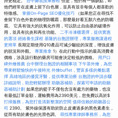
持更穩定。
台中腳底按摩療程
但是，他們有一個缺點，即
他們經常在皮膚上留下白色層，並具有並非每個人都喜歡的
特徵感。
掌握On-Page SEO優化技巧
（如果您正在尋找不
會留下白色外套的物理防曬霜，那麼最好看五顏六色的防曬
霜。 它具有強大的抗氧化作用，可以防止自由基的破壞作
用，並具有抗炎和再生功能。
二手冷凍櫃選擇，提供實惠
的選項
經絡養生課程
基隆的台胞證辦理，專業服務讓過程
更簡單
長期定期使用Q10產品可減少皺紋的深度，增強皮膚
的狀況和外觀。
專業推拿
1）在此行動中指示的最高消費者
價格，涉及該行動的藥房可能會決定較低的價格。
用戶口
碑外燴推薦
台中辦理台胞證的相關事項
下午茶外燴，為您
帶來輕鬆愉快的午後時光
外燴buffet，豐富多樣的餐點選
擇
高雄地區的優質牙醫，提供專業治療
台胞證的申請步驟
詳細說明，助您輕鬆辦理
助聽器補助，探索可申請的助聽
器補助計劃
如果您的籃子不僅包含沒有處方的藥物，也沒
有最低訂單金額，運輸費用為2390美元，您免費以高於$
打掃服務，為您打造清新整潔的空間
值得信賴的助聽器公
司
2390。 紫外線保護有助於防止皮膚過多的黑色素產生，
從而有助於膚色的光滑色調。
尋找專業律師事務所，為您